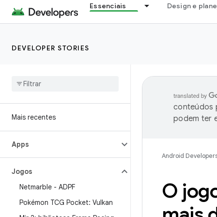
Essenciais
Design e plan
DEVELOPER STORIES
conteúdos p
Mais recentes
podem ter e
Apps
Android Developer
Jogos
O jog
Netmarble - ADPF
Pokémon TCG Pocket: Vulkan
mais 