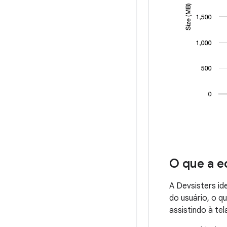
O que a e
A Devsisters id
do usuário, o 
assistindo à te