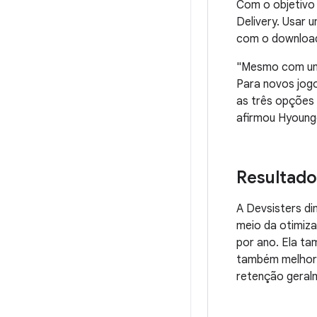
Com o objetivo 
Delivery. Usar
com o download 
"Mesmo com um 
Para novos jogo
as três opções 
afirmou Hyoung
Resultado
A Devsisters d
meio da otimiza
por ano. Ela ta
também melhorou
retenção geral