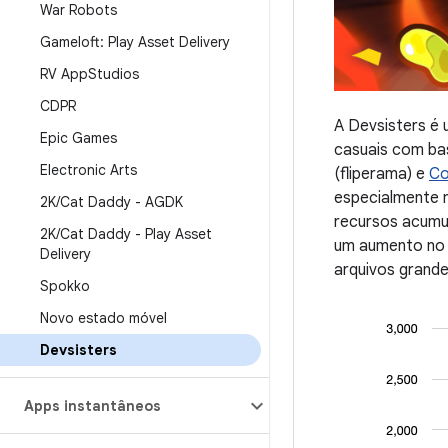
War Robots
Gameloft: Play Asset Delivery
RV App
Studios
CDPR
A Devsisters é 
Epic Games
casuais com ba
Electronic Arts
(fliperama) e
Co
especialmente n
2K
/
Cat Daddy - AGDK
recursos acumu
2K
/
Cat Daddy - Play Asset
um aumento no 
Delivery
arquivos grande
Spokko
Novo estado móvel
Devsisters
Apps instantâneos