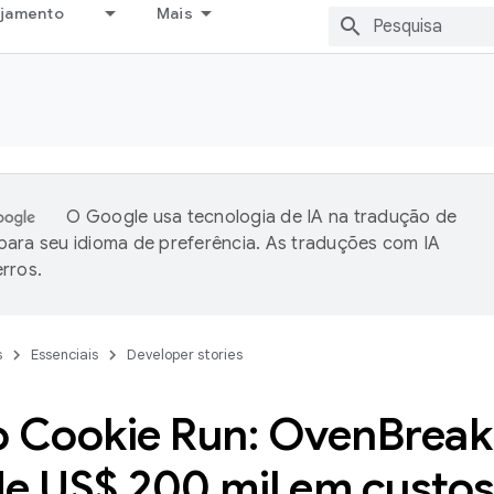
ejamento
Mais
O Google usa tecnologia de IA na tradução de
ara seu idioma de preferência. As traduções com IA
rros.
s
Essenciais
Developer stories
o Cookie Run: Oven
Break
de US$ 200 mil em custo