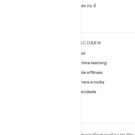
Siga @AndroidDev no X
MAIS SOBRE O ANDROID
DESCOBRIR
Android
Jogos
Android para empresas
Machine learning
Segurança
Saúde e fitness
Source
Câmera e mídia
Notícias
Privacidade
Blog
5G
Podcasts