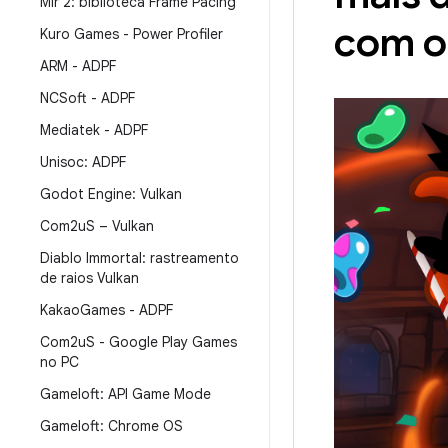
Mir 2: biblioteca Frame Pacing
com o 
Kuro Games - Power Profiler
ARM - ADPF
NCSoft - ADPF
Mediatek - ADPF
Unisoc: ADPF
Godot Engine: Vulkan
Com2u
S – Vulkan
Diablo Immortal: rastreamento
de raios Vulkan
Kakao
Games - ADPF
Com2u
S - Google Play Games
no PC
Gameloft: API Game Mode
Gameloft: Chrome OS