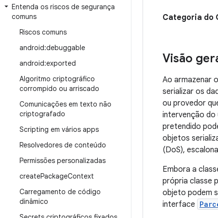
Entenda os riscos de segurança
comuns
Categoria do
Riscos comuns
android:debuggable
Visão ger
android:exported
Algoritmo criptográfico
Ao armazenar ou
corrompido ou arriscado
serializar os d
ou provedor que
Comunicações em texto não
criptografado
intervenção do 
pretendido pode
Scripting em vários apps
objetos seriali
Resolvedores de conteúdo
(DoS), escalona
Permissões personalizadas
Embora a clas
create
Package
Context
própria classe 
Carregamento de código
objeto podem s
dinâmico
interface
Parc
Secrets criptográficos fixados