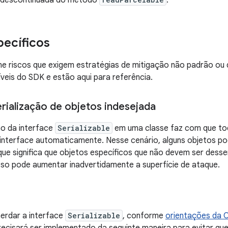
 descontinuada do método
.
pecíficos
ne riscos que exigem estratégias de mitigação não padrão ou
veis do SDK e estão aqui para referência.
erialização de objetos indesejada
o da interface
Serializable
em uma classe faz com que tod
interface automaticamente. Nesse cenário, alguns objetos po
ue significa que objetos específicos que não devem ser desser
so pode aumentar inadvertidamente a superfície de ataque.
erdar a interface
Serializable
, conforme
orientações da