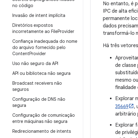
No entanto, é p
no código
IPC de alta efi
Invasão de intent implícita
permanente loc
Diretórios expostos
dados precisam 
incorretamente ao File
Provider
transformá-lo 
Confiança inadequada do nome
Há três vetores
do arquivo fornecido pelo
Content
Provider
Aproveita
Uso não seguro da API
de classe 
substituíd
API ou biblioteca não segura
mesmo ou d
Broadcast receivers não
finalidade
seguros
Explorar 
Configuração de DNS não
segura
35669
,
arbitrário
Configuração de comunicação
entre máquinas não segura
Explorar f
Redirecionamento de intents
de privil