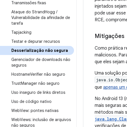
Transmissões fixas
injetados sejam
Ataque do Strand
Hogg
/
pode usar esse 
Vulnerabilidade da afinidade de
RCE, comprome
tarefa
Tapjacking
Mitigações
Testar e depurar recursos
Como prática r
Desserialização não segura
maliciosos. Par
Gerenciador de downloads não
que eles sejam 
seguros
Uma solução po
Hostname
Verifier não seguro
java.io.Obje
Trust
Manager não seguro
que
apenas um c
Uso inseguro de links diretos
No Android 13 (
Uso de código nativo
mais seguras a
Web
View: pontes nativas
métodos mais s
java.lang.Cla
Web
Views: inclusão de arquivos
não seguros
verificações de