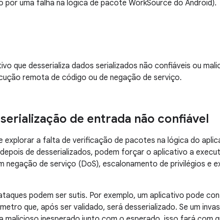
do por uma falha na lógica de pacote WorkSource do Android).
tivo que desserializa dados serializados não confiáveis ou mali
cução remota de código ou de negação de serviço.
sserialização de entrada não confiável
 explorar a falta de verificação de pacotes na lógica do aplica
, depois de desserializados, podem forçar o aplicativo a execu
em negação de serviço (DoS), escalonamento de privilégios e
ataques podem ser sutis. Por exemplo, um aplicativo pode con
etro que, após ser validado, será desserializado. Se um inva
a malicioso inesperado junto com o esperado, isso fará com 