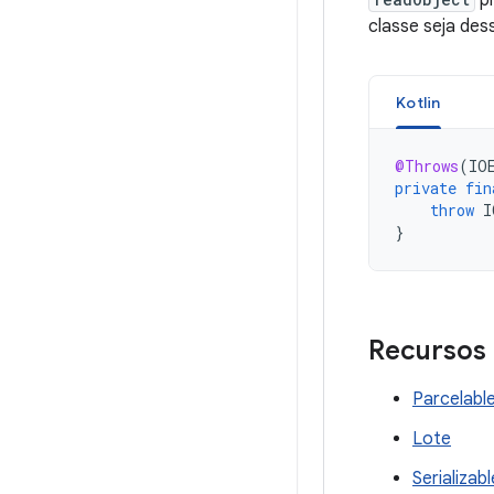
pr
classe seja dess
Kotlin
@Throws
(
IO
private
fin
throw
I
}
Recursos
Parcelabl
Lote
Serializabl