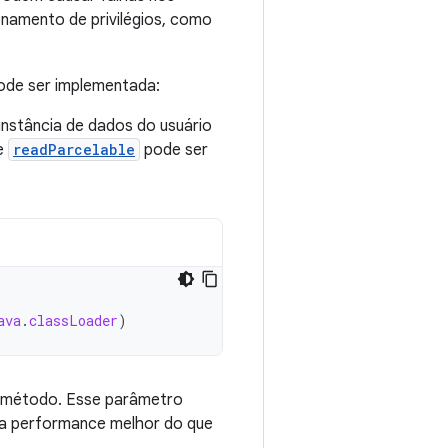
onamento de privilégios, como
de ser implementada:
instância de dados do usuário
de
readParcelable
pode ser
ava
.
classLoader
)
método. Esse parâmetro
ma performance melhor do que