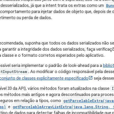
 desserializados, já que a intent trata os extras como um
Bun
comportamento para injetar dados de objeto que, depois de d
timento ou perda de dados.
ecomendada, suponha que todos os dados serializados não se
a garantir a integridade dos dados serializados, faça verifica
a classe e o formato corretos esperados pelo aplicativo.
ssível seria implementar o padrão de look-ahead para a
biblio
ctInputStream
. Ao modificar o código responsável pela desse
onjunto de classes explicitamente especificado
seja desser
nível 33 da API), vários métodos foram atualizados na classe
I
os métodos mais antigos e agora descontinuados para proces
eguros em relação a tipos, como
getParcelableExtra(java
ss)
e
getParcelableArrayListExtra(java.lang.String, 
 tipo de dados para detectar falhas de incompatibilidade que