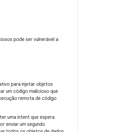
ciosos pode ser vulnerável a
tivo para injetar objetos
tar um código malicioso que
 execução remota de código
ter uma intent que espera
sor enviar um segundo
que todos os objetos de dados