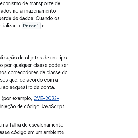
 mecanismo de transporte de
alizados no armazenamento
 perda de dados. Quando os
rializar o
Parcel
e
alização de objetos de um tipo
do por qualquer classe pode ser
r nos carregadores de classe do
gosos que, de acordo com a
ou ao sequestro de conta.
n (por exemplo,
CVE-2023-
a injeção de código JavaScript
 uma falha de escalonamento
utasse código em um ambiente