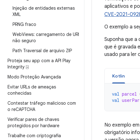
aplicativos e p
Injeção de entidades externas
CVE-2021-092
XML
PRNG fraco
O exemplo a se
Web
Views: carregamento de URI
Suponha que a 
não seguro
que é gravada
Path Traversal de arquivo ZIP
usado para ler o
Proteja seu app com a API Play
Integrity ⍈
Kotlin
Modo Proteção Avançada
Evitar URLs de ameaças
conhecidas
val
parcel
val
userPar
Contestar tráfego malicioso com
o re
CAPTCHA
Verificar pares de chaves
No exemplo em 
protegidos por hardware
obrigatório in
Trabalhe com criptografia