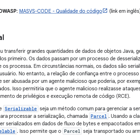
 OWASP
:
MASVS-CODE - Qualidade do código
(link em inglês
al
 transferir grandes quantidades de dados de objetos Java, ge
ados primeiro. Os dados passam por um processo de desserializ
 os processa. Em circunstâncias normais, os dados são serial
usuário. No entanto, a relação de confiança entre o processo 
 ser abusada por um agente malicioso que poderia, por exempl
zados. Isso permitiria que o agente malicioso realizasse ataq
mento de privilégios e execução remota de código (RCE).
se
Serializable
seja um método comum para gerenciar a seri
para processar a serialização, chamada
Parcel
. Usando a cl
er serializados em dados de fluxo de bytes e empacotados 
elable
. Isso permite que o
Parcel
seja transportado ou arm