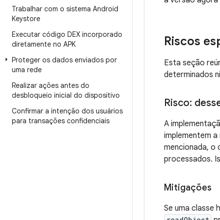
a versão agora
Trabalhar com o sistema Android
Keystore
Executar código DEX incorporado
Riscos es
diretamente no APK
Proteger os dados enviados por
Esta seção reú
uma rede
determinados ní
Realizar ações antes do
desbloqueio inicial do dispositivo
Risco: dess
Confirmar a intenção dos usuários
para transações confidenciais
A implementaçã
implementem a 
mencionada, o q
processados. Is
Mitigações
Se uma classe h
readObject