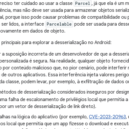
reciso ter cuidado ao usar a classe
Parcel
, já que ela é um
ciência, mas não deve ser usada para armazenar objetos seri
al, porque isso pode causar problemas de compatibilidade ou
ser lidos, a interface
Parcelable
pode ser usada para desse
novamente em dados de objeto.
 principais para explorar a desserialização no Android:
r a suposição incorreta de um desenvolvedor de que a desseri
personalizada é segura. Na realidade, qualquer objeto forneci
o por conteúdo malicioso que, no pior cenário, pode interferi
e outros aplicativos. Essa interferência injeta valores peri
 da classe, podem levar, por exemplo, à exfiltração de dados 
métodos de desserialização considerados inseguros por desig
 uma falha de escalonamento de privilégios local que permitia 
 por um vetor de desserialização de link direto).
alhas na lógica do aplicativo (por exemplo,
CVE-2023-20963
,
égios local que permitia que um app fizesse o download e exec