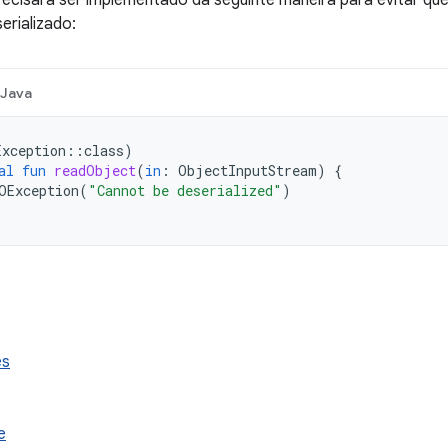
ecisará ser implementado da seguinte maneira para evitar qu
erializado:
Java
Exception
::
class
)
al
fun
readObject
(
in
:
ObjectInputStream
)
{
OException
(
"Cannot be deserialized"
)
es
e