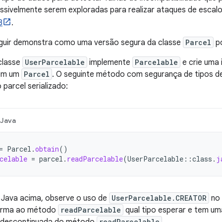
ossivelmente serem exploradas para realizar ataques de escal
8
.
guir demonstra como uma versão segura da classe
Parcel
po
classe
UserParcelable
implemente
Parcelable
e crie uma 
 em um
Parcel
. O seguinte método com segurança de tipos 
 parcel serializado:
Java
=
Parcel
.
obtain
()
celable
=
parcel
.
readParcelable
(
UserParcelable
::
class
.
j
Java acima, observe o uso de
UserParcelable.CREATOR
no 
forma ao método
readParcelable
qual tipo esperar e tem u
readParcelable