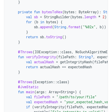
}
private
fun
bytesToHex
(
bytes
:
ByteArray
):
Stri
val
sb
=
StringBuilder
(
bytes
.
length
*
2
)
for
(
b
in
bytes
)
{
sb
.
append
(
String
.
format
(
"%02x"
,
b
))
}
return
sb
.
toString
()
}
@Throws
(
IOException
::
class
,
NoSuchAlgorithmExc
fun
verifyIntegrity
(
filePath
:
String?
,
expecte
val
actualHash
=
getIntegrityHash
(
filePath
return
actualHash
==
expectedHash
}
@Throws
(
Exception
::
class
)
@JvmStatic
fun
main
(
args
:
Array<String>
)
{
val
filePath
=
"/path/to/your/file"
val
expectedHash
=
"your_expected_hash_val
if
(
verifyIntegrity
(
filePath
,
expectedHash
println
(
"File integrity is valid!"
)