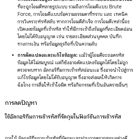
ที่จะถูกโจมตีหลายรูปแบบ รวมถึงการโจมตีแบบ Brute
Force, การโจมตีแบบข้อความธรรมดาที่ทราบ และ เทคนิค
การวิเคราะห์รหัสลับ หากการโจมตีสำเร็จ การโจมตีเหล่านี้จะ
เปิดเผยข้อมูลที่เข้ารหัส ทำให้มีการเข้าถึงข้อมูลที่ละเอียดอ่อน
โดยไม่ได้รับอนุญาต เช่น รายละเอียดส่วนบุคคล บันทึก
ทางการเงิน หรือข้อมูลธุรกิจที่เป็นความลับ
การดัดแปลงและแก้ไขข้อมูล:
แม้ว่าผู้โจมตีจะถอดรหัส
ข้อมูลได้ไม่สมบูรณ์ แต่ก็ยังอาจดัดแปลงข้อมูลได้โดยไม่ถูก
ตรวจพบหาก อัลกอริทึมการเข้ารหัสอ่อนแอ ซึ่งอาจนำไปสู่การ
แก้ไขข้อมูลโดยไม่ได้รับอนุญาต ซึ่งอาจส่งผลให้เกิดการ
ฉ้อโกง การสื่อให้เข้าใจผิด หรือกิจกรรมที่เป็นอันตรายอื่นๆ
การลดปัญหา
ใช้อัลกอริทึมการเข้ารหัสที่รัดกุมในฟังก์ชันการเข้ารหัส
การใช้ อัลกอริทึมการเข้ารหัสที่รัดกุมและผ่านการตรวจสอบอย่างดี