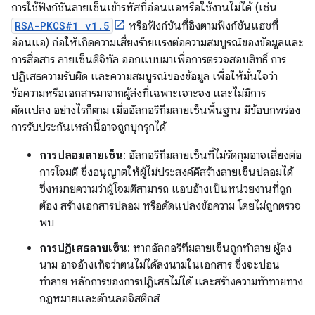
การใช้ฟังก์ชันลายเซ็นเข้ารหัสที่อ่อนแอหรือใช้งานไม่ได้ (เช่น
RSA-PKCS#1 v1.5
หรือฟังก์ชันที่อิงตามฟังก์ชันแฮชที่
อ่อนแอ) ก่อให้เกิดความเสี่ยงร้ายแรงต่อความสมบูรณ์ของข้อมูลและ
การสื่อสาร ลายเซ็นดิจิทัล ออกแบบมาเพื่อการตรวจสอบสิทธิ์ การ
ปฏิเสธความรับผิด และความสมบูรณ์ของข้อมูล เพื่อให้มั่นใจว่า
ข้อความหรือเอกสารมาจากผู้ส่งที่เฉพาะเจาะจง และไม่มีการ
ดัดแปลง อย่างไรก็ตาม เมื่ออัลกอริทึมลายเซ็นพื้นฐาน มีข้อบกพร่อง
การรับประกันเหล่านี้อาจถูกบุกรุกได้
การปลอมลายเซ็น
: อัลกอริทึมลายเซ็นที่ไม่รัดกุมอาจเสี่ยงต่อ
การโจมตี ซึ่งอนุญาตให้ผู้ไม่ประสงค์ดีสร้างลายเซ็นปลอมได้
ซึ่งหมายความว่าผู้โจมตีสามารถ แอบอ้างเป็นหน่วยงานที่ถูก
ต้อง สร้างเอกสารปลอม หรือดัดแปลงข้อความ โดยไม่ถูกตรวจ
พบ
การปฏิเสธลายเซ็น
: หากอัลกอริทึมลายเซ็นถูกทำลาย ผู้ลง
นาม อาจอ้างเท็จว่าตนไม่ได้ลงนามในเอกสาร ซึ่งจะบ่อน
ทำลาย หลักการของการปฏิเสธไม่ได้ และสร้างความท้าทายทาง
กฎหมายและด้านลอจิสติกส์