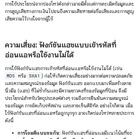
การใช้ประโยชน์จากช่องโหว่ดังกล่าวอาจมีตั้งแต่การละเมิดข้อมูลและ
การสูญเสียทางการเงินไปจนถึงความเสียหายต่อชื่อเสียงและการสูญ
เสียความไว้วางใจจากผู้ใช้
ความเสี่ยง: ฟังก์ชันแฮชแบบเข้ารหัสที่
อ่อนแอหรือใช้งานไม่ได้
การใช้ฟังก์ชันแฮชการเข้ารหัสที่อ่อนแอหรือใช้งานไม่ได้ (เช่น
MD5
หรือ
SHA1
) ก่อให้เกิดความเสี่ยงอย่างมากต่อความปลอดภัย
และความสมบูรณ์ของข้อมูล ฟังก์ชันแฮช ออกแบบมาเพื่อสร้างลาย
นิ้วมือ (แฮช) ที่ไม่ซ้ำกันและมีความยาวคงที่ของข้อมูลที่ป้อน จึงมี
ประโยชน์สำหรับวัตถุประสงค์ต่างๆ รวมถึงการยืนยันความสมบูรณ์
ของข้อมูล การจัดเก็บรหัสผ่าน และลายเซ็นดิจิทัล อย่างไรก็ตาม เมื่อ
ใช้ฟังก์ชันแฮชที่อ่อนแอหรือถูกบุกรุก อาจเกิดช่องโหว่หลายประการ
ดังนี้
การโจมตีแบบชนกัน
: ฟังก์ชันแฮชที่อ่อนแอมีแนวโน้มที่จะ