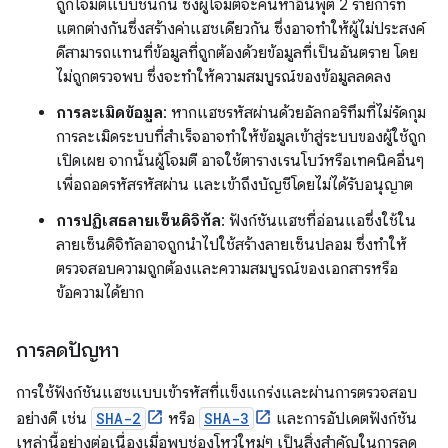
ถูกโจมตีแบบชนกัน ซึ่งผู้โจมตีจะค้นหาอินพุต 2 รายการที่
แตกต่างกันซึ่งสร้างค่าแฮชเดียวกัน ซึ่งอาจทำให้ผู้ไม่ประสงค์
ดีสามารถแทนที่ข้อมูลที่ถูกต้องด้วยข้อมูลที่เป็นอันตราย โดย
ไม่ถูกตรวจพบ ซึ่งจะทำให้ความสมบูรณ์ของข้อมูลลดลง
การละเมิดข้อมูล
: หากแฮชรหัสผ่านด้วยอัลกอริทึมที่ไม่รัดกุม
การละเมิดระบบที่สำเร็จอาจทำให้ข้อมูลเข้าสู่ระบบของผู้ใช้ถูก
เปิดเผย จากนั้นผู้โจมตี อาจใช้ตารางเรนโบว์หรือเทคนิคอื่นๆ
เพื่อถอดรหัสรหัสผ่าน และเข้าถึงบัญชีโดยไม่ได้รับอนุญาต
การปฏิเสธลายเซ็นดิจิทัล
: ฟังก์ชันแฮชที่อ่อนแอซึ่งใช้ใน
ลายเซ็นดิจิทัลอาจถูกนำไปใช้สร้างลายเซ็นปลอม ซึ่งทำให้
ตรวจสอบความถูกต้องและความสมบูรณ์ของเอกสารหรือ
ข้อความได้ยาก
การลดปัญหา
การใช้ฟังก์ชันแฮชแบบเข้ารหัสที่แข็งแกร่งและผ่านการตรวจสอบ
อย่างดี เช่น
SHA-2
หรือ
SHA-3
และการอัปเดตฟังก์ชัน
เหล่านี้อย่างต่อเนื่องเมื่อพบช่องโหว่ใหม่ๆ เป็นสิ่งสำคัญในการลด