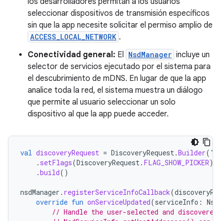
los desarrolladores permitan a los usuarios
seleccionar dispositivos de transmisión específicos
sin que la app necesite solicitar el permiso amplio de
ACCESS_LOCAL_NETWORK
.
Conectividad general:
El
NsdManager
incluye un
selector de servicios ejecutado por el sistema para
el descubrimiento de mDNS. En lugar de que la app
analice toda la red, el sistema muestra un diálogo
que permite al usuario seleccionar un solo
dispositivo al que la app puede acceder.
val
discoveryRequest
=
DiscoveryRequest
.
Builder
(
"_
.
setFlags
(
DiscoveryRequest
.
FLAG_SHOW_PICKER
)
.
build
()
nsdManager
.
registerServiceInfoCallback
(
discoveryRe
override
fun
onServiceUpdated
(
serviceInfo
:
Nsd
// Handle the user-selected and discovered