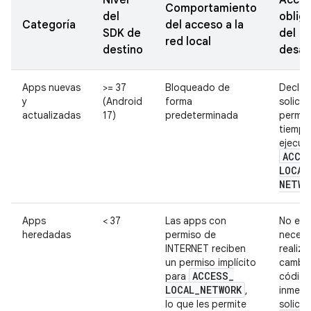
Nivel
Acció
Comportamiento
del
obliga
Categoría
del acceso a la
SDK de
del
red local
destino
desar
Apps nuevas
>= 37
Bloqueado de
Declar
y
(Android
forma
solicita
actualizadas
17)
predeterminada
permis
tiempo
ejecuc
ACCE
LOCAL
NETWO
Apps
< 37
Las apps con
No es
heredadas
permiso de
necesa
INTERNET reciben
realiza
un permiso implícito
cambio
ACCESS
_
para
código
LOCAL
_
NETWORK
,
inmedi
lo que les permite
solicit