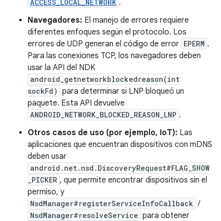
ACCESS_LOCAL_NETWORK
.
Navegadores:
El manejo de errores requiere
diferentes enfoques según el protocolo. Los
errores de UDP generan el código de error
EPERM
.
Para las conexiones TCP, los navegadores deben
usar la API del NDK
android_getnetworkblockedreason(int
sockFd)
para determinar si LNP bloqueó un
paquete. Esta API devuelve
ANDROID_NETWORK_BLOCKED_REASON_LNP
.
Otros casos de uso (por ejemplo, IoT):
Las
aplicaciones que encuentran dispositivos con mDNS
deben usar
android.net.nsd.DiscoveryRequest#FLAG_SHOW
_PICKER
, que permite encontrar dispositivos sin el
permiso, y
NsdManager#registerServiceInfoCallback
/
NsdManager#resolveService
para obtener