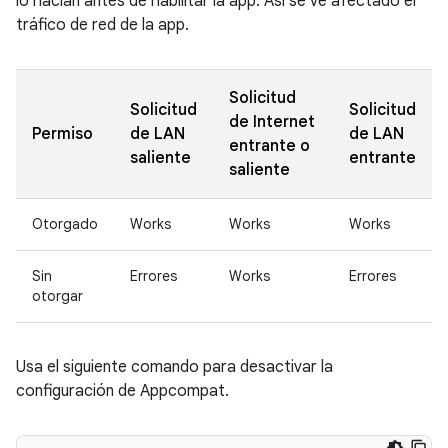
lo hacían antes de habilitar la app. Así se ve afectado el
tráfico de red de la app.
Solicitud
Solicitud
Solicitud
de Internet
Permiso
de LAN
de LAN
entrante o
saliente
entrante
saliente
Otorgado
Works
Works
Works
Sin
Errores
Works
Errores
otorgar
Usa el siguiente comando para desactivar la
configuración de Appcompat.