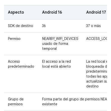
Aspecto
Android 16
Android 17
SDK de destino
36
37 o más
Permiso
NEARBY_WIFI_DEVICES
ACCESS_LOCA
usado de forma
temporal
Acceso
El acceso a la red
La red local es
predeterminado
local está abierto
bloqueada de 
predeterminad
todas las apps
actualizan su 
destino
Grupo de
Forma parte del grupo de permisos NEAR
permisos
existente