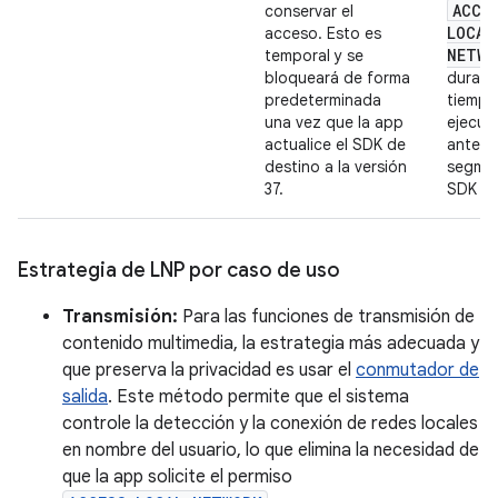
ACCE
conservar el
LOCAL
acceso. Esto es
NETWO
temporal y se
bloqueará de forma
durant
predeterminada
tiempo
una vez que la app
ejecuc
actualice el SDK de
antes 
destino a la versión
segmen
37.
SDK 37
Estrategia de LNP por caso de uso
Transmisión:
Para las funciones de transmisión de
contenido multimedia, la estrategia más adecuada y
que preserva la privacidad es usar el
conmutador de
salida
. Este método permite que el sistema
controle la detección y la conexión de redes locales
en nombre del usuario, lo que elimina la necesidad de
que la app solicite el permiso