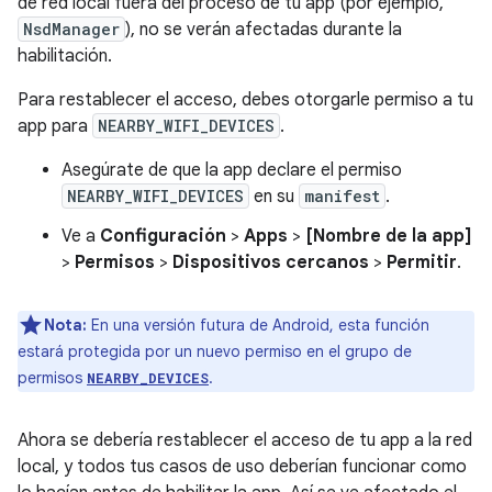
de red local fuera del proceso de tu app (por ejemplo,
NsdManager
), no se verán afectadas durante la
habilitación.
Para restablecer el acceso, debes otorgarle permiso a tu
app para
NEARBY_WIFI_DEVICES
.
Asegúrate de que la app declare el permiso
NEARBY_WIFI_DEVICES
en su
manifest
.
Ve a
Configuración
>
Apps
>
[Nombre de la app]
>
Permisos
>
Dispositivos cercanos
>
Permitir
.
Nota:
En una versión futura de Android, esta función
estará protegida por un nuevo permiso en el grupo de
permisos
.
NEARBY_DEVICES
Ahora se debería restablecer el acceso de tu app a la red
local, y todos tus casos de uso deberían funcionar como