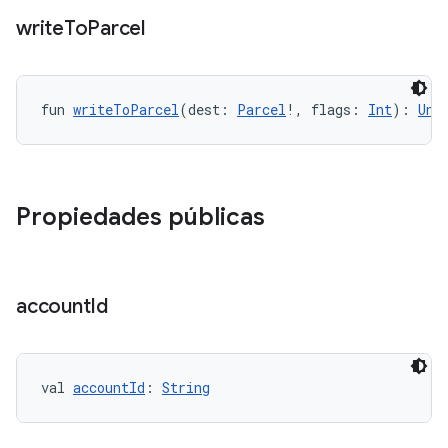
write
To
Parcel
fun 
writeToParcel
(dest: 
Parcel
!, flags: 
Int
): 
Uni
Propiedades públicas
account
Id
val 
accountId
: 
String