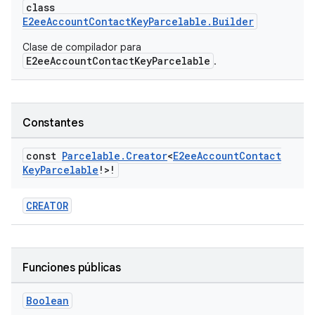
class
E2eeAccountContactKeyParcelable.Builder
Clase de compilador para
E2eeAccountContactKeyParcelable
.
Constantes
const
Parcelable
.
Creator
<
E2ee
Account
Contact
Key
Parcelable
!>!
CREATOR
Funciones públicas
Boolean