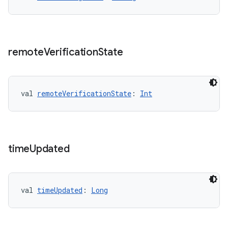
remote
Verification
State
val 
remoteVerificationState
: 
Int
time
Updated
val 
timeUpdated
: 
Long