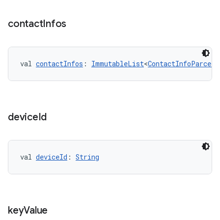
contact
Infos
val 
contactInfos
: 
ImmutableList
<
ContactInfoParcela
device
Id
val 
deviceId
: 
String
key
Value