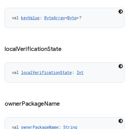
val 
keyValue
: 
ByteArray
<
Byte
>?
local
Verification
State
val 
localVerificationState
: 
Int
owner
Package
Name
val 
ownerPackageName
: 
String