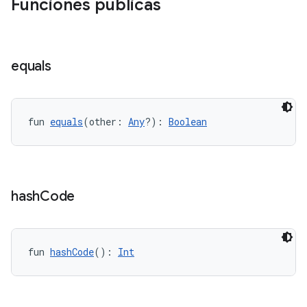
Funciones públicas
equals
fun 
equals
(other: 
Any
?): 
Boolean
hash
Code
fun 
hashCode
(): 
Int