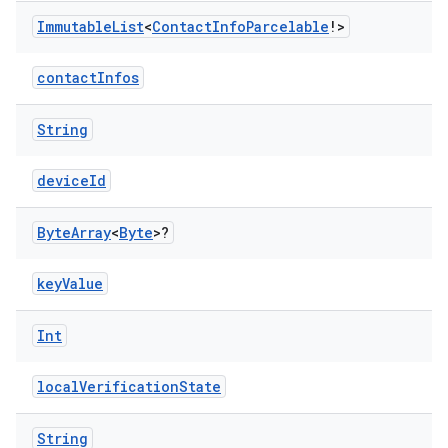
Immutable
List
<
Contact
Info
Parcelable
!>
contactInfos
String
deviceId
Byte
Array
<
Byte
>?
keyValue
Int
localVerificationState
String