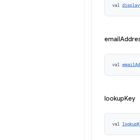
val 
display
email
Addre
val 
emailAd
lookup
Key
val 
lookupK