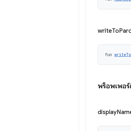
write
To
Parc
fun 
writeT
พร็อพเพอร์
display
Nam