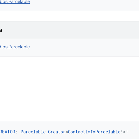
d.os.Parcelable
วง
d.os.Parcelable
REATOR
: 
Parcelable.Creator
<
ContactInfoParcelable
!>!