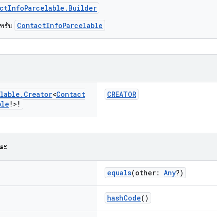
ctInfoParcelable.Builder
ContactInfoParcelable
ำหรับ
lable
.
Creator
<
Contact
CREATOR
ble
!>!
ณะ
equals
(other:
Any
?)
hashCode
()