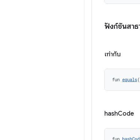
ฟังก์ชันสา
เท่ากับ
fun 
equals
(
hash
Code
fun 
hashCod