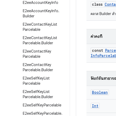
E2ee
Account
Key
Info
class
Conta
E2ee
Account
Key
Info
.
คลาส Builder ส
Builder
E2ee
Contact
Key
List
Parcelable
ค่าคงที่
E2ee
Contact
Key
List
Parcelable
.
Builder
const
Parce
E2ee
Contact
Key
Info
Parcela
Parcelable
E2ee
Contact
Key
Parcelable
.
Builder
E2ee
Self
Key
List
ฟังก์ชันสาธาร
Parcelable
E2ee
Self
Key
List
Boolean
Parcelable
.
Builder
E2ee
Self
Key
Parcelable
Int
E2ee
Self
Key
Parcelable
.