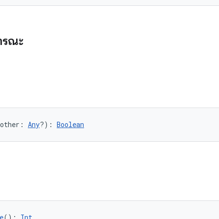
ธารณะ
other: 
Any
?): 
Boolean
e
(): 
Int