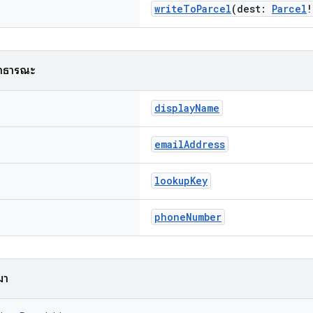
writeToParcel
(dest:
Parcel
!
สาธารณะ
displayName
emailAddress
lookupKey
phoneNumber
ามา