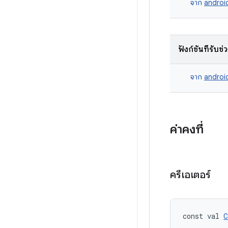
จาก
androi
ฟังก์ชันที่รับช่
จาก
androi
ค่าคงที่
ครีเอเตอร์
const val 
C