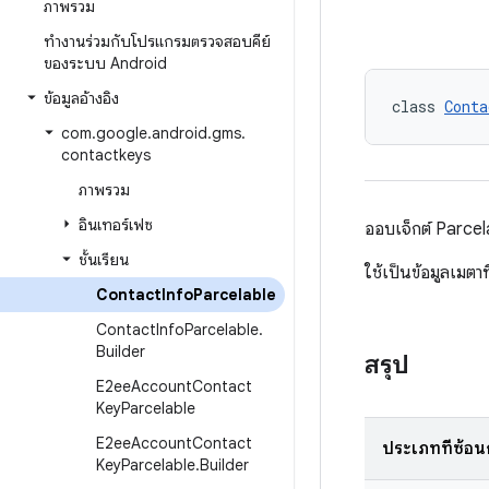
ภาพรวม
ทำงานร่วมกับโปรแกรมตรวจสอบคีย์
ของระบบ Android
ข้อมูลอ้างอิง
class 
Conta
com
.
google
.
android
.
gms
.
contactkeys
ภาพรวม
อินเทอร์เฟซ
ออบเจ็กต์ Parcelab
ชั้นเรียน
ใช้เป็นข้อมูลเมตาท
Contact
Info
Parcelable
Contact
Info
Parcelable
.
Builder
สรุป
E2ee
Account
Contact
Key
Parcelable
E2ee
Account
Contact
ประเภทที่ซ้อน
Key
Parcelable
.
Builder