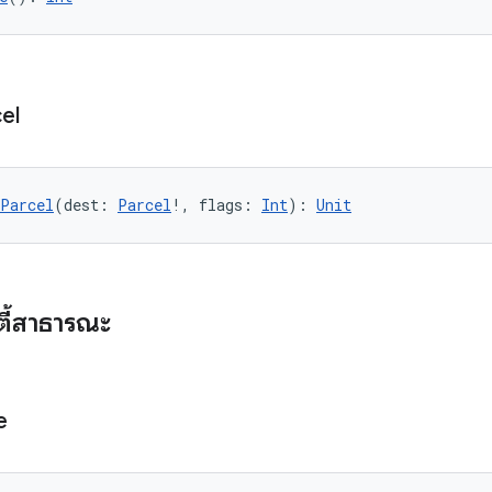
el
oParcel
(dest: 
Parcel
!, flags: 
Int
): 
Unit
ตี้สาธารณะ
e