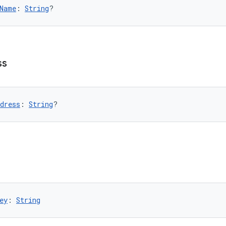
Name
: 
String
?
ss
dress
: 
String
?
ey
: 
String