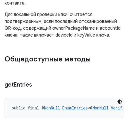
контакта.
Для локальной проверки ключ считается
подтвержденным, если последний отсканированный
QR-код, содержащий ownerPackageName и accountId
ключа, также включает deviceId и keyValue ключа.
Общедоступные методы
get
Entries
public final @
NonNull
EnumEntries
<@
NonNull
Verific