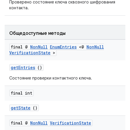
Проверено состояние ключа сквозного шифрования
контакта.
Общедоступные методы
final @
Non
Null
Enum
Entries
<@
Non
Null
Verification
State
>
getEntries
()
Состояние проверки контактного ключа.
final int
getState
()
final @
Non
Null
Verification
State