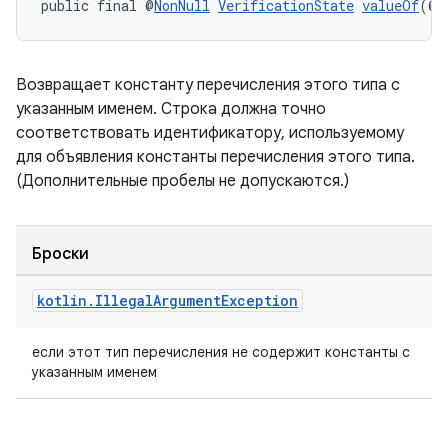
public final @
NonNull
VerificationState
valueOf
(@
N
Возвращает константу перечисления этого типа с
указанным именем. Строка должна точно
соответствовать идентификатору, используемому
для объявления константы перечисления этого типа.
(Дополнительные пробелы не допускаются.)
Броски
kotlin
.
Illegal
Argument
Exception
если этот тип перечисления не содержит константы с
указанным именем