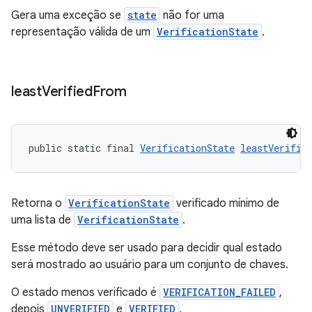
Gera uma exceção se
state
não for uma
representação válida de um
VerificationState
.
least
Verified
From
public static final 
VerificationState
leastVerifie
Retorna o
VerificationState
verificado mínimo de
uma lista de
VerificationState
.
Esse método deve ser usado para decidir qual estado
será mostrado ao usuário para um conjunto de chaves.
O estado menos verificado é
VERIFICATION_FAILED
,
depois
UNVERIFIED
e
VERIFIED
.