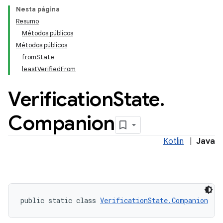
keys
Nesta página
Resumo
keys.constants
Métodos públicos
Métodos públicos
fromState
leastVerifiedFrom
Verification
State
.
Companion
Kotlin
|
Java
public static class 
VerificationState.Companion