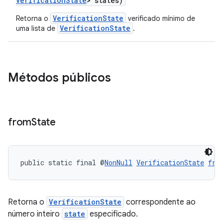
VerificationState
> states)
VerificationState
Retorna o
verificado mínimo de
VerificationState
uma lista de
.
Métodos públicos
from
State
public static final @
NonNull
VerificationState
fro
Retorna o
VerificationState
correspondente ao
número inteiro
state
especificado.