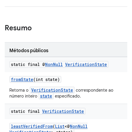
Resumo
Métodos públicos
static final @
Non
Null
Verification
State
fromState
(int state)
VerificationState
Retorna o
correspondente ao
state
número inteiro
especificado.
static final
Verification
State
leastVerifiedFrom
(
List
<@
NonNull