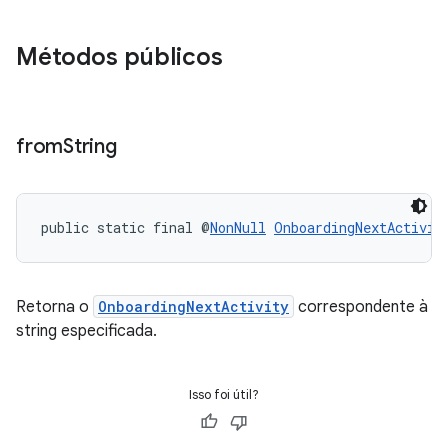
Métodos públicos
from
String
public static final @
NonNull
OnboardingNextActivit
Retorna o
OnboardingNextActivity
correspondente à
string especificada.
Isso foi útil?