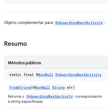
Objeto complementar para
OnboardingNextActivity
.
Resumo
Métodos públicos
static final @
Non
Null
Onboarding
Next
Activity
fromString
(@
NonNull
String
str)
OnboardingNextActivity
Retorna o
correspondente
à string especificada.