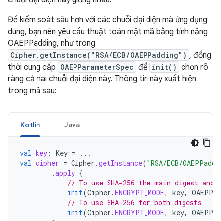
chuỗi đại diện này giống nhau.
Để kiểm soát sâu hơn với các chuỗi đại diện mà ứng dụng
dùng, bạn nên yêu cầu thuật toán mật mã bằng tính năng
OAEPPadding, như trong
Cipher.getInstance("RSA/ECB/OAEPPadding")
, đồng
thời cung cấp
OAEPParameterSpec
để
init()
chọn rõ
ràng cả hai chuỗi đại diện này. Thông tin này xuất hiện
trong mã sau:
Kotlin
Java
val
key
:
Key
=
...
val
cipher
=
Cipher
.
getInstance
(
"RSA/ECB/OAEPPaddi
.
apply
{
// To use SHA-256 the main digest and 
init
(
Cipher
.
ENCRYPT_MODE
,
key
,
OAEPPar
// To use SHA-256 for both digests
init
(
Cipher
.
ENCRYPT_MODE
,
key
,
OAEPPar