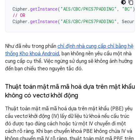
Cipher
.
getInstance
(
"AES/CBC/PKCS7PADDING"
,
"BC"
)
// OR
Cipher
.
getInstance
(
"AES/CBC/PKCS7PADDING"
,
Securit
Như đã nêu trong phần
chỉ định nhà cung cấp chỉ bằng hệ
thống Kho khoá Android
, bạn không nên yêu cầu một nhà
cung cấp cụ thể. Việc ngừng sử dụng sẽ không ảnh hưởng
đến bạn chiếu theo nguyên tắc đó.
Thuật toán mật mã mã hoá dựa trên mật khẩu
không có vectơ khởi động
Thuật toán mật mã mã hoá dựa trên mật khẩu (PBE) yêu
cầu vectơ khởi động (IV) lấy dữ liệu từ khoá nếu cấu trúc
đó được tạo đúng cách hoặc từ một IV chuyển đi một
cách rõ ràng. Khi bạn chuyển khoá PBE không chứa IV và
không chuyển mã IV rõ ràng, thuật toán mật mã PBE trên