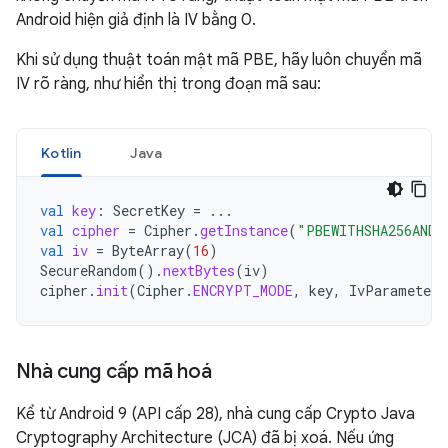
Android hiện giả định là IV bằng 0.
Khi sử dụng thuật toán mật mã PBE, hãy luôn chuyển mã
IV rõ ràng, như hiển thị trong đoạn mã sau:
Kotlin
Java
val
key
:
SecretKey
=
...
val
cipher
=
Cipher
.
getInstance
(
"PBEWITHSHA256AND2
val
iv
=
ByteArray
(
16
)
SecureRandom
().
nextBytes
(
iv
)
cipher
.
init
(
Cipher
.
ENCRYPT_MODE
,
key
,
IvParameterS
Nhà cung cấp mã hoá
Kể từ Android 9 (API cấp 28), nhà cung cấp Crypto Java
Cryptography Architecture (JCA) đã bị xoá. Nếu ứng