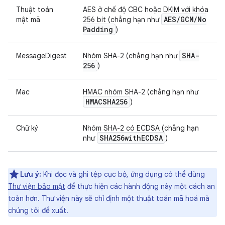
Thuật toán
AES ở chế độ CBC hoặc DKIM với khóa
AES
/
GCM
/
No
mật mã
256 bit (chẳng hạn như
Padding
)
SHA-
MessageDigest
Nhóm SHA-2 (chẳng hạn như
256
)
Mac
HMAC nhóm SHA-2 (chẳng hạn như
HMACSHA256
)
Chữ ký
Nhóm SHA-2 có ECDSA (chẳng hạn
SHA256with
ECDSA
như
)
Lưu ý:
Khi đọc và ghi tệp cục bộ, ứng dụng có thể dùng
Thư viện bảo mật
để thực hiện các hành động này một cách an
toàn hơn. Thư viện này sẽ chỉ định một thuật toán mã hoá mà
chúng tôi đề xuất.