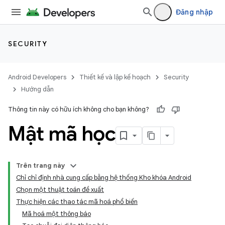
Đăng nhập
SECURITY
Android Developers
Thiết kế và lập kế hoạch
Security
Hướng dẫn
Thông tin này có hữu ích không cho bạn không?
Mật mã học
Trên trang này
Chỉ chỉ định nhà cung cấp bằng hệ thống Kho khóa Android
Chọn một thuật toán đề xuất
Thực hiện các thao tác mã hoá phổ biến
Mã hoá một thông báo