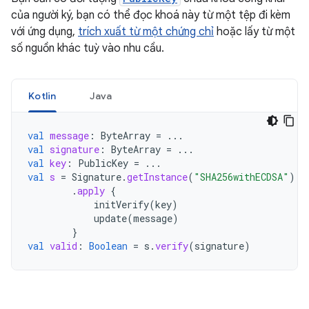
của người ký, bạn có thể đọc khoá này từ một tệp đi kèm
với ứng dụng,
trích xuất từ một chứng chỉ
hoặc lấy từ một
số nguồn khác tuỳ vào nhu cầu.
Kotlin
Java
val
message
:
ByteArray
=
...
val
signature
:
ByteArray
=
...
val
key
:
PublicKey
=
...
val
s
=
Signature
.
getInstance
(
"SHA256withECDSA"
)
.
apply
{
initVerify
(
key
)
update
(
message
)
}
val
valid
:
Boolean
=
s
.
verify
(
signature
)