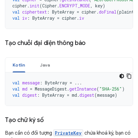
cipher
.
init
(
Cipher
.
ENCRYPT_MODE
,
key
)
val
ciphertext
:
ByteArray
=
cipher
.
doFinal
(
plainte
val
iv
:
ByteArray
=
cipher
.
iv
Tạo chuỗi đại diện thông báo
Kotlin
Java
val
message
:
ByteArray
=
...
val
md
=
MessageDigest
.
getInstance
(
"SHA-256"
)
val
digest
:
ByteArray
=
md
.
digest
(
message
)
Tạo chữ ký số
Bạn cần có đối tượng
PrivateKey
chứa khoá ký, bạn có