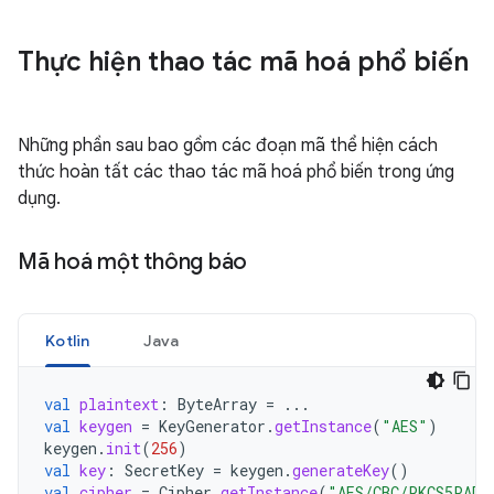
Thực hiện thao tác mã hoá phổ biến
Những phần sau bao gồm các đoạn mã thể hiện cách
thức hoàn tất các thao tác mã hoá phổ biến trong ứng
dụng.
Mã hoá một thông báo
Kotlin
Java
val
plaintext
:
ByteArray
=
...
val
keygen
=
KeyGenerator
.
getInstance
(
"AES"
)
keygen
.
init
(
256
)
val
key
:
SecretKey
=
keygen
.
generateKey
()
val
cipher
=
Cipher
.
getInstance
(
"AES/CBC/PKCS5PADD