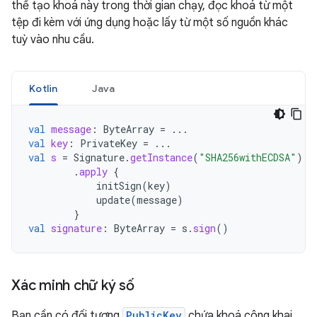
thể tạo khoá này trong thời gian chạy, đọc khoá từ một
tệp đi kèm với ứng dụng hoặc lấy từ một số nguồn khác
tuỳ vào nhu cầu.
Kotlin
Java
val
message
:
ByteArray
=
...
val
key
:
PrivateKey
=
...
val
s
=
Signature
.
getInstance
(
"SHA256withECDSA"
)
.
apply
{
initSign
(
key
)
update
(
message
)
}
val
signature
:
ByteArray
=
s
.
sign
()
Xác minh chữ ký số
Bạn cần có đối tượng
PublicKey
chứa khoá công khai