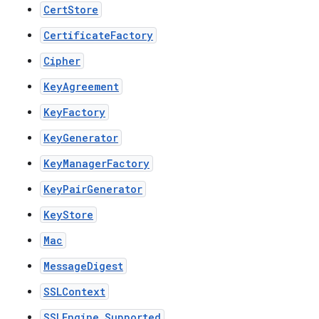
CertStore
CertificateFactory
Cipher
KeyAgreement
KeyFactory
KeyGenerator
KeyManagerFactory
KeyPairGenerator
KeyStore
Mac
MessageDigest
SSLContext
SSLEngine.Supported