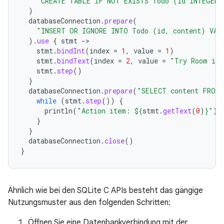
"CREATE TABLE IF NOT EXISTS Todo (id INTEGER 
)
databaseConnection
.
prepare
(
"INSERT OR IGNORE INTO Todo (id, content) VAL
).
use
{
stmt
-
stmt
.
bindInt
(
index
=
1
,
value
=
1
)
stmt
.
bindText
(
index
=
2
,
value
=
"Try Room in 
stmt
.
step
()
}
databaseConnection
.
prepare
(
"SELECT content FROM 
while
(
stmt
.
step
())
{
println
(
"Action item: 
${
stmt
.
getText
(
0
)
}
"
)
}
}
databaseConnection
.
close
()
}
Ähnlich wie bei den SQLite C APIs besteht das gängige
Nutzungsmuster aus den folgenden Schritten:
Öffnen Sie eine Datenbankverbindung mit der