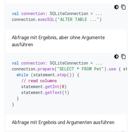
val
connection
:
SQLiteConnection
=
...
connection
.
execSQL
(
"ALTER TABLE ..."
)
Abfrage mit Ergebnis, aber ohne Argumente
ausführen
val
connection
:
SQLiteConnection
=
...
connection
.
prepare
(
"SELECT * FROM Pet"
).
use
{
sta
while
(
statement
.
step
())
{
// read columns
statement
.
getInt
(
0
)
statement
.
getText
(
1
)
}
}
Abfrage mit Ergebnis und Argumenten ausführen