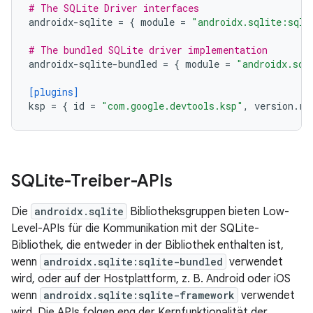
# The SQLite Driver interfaces
androidx-sqlite
=
{
module
=
"androidx.sqlite:sqli
# The bundled SQLite driver implementation
androidx-sqlite-bundled
=
{
module
=
"androidx.sql
[plugins]
ksp
=
{
id
=
"com.google.devtools.ksp"
,
version
.
re
SQLite-Treiber-APIs
Die
androidx.sqlite
Bibliotheksgruppen bieten Low-
Level-APIs für die Kommunikation mit der SQLite-
Bibliothek, die entweder in der Bibliothek enthalten ist,
wenn
androidx.sqlite:sqlite-bundled
verwendet
wird, oder auf der Hostplattform, z. B. Android oder iOS
wenn
androidx.sqlite:sqlite-framework
verwendet
wird. Die APIs folgen eng der Kernfunktionalität der