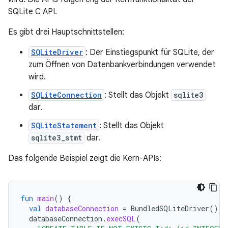
SQLite C API.
Es gibt drei Hauptschnittstellen:
SQLiteDriver
: Der Einstiegspunkt für SQLite, der
zum Öffnen von Datenbankverbindungen verwendet
wird.
SQLiteConnection
: Stellt das Objekt
sqlite3
dar.
SQLiteStatement
: Stellt das Objekt
sqlite3_stmt
dar.
Das folgende Beispiel zeigt die Kern-APIs:
fun
main
()
{
val
databaseConnection
=
BundledSQLiteDriver
().
o
databaseConnection
.
execSQL
(