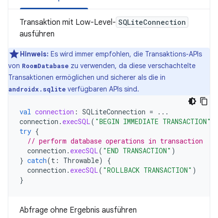
Transaktion mit Low-Level-
SQLiteConnection
ausführen
Hinweis:
Es wird immer empfohlen, die Transaktions-APIs
von
zu verwenden, da diese verschachtelte
RoomDatabase
Transaktionen ermöglichen und sicherer als die in
verfügbaren APIs sind.
androidx.sqlite
val
connection
:
SQLiteConnection
=
...
connection
.
execSQL
(
"BEGIN IMMEDIATE TRANSACTION"
)
try
{
// perform database operations in transaction
connection
.
execSQL
(
"END TRANSACTION"
)
}
catch
(
t
:
Throwable
)
{
connection
.
execSQL
(
"ROLLBACK TRANSACTION"
)
}
Abfrage ohne Ergebnis ausführen