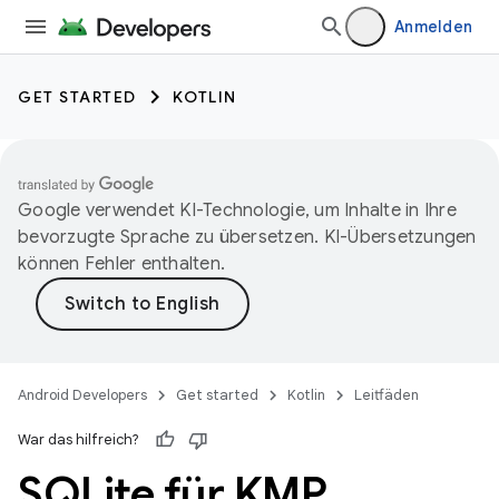
Anmelden
GET STARTED
KOTLIN
Google verwendet KI-Technologie, um Inhalte in Ihre
bevorzugte Sprache zu übersetzen. KI-Übersetzungen
können Fehler enthalten.
Android Developers
Get started
Kotlin
Leitfäden
War das hilfreich?
SQLite für KMP