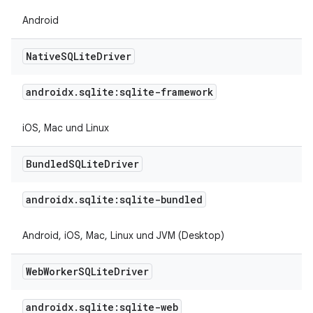
Android
Native
SQLite
Driver
androidx
.
sqlite:sqlite-framework
iOS, Mac und Linux
Bundled
SQLite
Driver
androidx
.
sqlite:sqlite-bundled
Android, iOS, Mac, Linux und JVM (Desktop)
Web
Worker
SQLite
Driver
androidx
.
sqlite:sqlite-web