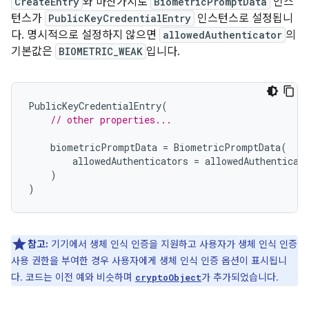
CreateEntry
와 마찬가지로
BiometricPromptData
인스
턴스가
PublicKeyCredentialEntry
인스턴스로 설정됩니
다. 명시적으로 설정하지 않으면
allowedAuthenticator
의
기본값은
BIOMETRIC_WEAK
입니다.
PublicKeyCredentialEntry
(
// other properties...
biometricPromptData
=
BiometricPromptData
(
allowedAuthenticators
=
allowedAuthenticat
)
)
참고:
기기에서 생체 인식 인증을 지원하고 사용자가 생체 인식 인증
사용 권한을 부여한 경우 사용자에게 생체 인식 인증 옵션이 표시됩니
다. 코드는 이전 예와 비슷하며
가 추가되었습니다.
cryptoObject