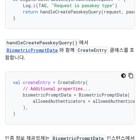
Log
.
i
(
TAG
,
"Request is passkey type"
)
return
handleCreatePasskeyQuery
(
request
,
passw
}
handleCreatePasskeyQuery()
에서
BiometricPromptData
와 함께
CreateEntry
클래스를 포
함합니다.
val
createEntry
=
CreateEntry
(
// Additional properties...
biometricPromptData
=
BiometricPromptData
(
allowedAuthenticators
=
allowedAuthenticat
),
)
인증 정보 제공업체는
BiometricPromptData
인스턴스에서