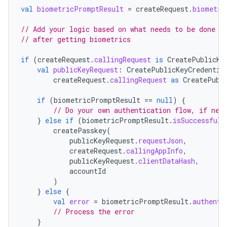
val
biometricPromptResult
=
createRequest
.
biometri
// Add your logic based on what needs to be done
// after getting biometrics
if
(
createRequest
.
callingRequest
is
CreatePublicKe
val
publicKeyRequest
:
CreatePublicKeyCredentia
createRequest
.
callingRequest
as
CreatePubl
if
(
biometricPromptResult
==
null
)
{
// Do your own authentication flow, if nee
}
else
if
(
biometricPromptResult
.
isSuccessful
)
createPasskey
(
publicKeyRequest
.
requestJson
,
createRequest
.
callingAppInfo
,
publicKeyRequest
.
clientDataHash
,
accountId
)
}
else
{
val
error
=
biometricPromptResult
.
authenti
// Process the error
}