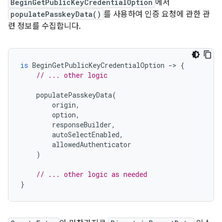
BeginGetPublicKeyCredentialOption
에서
populatePasskeyData()
를 사용하여 인증 요청에 관한 관
련 정보를 수집합니다.
is
BeginGetPublicKeyCredentialOption
-
>
{
// ... other logic
populatePasskeyData
(
origin
,
option
,
responseBuilder
,
autoSelectEnabled
,
allowedAuthenticator
)
// ... other logic as needed
}