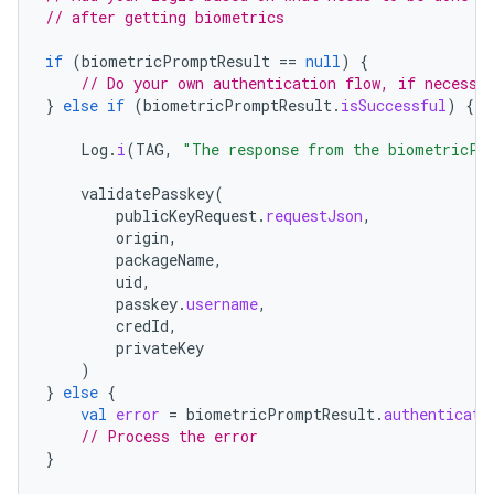
// after getting biometrics
if
(
biometricPromptResult
==
null
)
{
// Do your own authentication flow, if necessa
}
else
if
(
biometricPromptResult
.
isSuccessful
)
{
Log
.
i
(
TAG
,
"The response from the biometricPr
validatePasskey
(
publicKeyRequest
.
requestJson
,
origin
,
packageName
,
uid
,
passkey
.
username
,
credId
,
privateKey
)
}
else
{
val
error
=
biometricPromptResult
.
authenticati
// Process the error
}