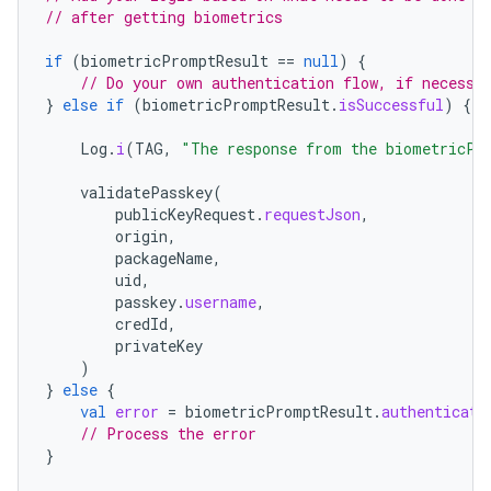
// after getting biometrics
if
(
biometricPromptResult
==
null
)
{
// Do your own authentication flow, if necessa
}
else
if
(
biometricPromptResult
.
isSuccessful
)
{
Log
.
i
(
TAG
,
"The response from the biometricPr
validatePasskey
(
publicKeyRequest
.
requestJson
,
origin
,
packageName
,
uid
,
passkey
.
username
,
credId
,
privateKey
)
}
else
{
val
error
=
biometricPromptResult
.
authenticati
// Process the error
}