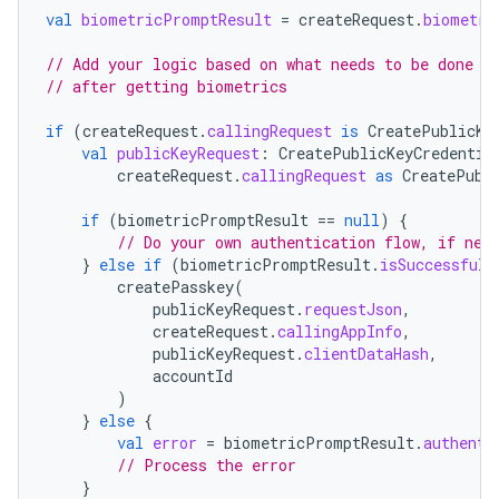
val
biometricPromptResult
=
createRequest
.
biometri
// Add your logic based on what needs to be done
// after getting biometrics
if
(
createRequest
.
callingRequest
is
CreatePublicKe
val
publicKeyRequest
:
CreatePublicKeyCredentia
createRequest
.
callingRequest
as
CreatePubl
if
(
biometricPromptResult
==
null
)
{
// Do your own authentication flow, if nee
}
else
if
(
biometricPromptResult
.
isSuccessful
)
createPasskey
(
publicKeyRequest
.
requestJson
,
createRequest
.
callingAppInfo
,
publicKeyRequest
.
clientDataHash
,
accountId
)
}
else
{
val
error
=
biometricPromptResult
.
authenti
// Process the error
}