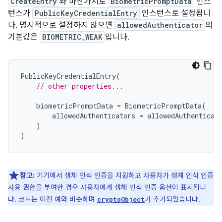
CreateEntry
와 마찬가지로
BiometricPromptData
인스
턴스가
PublicKeyCredentialEntry
인스턴스로 설정됩니
다. 명시적으로 설정하지 않으면
allowedAuthenticator
의
기본값은
BIOMETRIC_WEAK
입니다.
PublicKeyCredentialEntry
(
// other properties...
biometricPromptData
=
BiometricPromptData
(
allowedAuthenticators
=
allowedAuthenticat
)
)
참고:
기기에서 생체 인식 인증을 지원하고 사용자가 생체 인식 인증
사용 권한을 부여한 경우 사용자에게 생체 인식 인증 옵션이 표시됩니
다. 코드는 이전 예와 비슷하며
가 추가되었습니다.
cryptoObject