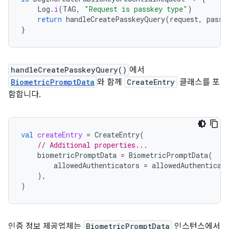
Log
.
i
(
TAG
,
"Request is passkey type"
)
return
handleCreatePasskeyQuery
(
request
,
passw
}
handleCreatePasskeyQuery()
에서
BiometricPromptData
와 함께
CreateEntry
클래스를 포
함합니다.
val
createEntry
=
CreateEntry
(
// Additional properties...
biometricPromptData
=
BiometricPromptData
(
allowedAuthenticators
=
allowedAuthenticat
),
)
인증 정보 제공업체는
BiometricPromptData
인스턴스에서