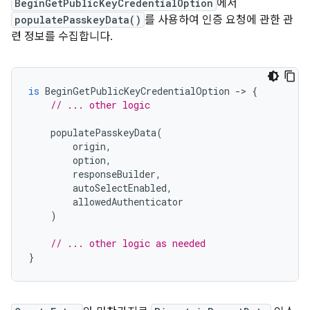
BeginGetPublicKeyCredentialOption
에서
populatePasskeyData()
를 사용하여 인증 요청에 관한 관
련 정보를 수집합니다.
is
BeginGetPublicKeyCredentialOption
-
>
{
// ... other logic
populatePasskeyData
(
origin
,
option
,
responseBuilder
,
autoSelectEnabled
,
allowedAuthenticator
)
// ... other logic as needed
}