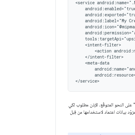
<service
android:label="My
Cr
<action
android:resource
" على النحو المتوقّع. الإذن مطلوب لكي
دَم intent filter لاكتشاف هذه الخدمة كمزوّد بيانات اعتماد لاستخدامها من قِبل