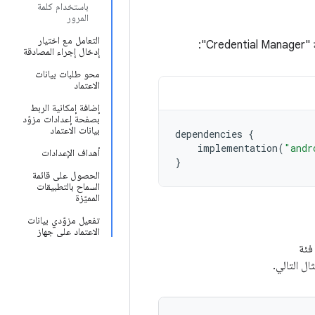
باستخدام كلمة
المرور
التعامل مع اختيار
Cred":
إدخال إجراء المصادقة
محو طلبات بيانات
الاعتماد
إضافة إمكانية الربط
بصفحة إعدادات مزوّد
بيانات الاعتماد
dependencies
{
implementation
(
"andr
أهداف الإعدادات
}
الحصول على قائمة
السماح بالتطبيقات
المميّزة
تفعيل مزوّدي بيانات
الاعتماد على جهاز
فئة