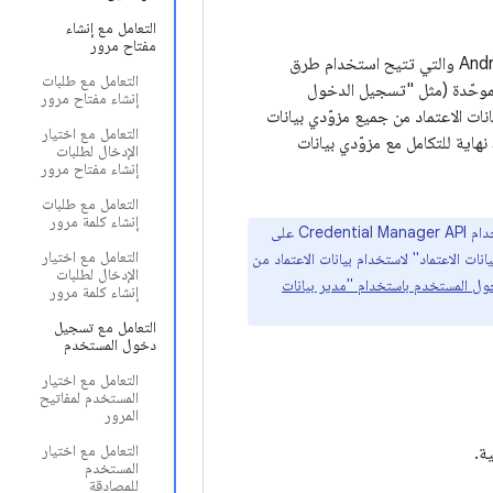
التعامل مع إنشاء
مفتاح مرور
يشير "مدير بيانات الاعتماد" إلى مجموعة من واجهات برمجة التطبيقات التي تم طرحها في Android 14 والتي تتيح استخدام طرق
التعامل مع طلبات
موحّدة (مثل "تسجيل الدخول
إنشاء مفتاح مرور
 حساب Google"). عند استدعاء Credential Manager API، يجمع نظام Android بيانات الاعتماد من جميع مزوّدي بيانات
التعامل مع اختيار
هاية للتكامل مع مزوّدي بيانات
الإدخال لطلبات
إنشاء مفتاح مرور
التعامل مع طلبات
إنشاء كلمة مرور
هذا الدليل مخصّص لمزوّدي بيانات الاعتماد، مثل تطبيقات إدارة كلمات المرور، لإضافة إمكانية استخدام Credential Manager API على
التعامل مع اختيار
تطبيقك مع "مدير بيانات الاعتماد" لاستخدام بيانات الاعتماد من
الإدخال لطلبات
ل المستخدم باستخدام "مدير بيانات
إنشاء كلمة مرور
التعامل مع تسجيل
دخول المستخدم
التعامل مع اختيار
المستخدم لمفاتيح
المرور
التعامل مع اختيار
ة.
المستخدم
للمصادقة