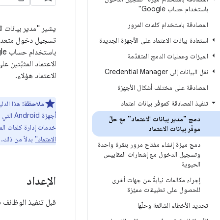
باستخدام حساب Google"
المصادقة باستخدام كلمات المرور
تسجيل دخول متعددة،
استعادة بيانات الاعتماد على الأجهزة الجديدة
الميزات وعمليات الدمج المتقدّمة
الاعتماد المثبّتين 
نقل البيانات إلى Credential Manager
الاعتماد هؤلاء.
المصادقة على مختلف أشكال الأجهزة
تنفيذ المصادقة كموفّر بيانات اعتماد
ملاحظة:
دمج "مدير بيانات الاعتماد" مع حلّ
خدمات إدارة كلمات المرور، مثل "مدير 
موفّر بيانات الاعتماد
الاعتماد"
بدلاً من ذلك.
دمج ميزة إنشاء مفتاح مرور بنقرة واحدة
وتسجيل الدخول مع إشعارات المقاييس
الحيوية
الإعداد
إجراء مكالمات نيابةً عن جهات أخرى
للحصول على تطبيقات مميّزة
قبل تنفيذ الوظائف في
تحديد الأخطاء الشائعة وحلّها