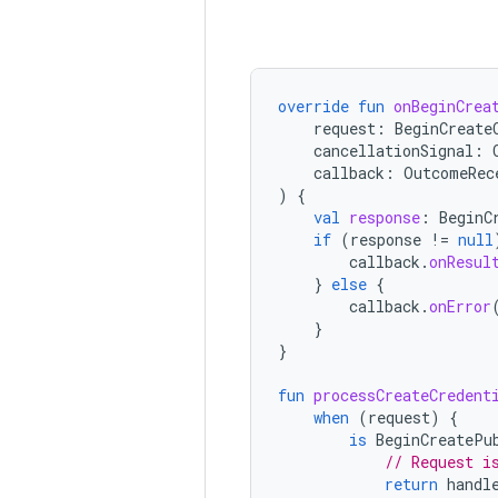
override
fun
onBeginCrea
request
:
BeginCreate
cancellationSignal
:
callback
:
OutcomeRec
)
{
val
response
:
BeginC
if
(
response
!=
null
callback
.
onResul
}
else
{
callback
.
onError
}
}
fun
processCreateCredent
when
(
request
)
{
is
BeginCreatePu
// Request i
return
handl