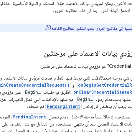
نات الأخرى. يمكن لمزوّدي بيانات الاعتماد هؤلاء استخدام البنية الأساسية الداخلي
لتشمل أنواعًا أخرى، بما في ذلك مفاتيح المرور.
نسبة إلى مفاتيح المرور،
يجب تشفير المفاتيح الخاصة
.
وّدي بيانات الاعتماد على مرحلتَين
لى هي
مرحلة البدء/الطلب
التي يربط فيها النظام خدمات مزوّدي بيانات الاعتماد
onBeginGetCredentialR
أو
ginCreateCredentialRequest()
onClearCredentialStateR
الطُرق مع طلبات
Begin…
. على مزوّدي ب
ّ عليها باستخدام ردود
Begin…
، مع ملئها بالإدخالات التي تمثّل الخيارات الم
ب. يجب أن يتضمّن كل إدخال
PendingIntent
تم ضبطه.
المستخدم إدخالاً، تبدأ
مرحلة الاختيار
ويتم تفعيل
PendingIntent
المرتبط
انات الاعتماد المقابل. بعد أن ينتهي المستخدم من التفاعل مع هذا النشاط، على مز
شاط قبل إنهاء النشاط. بعد ذلك، يتم إرسال هذا الردّ إلى تطبيق العميل الذي است