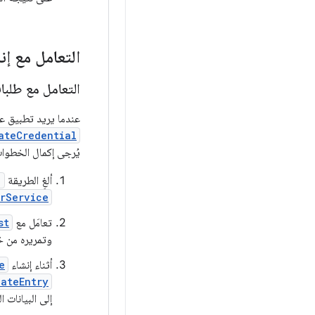
التعامل مع إن
التعامل مع طلبا
عندما يريد تطبيق 
ateCredential
يُرجى إكمال الخطوات
ألغِ الطريقة
)
rService
تعامَل مع
st
وتمريره من خ
أثناء إنشاء
e
eateEntry
إلى البيانات 