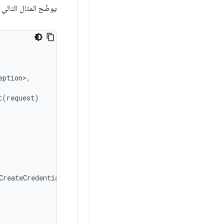
يوضّح المثال التالي
eption
>
,
t
(
request
)
CreateCredentialResponse? 
{