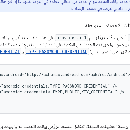
خدمة بيانات الاعتماد مع أي
خدمة ملء تلقائي
محدّدة في الحزمة نفسها، لذا إذا كان هناك
ملء التلقائي لعرضه في صفحة "الإعدادات".
ات الاعتماد المتوافقة
، أنشِئ ملفًا جديدًا باسم
provider.xml
. في هذا الملف، حدِّد أنواع بيانا
 نوع من أنواع بيانات الاعتماد في المكتبة. في المثال التالي، تتيح الخدمة كلمات
ة بها على النحو التالي:
TYPE_PASSWORD_CREDENTIAL
و
REDENTIAL
="android.credentials.TYPE_PASSWORD_CREDENTIAL"
="androidx.credentials.TYPE_PUBLIC_KEY_CREDENTIAL"
مجة التطبيقات السابقة، تتكامل خدمات مزوّدي بيانات الاعتماد مع واجهات برم