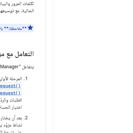
لكلمات المرور والبيا
الحالية، مع توسيعها 
**ملاحظة:**
بال
التعامل مع مز
يتفاعل "Credential Manager" مع مزوّدي بيانات الاعتماد على مرحلتَين:
المرحلة الأو
equest()
equest()
الطلبات والرد
اختيار الحسا
بعد أن يختار 
نشاط مزوّد بي
على نتيجة الن