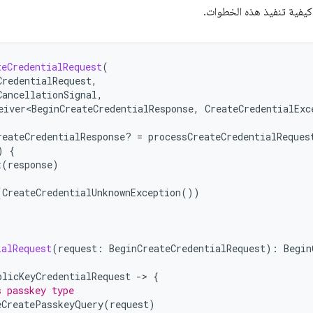
 كيفية تنفيذ هذه الخطوات.
teCredentialRequest
(
CredentialRequest
,
CancellationSignal
,
eiver<BeginCreateCredentialResponse
,
CreateCredentialExc
reateCredentialResponse? 
=
processCreateCredentialReques
)
{
t
(
response
)
(
CreateCredentialUnknownException
())
ialRequest
(
request
:
BeginCreateCredentialRequest
):
Begin
blicKeyCredentialRequest
-
>
{
s passkey type
eCreatePasskeyQuery
(
request
)