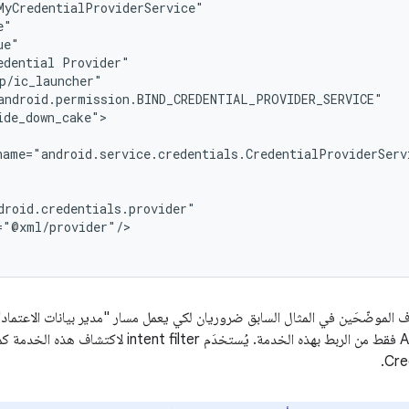
edential
="@xml/provider"/>

داف الموضّحَين في المثال السابق ضروريان لكي يعمل مسار "مدير بيانات الاعتماد
يتمكن نظام Android فقط من الربط بهذه الخدمة. يُستخ
Cre