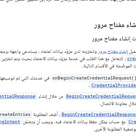
شاء مفتاح مرور
ت إنشاء مفتاح مرور
عميل
إنشاء مفتاح مرور
وتخزينه لدى مزوّد بيانات اعتماد ، يستدعي واجهة برمجة
cre
. للتعامل مع هذا الطلب في خدمة مزوّد بيانات الاعتماد بحيث يتم تخزين م
 الموضّحة في الأقسام التالية.
onBeginCreateCredentialRequest(
في خدمتك التي تم توسيعها
.
CredentialProvide
BeginCreateCredentialReque
من خلال إنشاء
entialResponse
لال معاودة الاتصال.
BeginCreateCredentialRespons
، أضِف المطلوبة
reateEntries
Cr
مع حساب يمكن حفظ بيانات الاعتماد فيه، ويجب أن يتضمّن
ngIntent
الوصفية المطلوبة الأخرى.