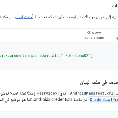
ات
تالية إلى نص برمجة الإصدار لوحدة تطبيقك لاستخدام الـ
أحدث إصدار
من مكتبة "ential Manager
Groovy
oidx.credentials:credentials:1.7.0-alpha02"
)
دمة في ملف البيان
ك
AndroidManifest.xml
، أدرِج
<service>
إعلانًا لفئة خدمة توسّع 
CredentialPr
من مكتبة androidx.credentials، كما هو موضّح في المثال التالي.