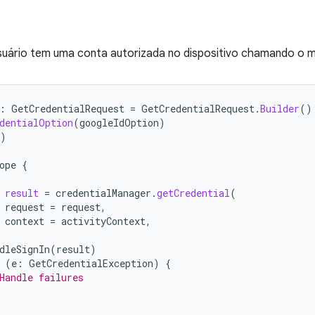
 usuário tem uma conta autorizada no dispositivo chamando o
:
GetCredentialRequest
=
GetCredentialRequest
.
Builder
()
dentialOption
(
googleIdOption
)
)
ope
{
result
=
credentialManager
.
getCredential
(
request
=
request
,
context
=
activityContext
,
dleSignIn
(
result
)
(
e
:
GetCredentialException
)
{
Handle failures