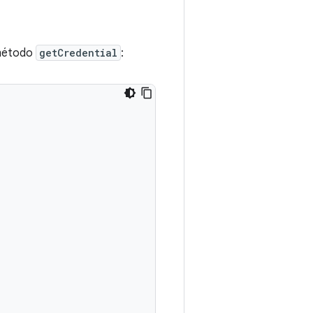
 método
getCredential
: