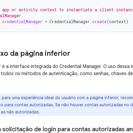
 app or activity context to instantiate a client instanc
alManager.
credentialManager
=
CredentialManager
.
create
(
context
)
uxo da página inferior
or é a interface integrada do Credential Manager. O uso dessa 
 todos os métodos de autenticação, como senhas, chaves de 
:
para uma experiência ideal do usuário com a página inferior, reco
co para contas autorizadas. Se não houver contas autorizadas no dis
 as não autorizadas.
a solicitação de login para contas autorizadas a