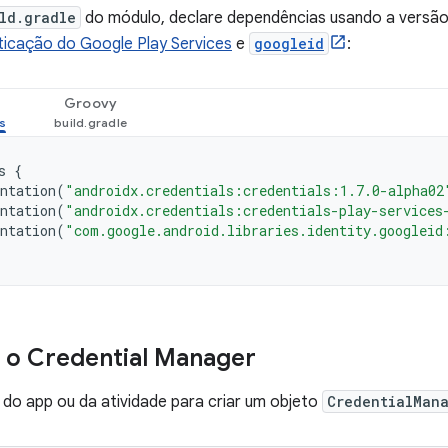
ld.gradle
do módulo, declare dependências usando a versã
ticação do Google Play Services
e
googleid
:
Groovy
s
{
ntation
(
"androidx.credentials:credentials:1.7.0-alpha02
ntation
(
"androidx.credentials:credentials-play-services
ntation
(
"com.google.android.libraries.identity.googleid
r o Credential Manager
do app ou da atividade para criar um objeto
CredentialMan