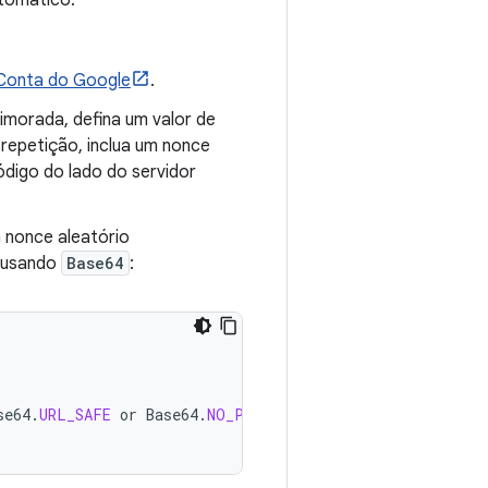
utomático.
 Conta do Google
.
rimorada, defina um valor de
 repetição, inclua um nonce
código do lado do servidor
 nonce aleatório
a usando
Base64
:
se64
.
URL_SAFE
or
Base64
.
NO_PADDING
)