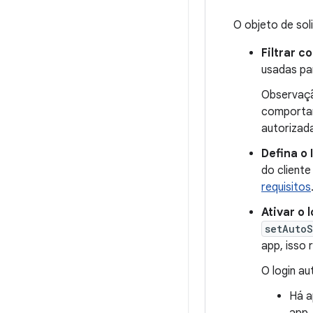
O objeto de sol
Filtrar 
usadas par
Observaçã
comportam
autorizad
Defina o 
do client
requisitos
Ativar o 
setAutoS
app, isso
O login au
Há a