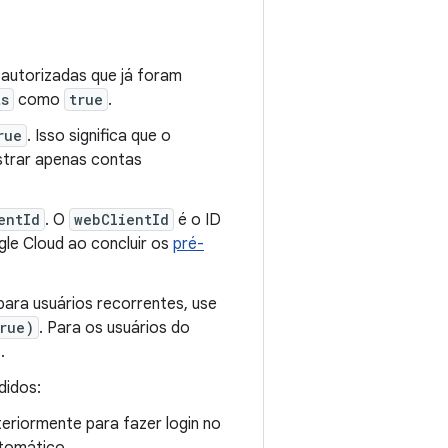
 autorizadas que já foram
ts
como
true
.
rue
. Isso significa que o
strar apenas contas
entId
. O
webClientId
é o ID
le Cloud ao concluir os
pré-
ara usuários recorrentes, use
rue)
. Para os usuários do
.
didos:
teriormente para fazer login no