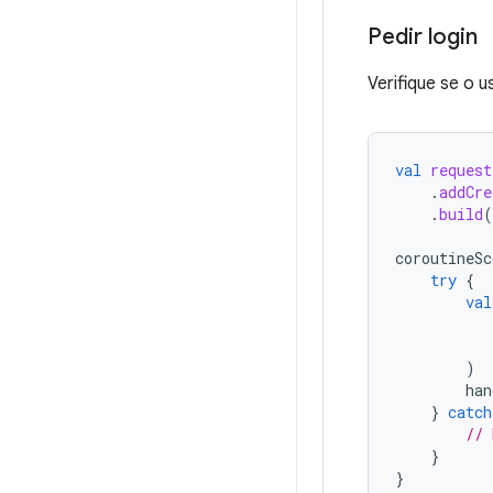
Pedir login
Verifique se o
val
request
.
addCre
.
build
(
coroutineSc
try
{
val
)
han
}
catch
// 
}
}