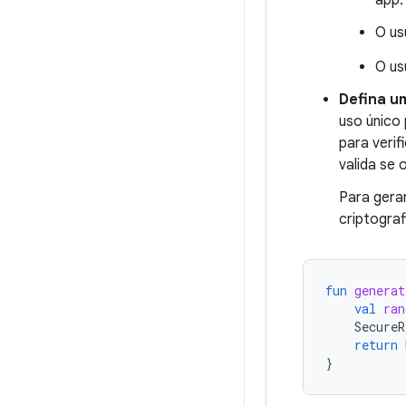
app.
O us
O us
Defina um
uso único 
para veri
valida se 
Para gera
criptogra
fun
generat
val
ran
SecureR
return
}