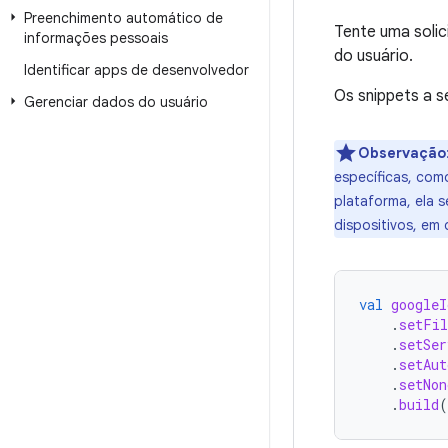
Preenchimento automático de
Tente uma soli
informações pessoais
do usuário.
Identificar apps de desenvolvedor
Os snippets a s
Gerenciar dados do usuário
Observação
específicas, com
plataforma, ela s
dispositivos, em
val
googleI
.
setFil
.
setSer
.
setAut
.
setNon
.
build
(