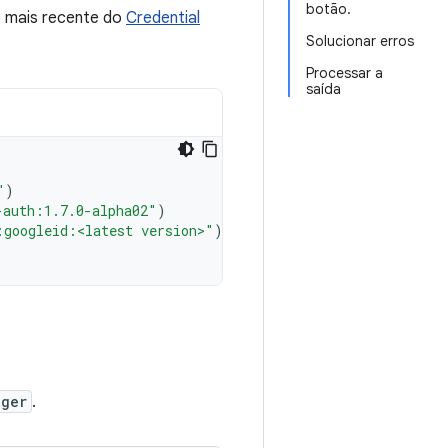
botão.
o mais recente do
Credential
Solucionar erros
Processar a
saída
"
)
-auth:1.7.0-alpha02"
)
:googleid:<latest version>"
)
ager
.