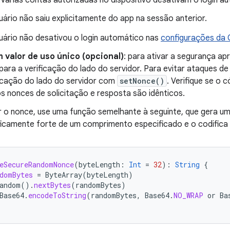
 Várias contas autorizadas no dispositivo desativam o login a
uário não saiu explicitamente do app na sessão anterior.
uário não desativou o login automático nas
configurações da
 valor de uso único (opcional)
: para ativar a segurança ap
para a verificação do lado do servidor. Para evitar ataques de
ficação do lado do servidor com
setNonce()
. Verifique se o 
os nonces de solicitação e resposta são idênticos.
r o nonce, use uma função semelhante à seguinte, que gera um
ficamente forte de um comprimento especificado e o codific
eSecureRandomNonce
(
byteLength
:
Int
=
32
):
String
{
domBytes
=
ByteArray
(
byteLength
)
andom
().
nextBytes
(
randomBytes
)
Base64
.
encodeToString
(
randomBytes
,
Base64
.
NO_WRAP
or
Ba