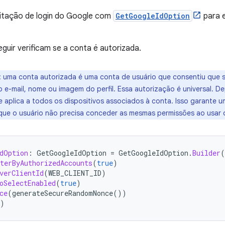
citação de login do Google com
GetGoogleIdOption
para e
eguir verificam se a conta é autorizada.
:
uma conta autorizada é uma conta de usuário que consentiu que 
o e-mail, nome ou imagem do perfil. Essa autorização é universal. 
e aplica a todos os dispositivos associados à conta. Isso garante u
 que o usuário não precisa conceder as mesmas permissões ao usar o
dOption
:
GetGoogleIdOption
=
GetGoogleIdOption
.
Builder
(
terByAuthorizedAccounts
(
true
)
verClientId
(
WEB_CLIENT_ID
)
oSelectEnabled
(
true
)
ce
(
generateSecureRandomNonce
())
)