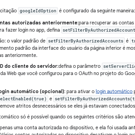
icitação
googleIdOption
é configurado da seguinte maneira:
contas autorizadas anteriormente
:para recuperar as contas
a fazer login no app, defina
setFilterByAuthorizedAccoun
o: o valor padrão de
setFilterByAuthorizedAccounts
é
t
ento padrão da interface do usuário da página inferior é mo
as anteriormente.
ID do cliente do servidor
:defina o parâmetro
setServerCli
e da Web que você configurou para o OAuth no projeto do Goog
.
login automático (opcional)
: para ativar o
login automático
p
electEnabled(true)
e
setFilterByAuthorizedAccounts(t
 remove atritos desnecessários se eles já estavam conectados
tomático só é possível quando os seguintes critérios são aten
penas uma conta autorizada no dispositivo, e ela foi usada an