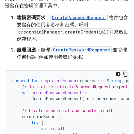
證儲存在密碼管理工具中。
建構密碼要求
：
CreatePasswordRequest
物件包含
要儲存的使用者名稱和密碼。呼叫
credentialManager.createCredential()
來啟動
儲存程序。
處理回應
：處理
CreatePasswordResponse
並管理
任何錯誤 (例如使用者取消要求)。
suspend
fun
registerPassword
(
username
:
String
,
pas
// Initialize a CreatePasswordRequest object.
val
createPasswordRequest
=
CreatePasswordRequest
(
id
=
username
,
passw
// Create credential and handle result.
coroutineScope
{
try
{
val
result
=