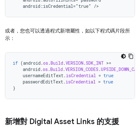
android:isCredential="true"
或者，您也可以透過程式新增屬性，如以下程式碼片段所
示：
if
(
android
.
os
.
Build
.
VERSION
.
SDK_INT
>
=
android
.
os
.
Build
.
VERSION_CODES
.
UPSIDE_DOWN_CAK
usernameEditText
.
isCredential
=
true
passwordEditText
.
isCredential
=
true
}
新增對 Digital Asset Links 的支援