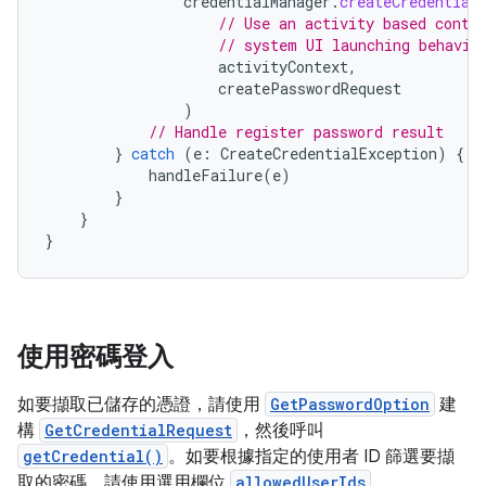
credentialManager
.
createCredential
// Use an activity based conte
// system UI launching behavio
activityContext
,
createPasswordRequest
)
// Handle register password result
}
catch
(
e
:
CreateCredentialException
)
{
handleFailure
(
e
)
}
}
}
使用密碼登入
如要擷取已儲存的憑證，請使用
GetPasswordOption
建
構
GetCredentialRequest
，然後呼叫
getCredential()
。如要根據指定的使用者 ID 篩選要擷
取的密碼，請使用選用欄位
allowedUserIds
。