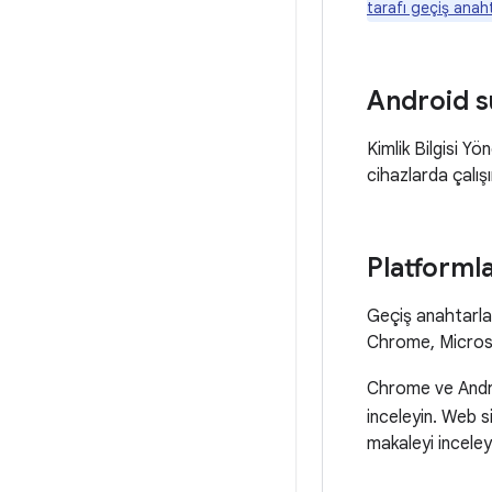
tarafı geçiş anah
Android 
Kimlik Bilgisi Y
cihazlarda çalışı
Platformla
Geçiş anahtarlar
Chrome, Microsof
Chrome ve Andro
inceleyin. Web s
makaleyi inceley