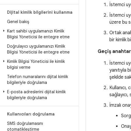
İstemci uy
Dijital kimlik bilgilerini kullanma
İstemci uy
Genel bakış
üzere bu se
Kart sahibi uygulamanızı Kimlik
Ortak anah
Bilgisi Yöneticisi ile entegre etme
bir kimlik b
Doğrulayıcı uygulamanızı Kimlik
Geçiş anahtar
Bilgisi Yöneticisi ile entegre etme
Kimlik Bilgisi Yöneticisi ile kimlik
İstemci uy
bilgisi verme
yanıtıyla 
Telefon numaralarını dijital kimlik
şekilde sak
bilgileriyle doğrulama
Kullanıcı, 
E-posta adreslerini dijital kimlik
sağlayıcı,
bilgileriyle doğrulama
İmzalı ona
Kullanıcıları doğrulama
Sorg
SMS doğrulamasını
Onay
otomatikleştirme