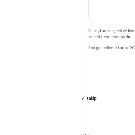
Bu sayfadaki içerik ve kod
tescilli ticari markasıdır.
Son güncelleme tarihi: 
X
X'te @AndroidDev'i takip
edin