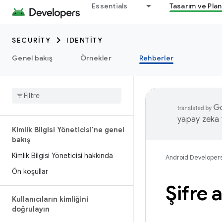
Essentials
Tasarım ve Pla
SECURITY
IDENTITY
Genel bakış
Örnekler
Rehberler
yapay zeka t
Kimlik Bilgisi Yöneticisi'ne genel
bakış
Kimlik Bilgisi Yöneticisi hakkında
Android Developer
Ön koşullar
Şifre 
Kullanıcıların kimliğini
doğrulayın