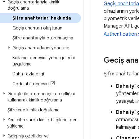
Geçiş anahtarlarıyla kimlik
Geçiş anahtarla
doğrulama
cihazlarının yer
Şifre anahtarları hakkında
biyometrik veril
Manager API, geç
Geçiş anahtarı oluşturun
Authentication 
Şifre anahtarıyla oturum açma
Geçiş anahtarlarını yönetme
Kullanıcı deneyimi yönergelerini
Geçiş anah
uygulama
Şifre anahtarlar
Daha fazla bilgi
Codelab'i deneyin
Daha iyi
yöntemleri
Google ile oturum açma özelliğini
kullanarak kimlik doğrulama
yaşayabilir
Şifrelerle kimlik doğrulama
Daha iyi 
atmaması iç
Yeni cihazlarda kimlik bilgilerini geri
yükleme
kalmayan e
Gelişmiş özellikler ve
Cihazlar 