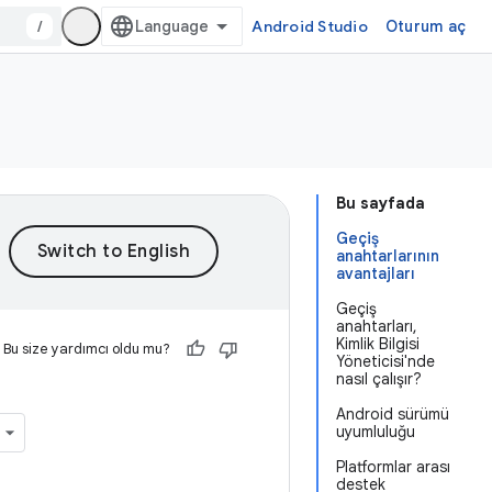
/
Android Studio
Oturum aç
Bu sayfada
Geçiş
anahtarlarının
avantajları
Geçiş
anahtarları,
Kimlik Bilgisi
Bu size yardımcı oldu mu?
Yöneticisi'nde
nasıl çalışır?
Android sürümü
uyumluluğu
Platformlar arası
destek