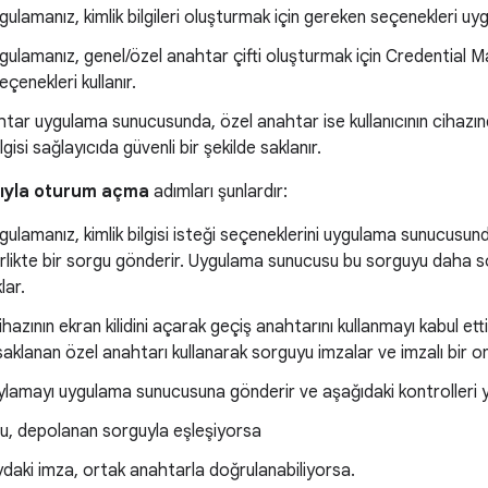
gulamanız, kimlik bilgileri oluşturmak için gereken seçenekleri u
gulamanız, genel/özel anahtar çifti oluşturmak için Credential
çenekleri kullanır.
tar uygulama sunucusunda, özel anahtar ise kullanıcının cihazın
ilgisi sağlayıcıda güvenli bir şekilde saklanır.
ıyla oturum açma
adımları şunlardır:
gulamanız, kimlik bilgisi isteği seçeneklerini uygulama sunucusu
birlikte bir sorgu gönderir. Uygulama sunucusu bu sorguyu daha so
lar.
cihazının ekran kilidini açarak geçiş anahtarını kullanmayı kabul etti
 saklanan özel anahtarı kullanarak sorguyu imzalar ve imzalı bir 
ylamayı uygulama sunucusuna gönderir ve aşağıdaki kontrolleri 
u, depolanan sorguyla eşleşiyorsa
daki imza, ortak anahtarla doğrulanabiliyorsa.