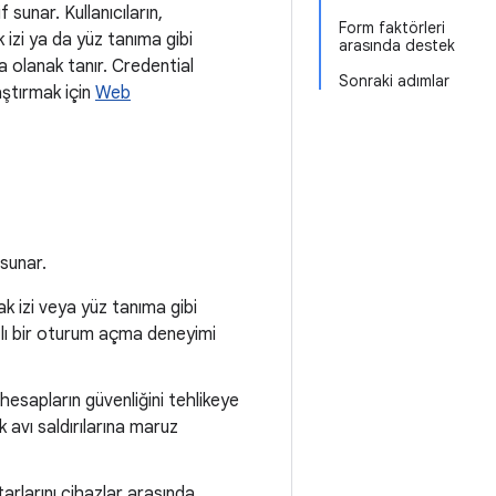
f sunar. Kullanıcıların,
Form faktörleri
 izi ya da yüz tanıma gibi
arasında destek
 olanak tanır. Credential
Sonraki adımlar
aştırmak için
Web
 sunar.
ak izi veya yüz tanıma gibi
zlı bir oturum açma deneyimi
n hesapların güvenliğini tehlikeye
k avı saldırılarına maruz
arlarını cihazlar arasında