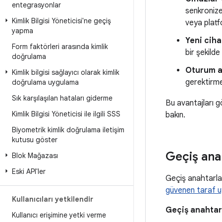
entegrasyonlar
senkronize
Kimlik Bilgisi Yöneticisi'ne geçiş
veya platf
yapma
Yeni cih
Form faktörleri arasında kimlik
bir şekild
doğrulama
Oturum a
Kimlik bilgisi sağlayıcı olarak kimlik
gerektirmez
doğrulama uygulama
Sık karşılaşılan hataları giderme
Bu avantajları g
Kimlik Bilgisi Yöneticisi ile ilgili SSS
bakın.
Biyometrik kimlik doğrulama iletişim
kutusu göster
Geçiş ana
Blok Mağazası
Eski API'ler
Geçiş anahtarla
güvenen taraf 
Kullanıcıları yetkilendir
Geçiş anahtar
Kullanıcı erişimine yetki verme