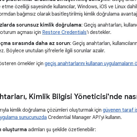
 etme özelliği sayesinde kullanıcılar, Windows, iOS ve Linux dahil
ormdan bağımsız olarak basitleştirilmiş kimlik doğrulama avantajı
azlarda sorunsuz kimlik doğrulama
: Geçiş anahtarları, kullan
e oturum açması için
Restore Credentials
'ı destekler.
çma sırasında daha az sorun
: Geçiş anahtarları, kullanıcıları
. Böylece unutulan şifrelerle ilgili sorunlar azalır.
österen örnekler için
geçiş anahtarlarını kullanan uygulamaların 
htarları
,
Kimlik Bilgisi Yöneticisi'nde nası
rıyla kimlik doğrulama çözümleri oluşturmak için
güvenen taraf 
uygulama sunucunuzda
Credential Manager API'yi kullanın.
ı oluşturma
adımları şu şekilde özetlenebilir: