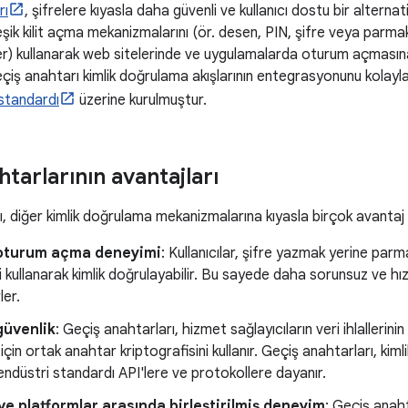
rı
, şifrelere kıyasla daha güvenli ve kullanıcı dostu bir alternati
leşik kilit açma mekanizmalarını (ör. desen, PIN, şifre veya parmak
er) kullanarak web sitelerinde ve uygulamalarda oturum açmasına
iş anahtarı kimlik doğrulama akışlarının entegrasyonunu kolayl
standardı
üzerine kurulmuştur.
tarlarının avantajları
ı, diğer kimlik doğrulama mekanizmalarına kıyasla birçok avantaj
 oturum açma deneyimi
: Kullanıcılar, şifre yazmak yerine parm
 kullanarak kimlik doğrulayabilir. Bu sayede daha sorunsuz ve hı
ler.
güvenlik
: Geçiş anahtarları, hizmet sağlayıcıların veri ihlallerini
in ortak anahtar kriptografisini kullanır. Geçiş anahtarları, kimli
ndüstri standardı API'lere ve protokollere dayanır.
ve platformlar arasında birleştirilmiş deneyim
: Geçiş anaht