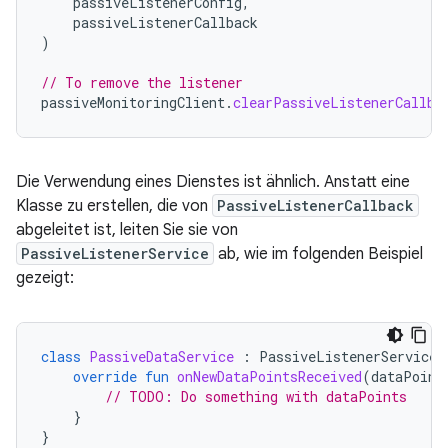
passiveListenerConfig
,
passiveListenerCallback
)
// To remove the listener
passiveMonitoringClient
.
clearPassiveListenerCallba
Die Verwendung eines Dienstes ist ähnlich. Anstatt eine
Klasse zu erstellen, die von
PassiveListenerCallback
abgeleitet ist, leiten Sie sie von
PassiveListenerService
ab, wie im folgenden Beispiel
gezeigt:
class
PassiveDataService
:
PassiveListenerService
(
override
fun
onNewDataPointsReceived
(
dataPoint
// TODO: Do something with dataPoints
}
}