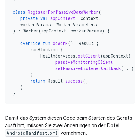
class
RegisterForPassiveDataWorker
(
private
val
appContext
:
Context
,
workerParams
:
WorkerParameters
)
:
Worker
(
appContext
,
workerParams
)
{
override
fun
doWork
():
Result
{
runBlocking
{
HealthServices
.
getClient
(
appContext
)
.
passiveMonitoringClient
.
setPassiveListenerCallback
(...)
}
return
Result
.
success
()
}
}
Damit das System diesen Code beim Starten des Geräts
ausführt, müssen Sie zwei Änderungen an der Datei
AndroidManifest.xml
vornehmen.