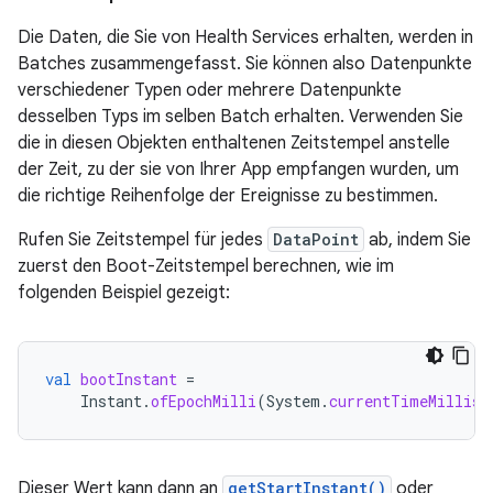
Die Daten, die Sie von Health Services erhalten, werden in
Batches zusammengefasst. Sie können also Datenpunkte
verschiedener Typen oder mehrere Datenpunkte
desselben Typs im selben Batch erhalten. Verwenden Sie
die in diesen Objekten enthaltenen Zeitstempel anstelle
der Zeit, zu der sie von Ihrer App empfangen wurden, um
die richtige Reihenfolge der Ereignisse zu bestimmen.
Rufen Sie Zeitstempel für jedes
DataPoint
ab, indem Sie
zuerst den Boot-Zeitstempel berechnen, wie im
folgenden Beispiel gezeigt:
val
bootInstant
=
Instant
.
ofEpochMilli
(
System
.
currentTimeMillis
(
Dieser Wert kann dann an
getStartInstant()
oder