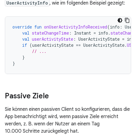
UserActivityInfo
, wie im folgenden Beispiel gezeigt:
override
fun
onUserActivityInfoReceived
(
info
:
User
val
stateChangeTime
:
Instant
=
info
.
stateChang
val
userActivityState
:
UserActivityState
=
inf
if
(
userActivityState
==
UserActivityState
.
USE
// ...
}
}
Passive Ziele
Sie können einen passiven Client so konfigurieren, dass die
App benachrichtigt wird, wenn passive Ziele erreicht
werden, z. B. wenn der Nutzer an einem Tag
10.000 Schritte zurückgelegt hat.