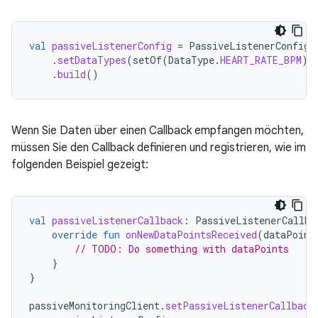
val
passiveListenerConfig
=
PassiveListenerConfig
.
.
setDataTypes
(
setOf
(
DataType
.
HEART_RATE_BPM
))
.
build
()
Wenn Sie Daten über einen Callback empfangen möchten,
müssen Sie den Callback definieren und registrieren, wie im
folgenden Beispiel gezeigt:
val
passiveListenerCallback
:
PassiveListenerCallba
override
fun
onNewDataPointsReceived
(
dataPoint
// TODO: Do something with dataPoints
}
}
passiveMonitoringClient
.
setPassiveListenerCallback