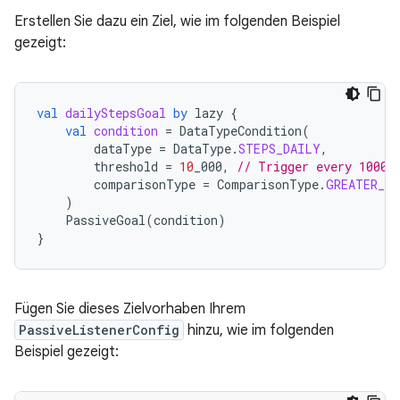
Erstellen Sie dazu ein Ziel, wie im folgenden Beispiel
gezeigt:
val
dailyStepsGoal
by
lazy
{
val
condition
=
DataTypeCondition
(
dataType
=
DataType
.
STEPS_DAILY
,
threshold
=
10
_000
,
// Trigger every 10000
comparisonType
=
ComparisonType
.
GREATER_TH
)
PassiveGoal
(
condition
)
}
Fügen Sie dieses Zielvorhaben Ihrem
PassiveListenerConfig
hinzu, wie im folgenden
Beispiel gezeigt: