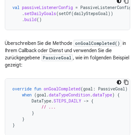
val
passiveListenerConfig
=
PassiveListenerConfig
.
.
setDailyGoals
(
setOf
(
dailyStepsGoal
))
.
build
()
Überschreiben Sie die Methode
onGoalCompleted()
in
Ihrem Callback oder Dienst und verwenden Sie die
zurückgegebene
PassiveGoal
, wie im folgenden Beispiel
gezeigt:
override
fun
onGoalCompleted
(
goal
:
PassiveGoal
)
{
when
(
goal
.
dataTypeCondition
.
dataType
)
{
DataType
.
STEPS_DAILY
-
>
{
// ...
}
}
}