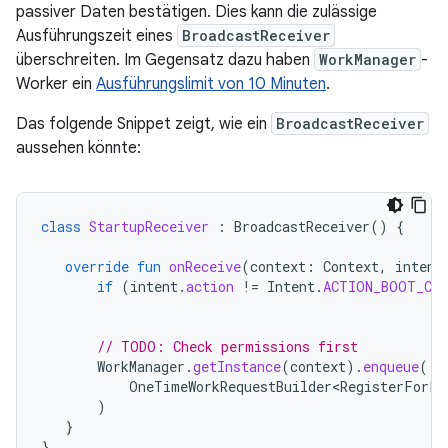
passiver Daten bestätigen. Dies kann die zulässige
Ausführungszeit eines
BroadcastReceiver
überschreiten. Im Gegensatz dazu haben
WorkManager
-
Worker ein
Ausführungslimit von 10 Minuten
.
Das folgende Snippet zeigt, wie ein
BroadcastReceiver
aussehen könnte:
class
StartupReceiver
:
BroadcastReceiver
()
{
override
fun
onReceive
(
context
:
Context
,
intent
if
(
intent
.
action
!=
Intent
.
ACTION_BOOT_CO
// TODO: Check permissions first
WorkManager
.
getInstance
(
context
).
enqueue
(
OneTimeWorkRequestBuilder<RegisterForPa
)
}
}