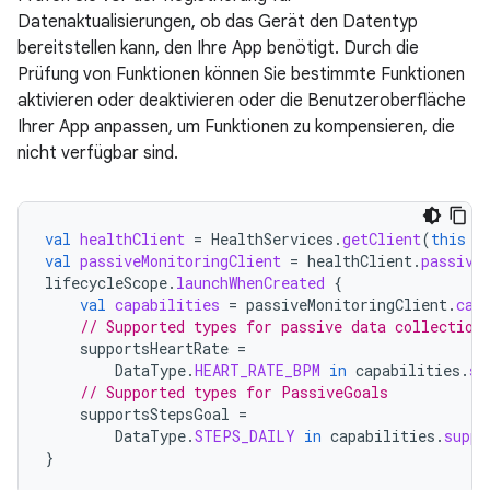
Datenaktualisierungen, ob das Gerät den Datentyp
bereitstellen kann, den Ihre App benötigt. Durch die
Prüfung von Funktionen können Sie bestimmte Funktionen
aktivieren oder deaktivieren oder die Benutzeroberfläche
Ihrer App anpassen, um Funktionen zu kompensieren, die
nicht verfügbar sind.
val
healthClient
=
HealthServices
.
getClient
(
this
/
val
passiveMonitoringClient
=
healthClient
.
passive
lifecycleScope
.
launchWhenCreated
{
val
capabilities
=
passiveMonitoringClient
.
cap
// Supported types for passive data collection
supportsHeartRate
=
DataType
.
HEART_RATE_BPM
in
capabilities
.
su
// Supported types for PassiveGoals
supportsStepsGoal
=
DataType
.
STEPS_DAILY
in
capabilities
.
suppo
}