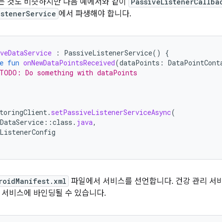
는 것도 비슷하지만 다음 예에서와 같이
PassiveListenerCallba
istenerService
에서 파생해야 합니다.
veDataService
:
PassiveListenerService
()
{
e
fun
onNewDataPointsReceived
(
dataPoints
:
DataPointCont
TODO: Do something with dataPoints
toringClient
.
setPassiveListenerServiceAsync
(
DataService
::
class
.
java
,
ListenerConfig
roidManifest.xml
파일에서 서비스를 선언합니다. 건강 관리 서비
 서비스에 바인딩될 수 있습니다.