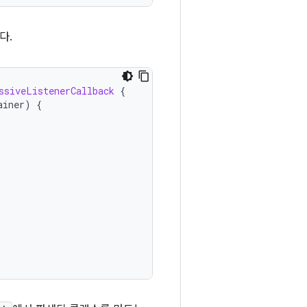
다.
ssiveListenerCallback
{
ainer
)
{