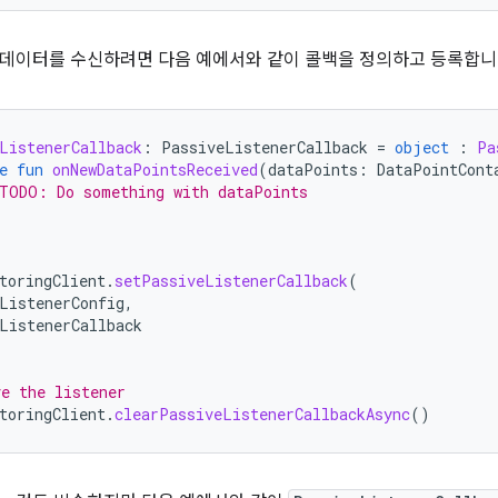
데이터를 수신하려면 다음 예에서와 같이 콜백을 정의하고 등록합니
ListenerCallback
:
PassiveListenerCallback
=
object
:
Pa
e
fun
onNewDataPointsReceived
(
dataPoints
:
DataPointCont
TODO: Do something with dataPoints
toringClient
.
setPassiveListenerCallback
(
ListenerConfig
,
ListenerCallback
e the listener
toringClient
.
clearPassiveListenerCallbackAsync
()