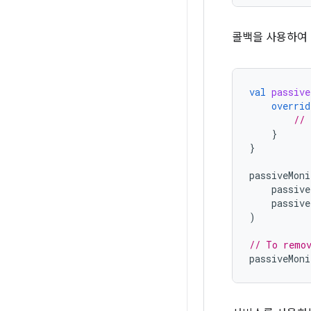
콜백을 사용하여 
val
passive
overrid
// 
}
}
passiveMoni
passive
passive
)
// To remov
passiveMoni