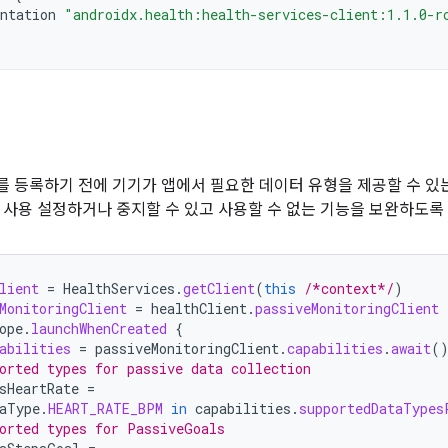
ntation
"androidx.health:health-services-client:1.1.0-r
 등록하기 전에 기기가 앱에서 필요한 데이터 유형을 제공할 수 있
 사용 설정하거나 중지할 수 있고 사용할 수 없는 기능을 보완하도록 앱
lient
=
HealthServices
.
getClient
(
this
/*context*/
)
MonitoringClient
=
healthClient
.
passiveMonitoringClient
ope
.
launchWhenCreated
{
abilities
=
passiveMonitoringClient
.
capabilities
.
await
(
orted types for passive data collection
sHeartRate
=
aType
.
HEART_RATE_BPM
in
capabilities
.
supportedDataTypes
orted types for PassiveGoals