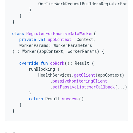
OneTimeWorkRequestBuilder<RegisterForPa
)
}
}
class
RegisterForPassiveDataWorker
(
private
val
appContext
:
Context
,
workerParams
:
WorkerParameters
)
:
Worker
(
appContext
,
workerParams
)
{
override
fun
doWork
():
Result
{
runBlocking
{
HealthServices
.
getClient
(
appContext
)
.
passiveMonitoringClient
.
setPassiveListenerCallback
(...)
}
return
Result
.
success
()
}
}