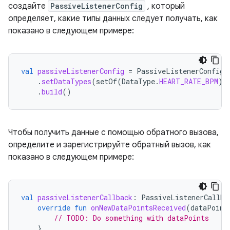
создайте
PassiveListenerConfig
, который
определяет, какие типы данных следует получать, как
показано в следующем примере:
val
passiveListenerConfig
=
PassiveListenerConfig
.
.
setDataTypes
(
setOf
(
DataType
.
HEART_RATE_BPM
))
.
build
()
Чтобы получить данные с помощью обратного вызова,
определите и зарегистрируйте обратный вызов, как
показано в следующем примере:
val
passiveListenerCallback
:
PassiveListenerCallba
override
fun
onNewDataPointsReceived
(
dataPoint
// TODO: Do something with dataPoints
}