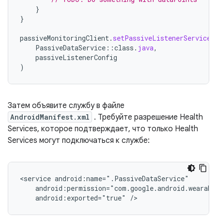
}
}
passiveMonitoringClient
.
setPassiveListenerServiceA
PassiveDataService
::
class
.
java
,
passiveListenerConfig
)
Затем объявите службу в файле
AndroidManifest.xml
. Требуйте разрешение Health
Services, которое подтверждает, что только Health
Services могут подключаться к службе:
<service
android:exported="true"