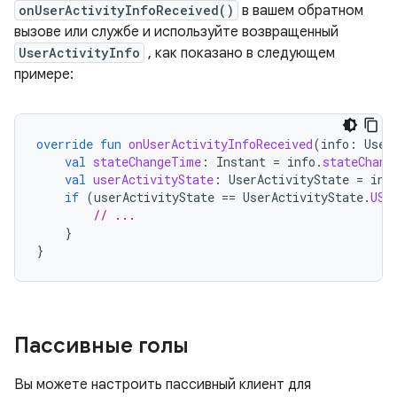
onUserActivityInfoReceived()
в вашем обратном
вызове или службе и используйте возвращенный
UserActivityInfo
, как показано в следующем
примере:
override
fun
onUserActivityInfoReceived
(
info
:
User
val
stateChangeTime
:
Instant
=
info
.
stateChang
val
userActivityState
:
UserActivityState
=
inf
if
(
userActivityState
==
UserActivityState
.
USE
// ...
}
}
Пассивные голы
Вы можете настроить пассивный клиент для