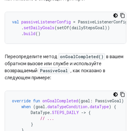
val
passiveListenerConfig
=
PassiveListenerConfig
.
.
setDailyGoals
(
setOf
(
dailyStepsGoal
))
.
build
()
Переопределите метод
onGoalCompleted()
в вашем
обратном вызове или службе и используйте
возвращаемый
PassiveGoal
, как показано в
следующем примере:
override
fun
onGoalCompleted
(
goal
:
PassiveGoal
)
{
when
(
goal
.
dataTypeCondition
.
dataType
)
{
DataType
.
STEPS_DAILY
-
>
{
// ...
}
}