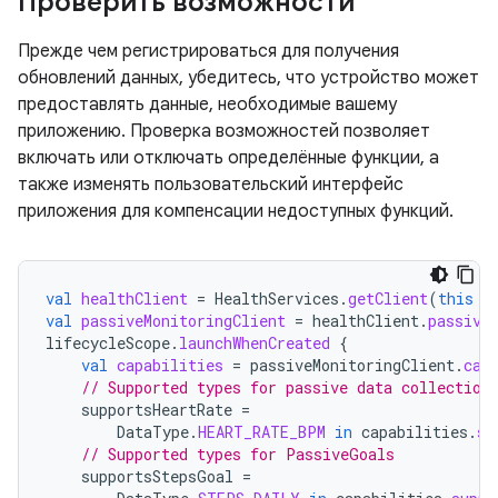
Проверить возможности
Прежде чем регистрироваться для получения
обновлений данных, убедитесь, что устройство может
предоставлять данные, необходимые вашему
приложению. Проверка возможностей позволяет
включать или отключать определённые функции, а
также изменять пользовательский интерфейс
приложения для компенсации недоступных функций.
val
healthClient
=
HealthServices
.
getClient
(
this
/
val
passiveMonitoringClient
=
healthClient
.
passive
lifecycleScope
.
launchWhenCreated
{
val
capabilities
=
passiveMonitoringClient
.
cap
// Supported types for passive data collection
supportsHeartRate
=
DataType
.
HEART_RATE_BPM
in
capabilities
.
su
// Supported types for PassiveGoals
supportsStepsGoal
=