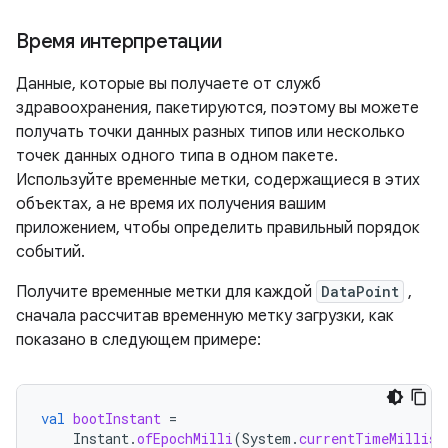
Время интерпретации
Данные, которые вы получаете от служб
здравоохранения, пакетируются, поэтому вы можете
получать точки данных разных типов или несколько
точек данных одного типа в одном пакете.
Используйте временные метки, содержащиеся в этих
объектах, а не время их получения вашим
приложением, чтобы определить правильный порядок
событий.
Получите временные метки для каждой
DataPoint
,
сначала рассчитав временную метку загрузки, как
показано в следующем примере:
val
bootInstant
=
Instant
.
ofEpochMilli
(
System
.
currentTimeMillis
(