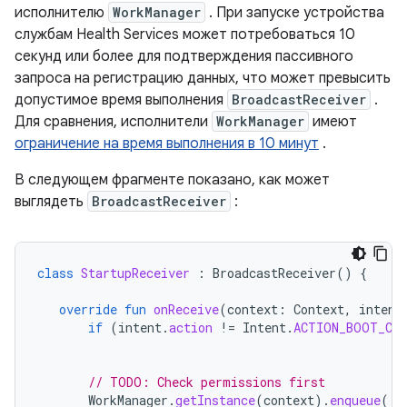
исполнителю
WorkManager
. При запуске устройства
службам Health Services может потребоваться 10
секунд или более для подтверждения пассивного
запроса на регистрацию данных, что может превысить
допустимое время выполнения
BroadcastReceiver
.
Для сравнения, исполнители
WorkManager
имеют
ограничение на время выполнения в 10 минут
.
В следующем фрагменте показано, как может
выглядеть
BroadcastReceiver
:
class
StartupReceiver
:
BroadcastReceiver
()
{
override
fun
onReceive
(
context
:
Context
,
intent
if
(
intent
.
action
!=
Intent
.
ACTION_BOOT_CO
// TODO: Check permissions first
WorkManager
.
getInstance
(
context
).
enqueue
(