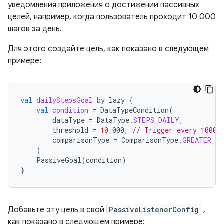
уведомления приложения о достижении пассивных
целей, например, когда пользователь проходит 10 000
шагов за день.
Для этого создайте цель, как показано в следующем
примере:
val
dailyStepsGoal
by
lazy
{
val
condition
=
DataTypeCondition
(
dataType
=
DataType
.
STEPS_DAILY
,
threshold
=
10
_000
,
// Trigger every 10000
comparisonType
=
ComparisonType
.
GREATER_TH
)
PassiveGoal
(
condition
)
}
Добавьте эту цель в свой
PassiveListenerConfig
,
как показано в следующем примере: