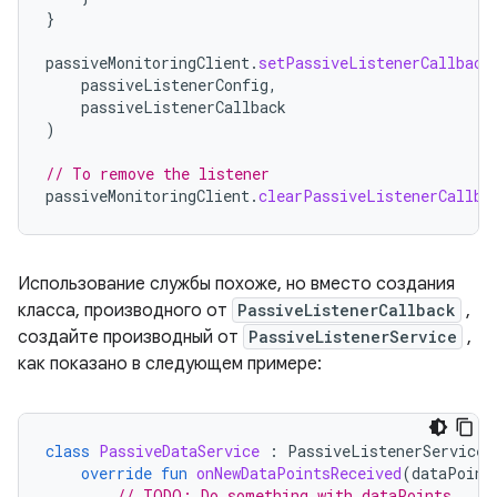
}
passiveMonitoringClient
.
setPassiveListenerCallback
passiveListenerConfig
,
passiveListenerCallback
)
// To remove the listener
passiveMonitoringClient
.
clearPassiveListenerCallba
Использование службы похоже, но вместо создания
класса, производного от
PassiveListenerCallback
,
создайте производный от
PassiveListenerService
,
как показано в следующем примере:
class
PassiveDataService
:
PassiveListenerService
(
override
fun
onNewDataPointsReceived
(
dataPoint
// TODO: Do something with dataPoints