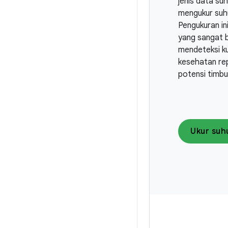
jenis data suh
mengukur suhu
Pengukuran ini
yang sangat 
mendeteksi kua
kesehatan rep
potensi timbu
Ukur suhu