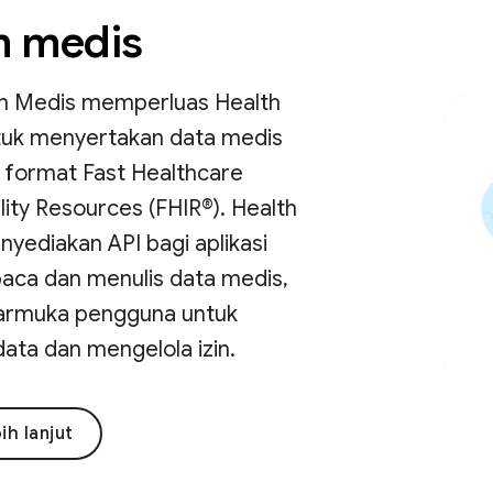
 medis
an Medis memperluas Health
uk menyertakan data medis
 format Fast Healthcare
lity Resources (FHIR®). Health
yediakan API bagi aplikasi
ca dan menulis data medis,
armuka pengguna untuk
data dan mengelola izin.
bih lanjut