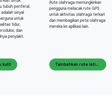
u kulit untuk
Rute olahraga memungkinkan
 tubuh periferal.
pengguna melacak rute GPS
 adalah sinyal
untuk aktivitas olahraga terkait
berguna untuk
dan membagikan peta olahraga
litas tidur,
mereka ke aplikasi lain.
roduksi, dan
lnya penyakit.
 kulit
Tambahkan rute latihan