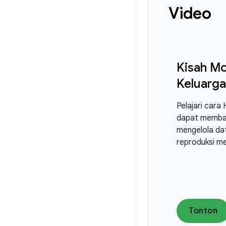
Video
Kisah Mo
Keluarga
Pelajari cara
dapat memba
mengelola da
reproduksi m
Tonton