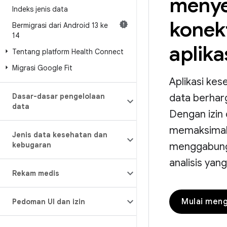
menye
Indeks jenis data
konekt
Bermigrasi dari Android 13 ke
14
aplika
Tentang platform Health Connect
Migrasi Google Fit
Aplikasi ke
Dasar-dasar pengelolaan
data berhar
data
Dengan izin
memaksimalk
Jenis data kesehatan dan
kebugaran
menggabung
analisis yang
Rekam medis
Mulai men
Pedoman UI dan izin