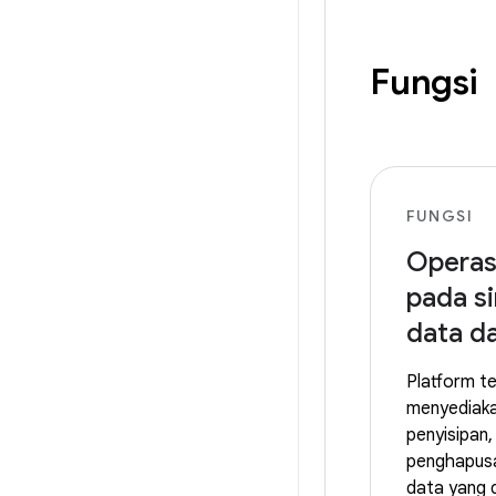
Fungsi
FUNGSI
Operas
pada si
data d
Platform t
menyediaka
penyisipan
penghapusa
data yang 