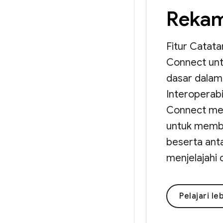
Rekam
Fitur Catat
Connect unt
dasar dalam
Interoperabi
Connect men
untuk memba
beserta ant
menjelajahi 
Pelajari le