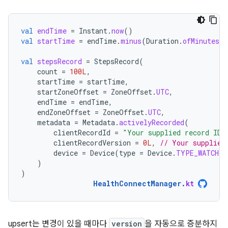
val
endTime
=
Instant
.
now
()
val
startTime
=
endTime
.
minus
(
Duration
.
ofMinutes
(
1
val
stepsRecord
=
StepsRecord
(
count
=
100L
,
startTime
=
startTime
,
startZoneOffset
=
ZoneOffset
.
UTC
,
endTime
=
endTime
,
endZoneOffset
=
ZoneOffset
.
UTC
,
metadata
=
Metadata
.
activelyRecorded
(
clientRecordId
=
"Your supplied record ID"
clientRecordVersion
=
0L
,
// Your supplied
device
=
Device
(
type
=
Device
.
TYPE_WATCH
)
)
)
HealthConnectManager
.
kt
upsert는 변경이 있을 때마다
version
을 자동으로 증분하지