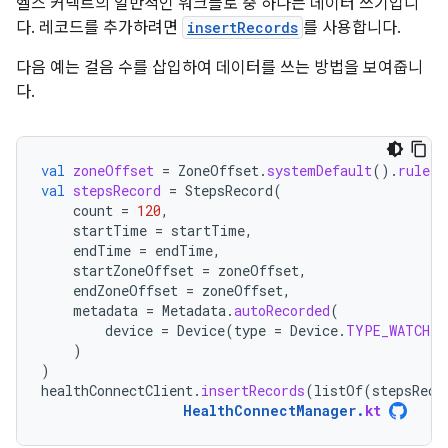
헬스 커넥트의 일반적인 워크플로 중 하나는 데이터 쓰기입니
다. 레코드를 추가하려면
insertRecords
를 사용합니다.
다음 예는 걸음 수를 삽입하여 데이터를 쓰는 방법을 보여줍니
다.
val
zoneOffset
=
ZoneOffset
.
systemDefault
().
rules
.
val
stepsRecord
=
StepsRecord
(
count
=
120
,
startTime
=
startTime
,
endTime
=
endTime
,
startZoneOffset
=
zoneOffset
,
endZoneOffset
=
zoneOffset
,
metadata
=
Metadata
.
autoRecorded
(
device
=
Device
(
type
=
Device
.
TYPE_WATCH
)
)
)
healthConnectClient
.
insertRecords
(
listOf
(
stepsReco
HealthConnectManager
.
kt