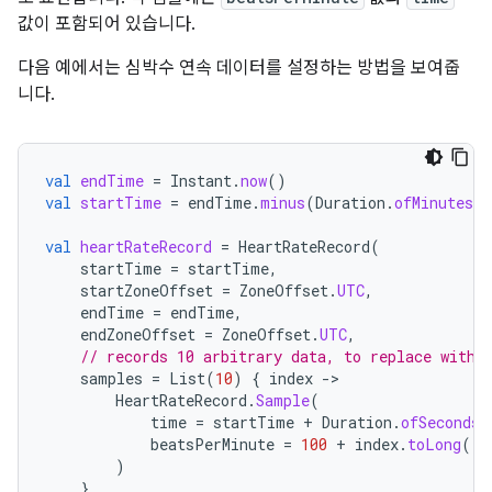
값이 포함되어 있습니다.
다음 예에서는 심박수 연속 데이터를 설정하는 방법을 보여줍
니다.
val
endTime
=
Instant
.
now
()
val
startTime
=
endTime
.
minus
(
Duration
.
ofMinutes
(
5
val
heartRateRecord
=
HeartRateRecord
(
startTime
=
startTime
,
startZoneOffset
=
ZoneOffset
.
UTC
,
endTime
=
endTime
,
endZoneOffset
=
ZoneOffset
.
UTC
,
// records 10 arbitrary data, to replace with 
samples
=
List
(
10
)
{
index
-
HeartRateRecord
.
Sample
(
time
=
startTime
+
Duration
.
ofSeconds
(
beatsPerMinute
=
100
+
index
.
toLong
(),
)
},