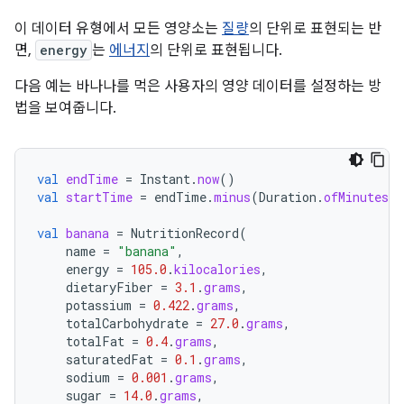
이 데이터 유형에서 모든 영양소는
질량
의 단위로 표현되는 반
면,
energy
는
에너지
의 단위로 표현됩니다.
다음 예는 바나나를 먹은 사용자의 영양 데이터를 설정하는 방
법을 보여줍니다.
val
endTime
=
Instant
.
now
()
val
startTime
=
endTime
.
minus
(
Duration
.
ofMinutes
(
1
val
banana
=
NutritionRecord
(
name
=
"banana"
,
energy
=
105.0
.
kilocalories
,
dietaryFiber
=
3.1
.
grams
,
potassium
=
0.422
.
grams
,
totalCarbohydrate
=
27.0
.
grams
,
totalFat
=
0.4
.
grams
,
saturatedFat
=
0.1
.
grams
,
sodium
=
0.001
.
grams
,
sugar
=
14.0
.
grams
,