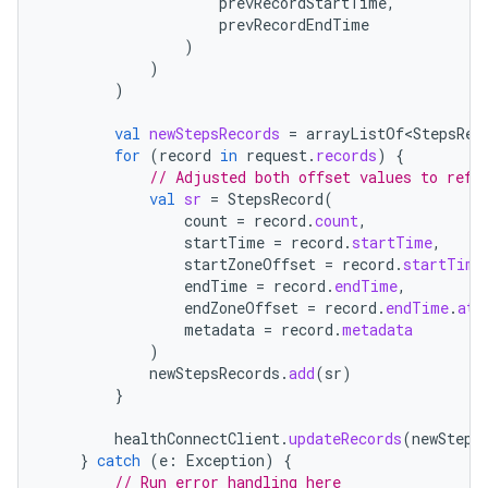
prevRecordStartTime
,
prevRecordEndTime
)
)
)
val
newStepsRecords
=
arrayListOf<StepsRec
for
(
record
in
request
.
records
)
{
// Adjusted both offset values to refl
val
sr
=
StepsRecord
(
count
=
record
.
count
,
startTime
=
record
.
startTime
,
startZoneOffset
=
record
.
startTime
endTime
=
record
.
endTime
,
endZoneOffset
=
record
.
endTime
.
atZ
metadata
=
record
.
metadata
)
newStepsRecords
.
add
(
sr
)
}
healthConnectClient
.
updateRecords
(
newSteps
}
catch
(
e
:
Exception
)
{
// Run error handling here