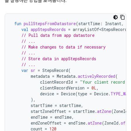
를 실행하는 방법을 보여줍니다.
fun
pullStepsFromDatastore
(
startTime
:
Instant
,
en
val
appStepsRecords
=
arrayListOf<StepsRecord>
// Pull data from app datastore
// ...
// Make changes to data if necessary
// ...
// Store data in appStepsRecords
// ...
var
sr
=
StepsRecord
(
metadata
=
Metadata
.
activelyRecorded
(
clientRecordId
=
"Your client record I
clientRecordVersion
=
0L
,
device
=
Device
(
type
=
Device
.
TYPE_WAT
),
startTime
=
startTime
,
startZoneOffset
=
startTime
.
atZone
(
ZoneId
.
endTime
=
endTime
,
endZoneOffset
=
endTime
.
atZone
(
ZoneId
.
of
(
"
count
=
120