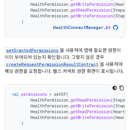
HealthPermission
.
getWritePermission
(
HeartR
HealthPermission
.
getReadPermission
(
StepsRe
HealthPermission
.
getWritePermission
(
StepsR
)
HealthConnectManager
.
kt
getGrantedPermissions
을 사용하여 앱에 필요한 권한이
이미 부여되어 있는지 확인합니다. 그렇지 않은 경우
createRequestPermissionResultContract
을 사용하여
해당 권한을 요청합니다. 헬스 커넥트 권한 화면이 표시됩니다.
val
permissions
=
setOf
(
HealthPermission
.
getReadPermission
(
StepsRe
HealthPermission
.
getWritePermission
(
StepsR
HealthPermission
.
getReadPermission
(
HeartRa
HealthPermission
.
getWritePermission
(
HeartR
)