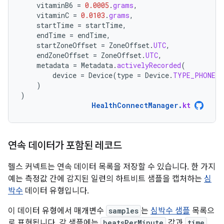
vitaminB6
=
0.0005
.
grams
,
vitaminC
=
0.0103
.
grams
,
startTime
=
startTime
,
endTime
=
endTime
,
startZoneOffset
=
ZoneOffset
.
UTC
,
endZoneOffset
=
ZoneOffset
.
UTC
,
metadata
=
Metadata
.
activelyRecorded
(
device
=
Device
(
type
=
Device
.
TYPE_PHONE
)
)
)
HealthConnectManager
.
kt
연속 데이터가 포함된 레코드
헬스 커넥트는 연속 데이터 목록을 저장할 수 있습니다. 한 가지
예는 측정값 간에 감지된 일련의 하트비트 샘플을 캡처하는
심
박수
데이터 유형입니다.
이 데이터 유형에서 매개변수
samples
는
심박수 샘플
목록으
로 표현됩니다. 각 샘플에는
beatsPerMinute
값과
time