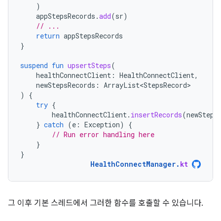
)
appStepsRecords
.
add
(
sr
)
// ...
return
appStepsRecords
}
suspend
fun
upsertSteps
(
healthConnectClient
:
HealthConnectClient
,
newStepsRecords
:
ArrayList<StepsRecord>
)
{
try
{
healthConnectClient
.
insertRecords
(
newSteps
}
catch
(
e
:
Exception
)
{
// Run error handling here
}
}
HealthConnectManager
.
kt
그 이후 기본 스레드에서 그러한 함수를 호출할 수 있습니다.