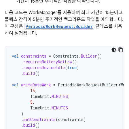
기간이 15분인 주기적인 작업을 예약합니다.
다음 코드는 WorkManager를 사용하여 최대 기간이 15분이고
플렉스 간격이 5분인 주기적인 백그라운드 작업을 예약합니다.
이 구성은
PeriodicWorkRequest.Builder
클래스를 사용
하여 설정됩니다.
val
constraints
=
Constraints
.
Builder
()
.
requiresBatteryNotLow
()
.
requiresDeviceIdle
(
true
)
.
build
()
val
writeDataWork
=
PeriodicWorkRequestBuilder<Wri
15
,
TimeUnit
.
MINUTES
,
5
,
TimeUnit
.
MINUTES
)
.
setConstraints
(
constraints
)
.
build
()