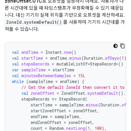
zoneOffset.UTC
로 오프셋을 설정하지 마세요. 사용자가 다
른 시간대에 있을 때 타임스탬프가 부정확해질 수 있기 때문입
니다. 대신 기기의 실제 위치를 기반으로 오프셋을 계산하세요.
ZoneId.systemDefault()
를 사용하여 기기의 시간대를 가
져올 수 있습니다.
val
endTime
=
Instant
.
now
()
val
startTime
=
endTime
.
minus
(
Duration
.
ofDays
(
1
))
val
stepsRecords
=
mutableListOf<StepsRecord>
()
var
sampleTime
=
startTime
val
minutesBetweenSamples
=
15L
while
(
sampleTime
 < 
endTime
)
{
// Get the default ZoneId then convert it to a
val
zoneOffset
=
ZoneOffset
.
systemDefault
().
ru
stepsRecords
+=
StepsRecord
(
startTime
=
sampleTime
.
minus
(
Duration
.
ofMi
startZoneOffset
=
zoneOffset
,
endTime
=
sampleTime
,
endZoneOffset
=
zoneOffset
,
count
=
Random
.
nextLong
(
1
,
100
),