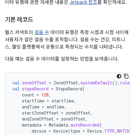
이터 유형에 관한 자세한 내용은
Jetpack 참조
를 확인하세요.
기본 레코드
헬스 커넥트의
걸음 수
데이터 유형은 측정 시점과 시점 사이에
사용자가 걸은 걸음 수를 포착합니다. 걸음 수는 건강, 피트니
스, 웰빙 플랫폼에서 공통으로 측정되는 수치를 나타냅니다.
다음 예는 걸음 수 데이터를 설정하는 방법을 보여줍니다.
val
zoneOffset
=
ZoneOffset
.
systemDefault
().
rules
.
val
stepsRecord
=
StepsRecord
(
count
=
120
,
startTime
=
startTime
,
endTime
=
endTime
,
startZoneOffset
=
zoneOffset
,
endZoneOffset
=
zoneOffset
,
metadata
=
Metadata
.
autoRecorded
(
device
=
Device
(
type
=
Device
.
TYPE_WATCH
)