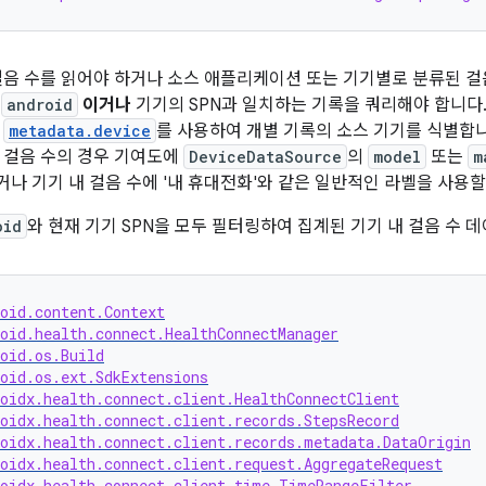
걸음 수를 읽어야 하거나 소스 애플리케이션 또는 기기별로 분류된 걸
이
android
이거나
기기의 SPN과 일치하는 기록을 쿼리해야 합니다.
우
metadata.device
를 사용하여 개별 기록의 소스 기기를 식별합니
 걸음 수의 경우 기여도에
DeviceDataSource
의
model
또는
m
나 기기 내 걸음 수에 '내 휴대전화'와 같은 일반적인 라벨을 사용할
oid
와 현재 기기 SPN을 모두 필터링하여 집계된 기기 내 걸음 수 
oid.content.Context
oid.health.connect.HealthConnectManager
oid.os.Build
oid.os.ext.SdkExtensions
oidx.health.connect.client.HealthConnectClient
oidx.health.connect.client.records.StepsRecord
roidx.health.connect.client.records.metadata.DataOrigin
oidx.health.connect.client.request.AggregateRequest
roidx.health.connect.client.time.TimeRangeFilter