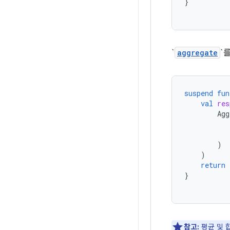
}
`
aggregate
`
suspend
fun
val
res
Agg
)
)
return
}
참고:
평균 및 