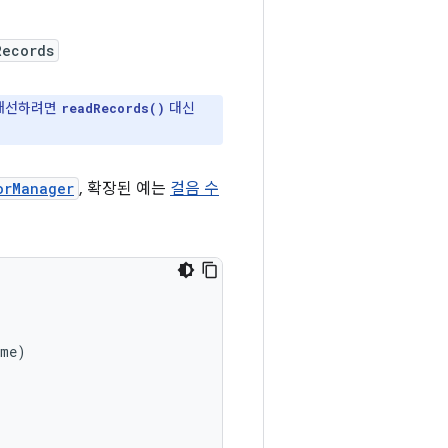
Records
 개선하려면
대신
readRecords()
orManager
, 확장된 예는
걸음 수
ime
)