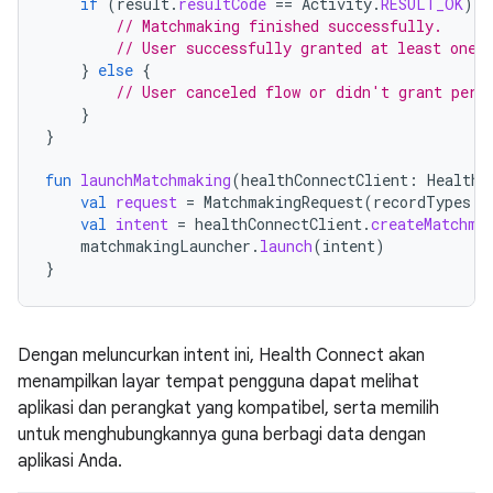
if
(
result
.
resultCode
==
Activity
.
RESULT_OK
)
{
// Matchmaking finished successfully.
// User successfully granted at least one 
}
else
{
// User canceled flow or didn't grant perm
}
}
fun
launchMatchmaking
(
healthConnectClient
:
HealthC
val
request
=
MatchmakingRequest
(
recordTypes
=
val
intent
=
healthConnectClient
.
createMatchma
matchmakingLauncher
.
launch
(
intent
)
}
Dengan meluncurkan intent ini, Health Connect akan
menampilkan layar tempat pengguna dapat melihat
aplikasi dan perangkat yang kompatibel, serta memilih
untuk menghubungkannya guna berbagi data dengan
aplikasi Anda.