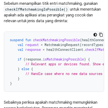
Sebelum menampilkan titik entri matchmaking, gunakan
checkIfMatchmakingIsPossible()
untuk menentukan
apakah ada aplikasi atau perangkat yang cocok dan
relevan untuk jenis data yang diminta:
suspend
fun
checkMatchmakingPossible
(
healthConnect
val
request
=
MatchmakingRequest
(
recordTypes
=
val
response
=
healthConnectClient
.
checkIfMatc
if
(
response
.
isMatchmakingPossible
)
{
// Relevant apps or devices found. Show en
}
else
{
// Handle case where no new data sources a
}
}
Sebaiknya periksa apakah matchmaking memungkinkan