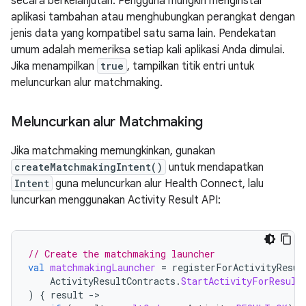
secara berkelanjutan. Pengguna mungkin menginstal
aplikasi tambahan atau menghubungkan perangkat dengan
jenis data yang kompatibel satu sama lain. Pendekatan
umum adalah memeriksa setiap kali aplikasi Anda dimulai.
Jika menampilkan
true
, tampilkan titik entri untuk
meluncurkan alur matchmaking.
Meluncurkan alur Matchmaking
Jika matchmaking memungkinkan, gunakan
createMatchmakingIntent()
untuk mendapatkan
Intent
guna meluncurkan alur Health Connect, lalu
luncurkan menggunakan Activity Result API:
// Create the matchmaking launcher
val
matchmakingLauncher
=
registerForActivityResul
ActivityResultContracts
.
StartActivityForResult
)
{
result
-