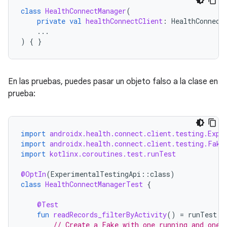
class
HealthConnectManager
(
private
val
healthConnectClient
:
HealthConnect
...
)
{
}
En las pruebas, puedes pasar un objeto falso a la clase en
prueba:
import
androidx.health.connect.client.testing.Expe
import
androidx.health.connect.client.testing.Fake
import
kotlinx.coroutines.test.runTest
@OptIn
(
ExperimentalTestingApi
::
class
)
class
HealthConnectManagerTest
{
@Test
fun
readRecords_filterByActivity
()
=
runTest
{
// Create a Fake with one running and one 