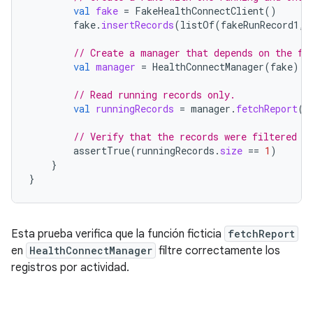
val
fake
=
FakeHealthConnectClient
()
fake
.
insertRecords
(
listOf
(
fakeRunRecord1
,
// Create a manager that depends on the fa
val
manager
=
HealthConnectManager
(
fake
)
// Read running records only.
val
runningRecords
=
manager
.
fetchReport
(
a
// Verify that the records were filtered c
assertTrue
(
runningRecords
.
size
==
1
)
}
}
Esta prueba verifica que la función ficticia
fetchReport
en
HealthConnectManager
filtre correctamente los
registros por actividad.