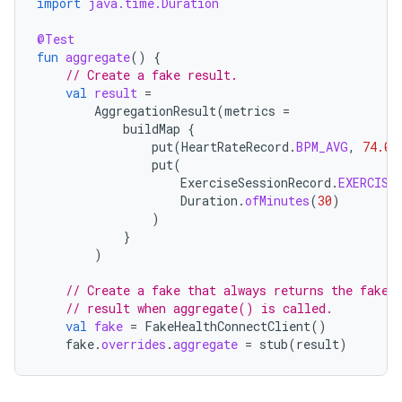
import
java.time.Duration
@Test
fun
aggregate
()
{
// Create a fake result.
val
result
=
AggregationResult
(
metrics
=
buildMap
{
put
(
HeartRateRecord
.
BPM_AVG
,
74.0
)
put
(
ExerciseSessionRecord
.
EXERCISE
Duration
.
ofMinutes
(
30
)
)
}
)
// Create a fake that always returns the fake
// result when aggregate() is called.
val
fake
=
FakeHealthConnectClient
()
fake
.
overrides
.
aggregate
=
stub
(
result
)