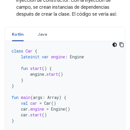
inyección de constructor. Con la inyección de
campo, se crean instancias de dependencias
después de crear la clase. El código se vería así:
Kotlin
Java
class
Car
{
lateinit
var
engine
:
Engine
fun
start
()
{
engine
.
start
()
}
}
fun
main
(
args
:
Array
)
{
val
car
=
Car
()
car
.
engine
=
Engine
()
car
.
start
()
}