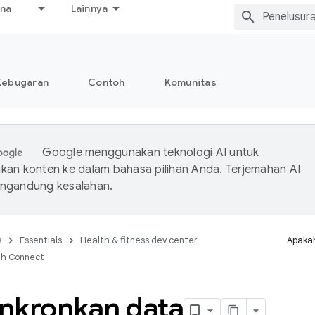
ana
Lainnya
Kebugaran
Contoh
Komunitas
Google menggunakan teknologi AI untuk
an konten ke dalam bahasa pilihan Anda. Terjemahan AI
ngandung kesalahan.
s
Essentials
Health & fitness dev center
Apakah
th Connect
nkronkan data