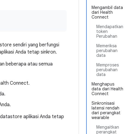
Mengambil data
dari Health
Connect
Mendapatkan
token
Perubahan
store sendiri yang berfungsi
Memeriksa
perubahan
likasi Anda tetap sinkron.
data
tkan beberapa atau semua
Memproses
perubahan
data
ealth Connect.
Menghapus
data dari Health
da.
Connect
Sinkronisasi
Anda.
latensi rendah
dari perangkat
datastore aplikasi Anda tetap
wearable
Mengaitkan
perangkat