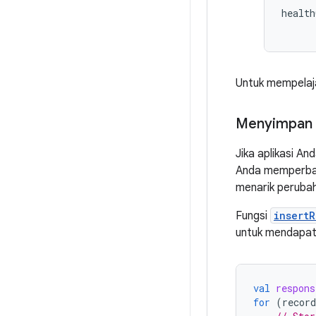
health
Untuk mempelaja
Menyimpan 
Jika aplikasi A
Anda memperba
menarik perubah
Fungsi
insertR
untuk mendapat
val
respons
for
(
record