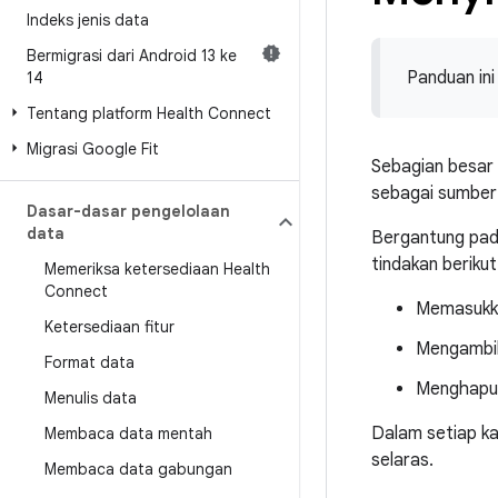
Indeks jenis data
Bermigrasi dari Android 13 ke
Panduan in
14
Tentang platform Health Connect
Migrasi Google Fit
Sebagian besar 
sebagai sumber 
Dasar-dasar pengelolaan
data
Bergantung pada
tindakan berikut
Memeriksa ketersediaan Health
Connect
Memasukkan
Ketersediaan fitur
Mengambil
Format data
Menghapus
Menulis data
Dalam setiap ka
Membaca data mentah
selaras.
Membaca data gabungan