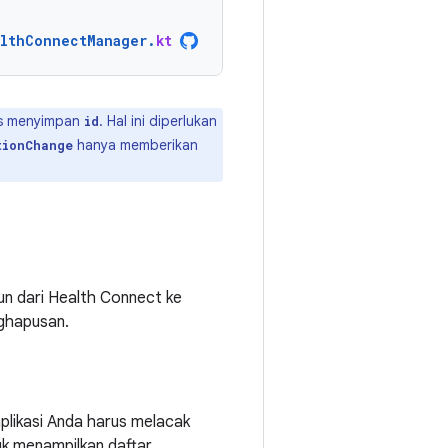
lthConnectManager
.
kt
us menyimpan
. Hal ini diperlukan
id
hanya memberikan
tionChange
un dari Health Connect ke
ghapusan.
plikasi Anda harus melacak
k menampilkan daftar