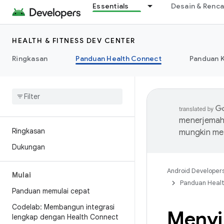
Essentials
Desain & Renc
HEALTH & FITNESS DEV CENTER
Ringkasan
Panduan Health Connect
Panduan 
menerjemahk
Ringkasan
mungkin me
Dukungan
Android Developer
Mulai
Panduan Heal
Panduan memulai cepat
Codelab: Membangun integrasi
Menyi
lengkap dengan Health Connect