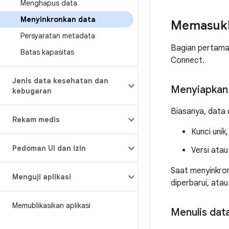
Menghapus data
Menyinkronkan data
Memasukk
Persyaratan metadata
Bagian pertama 
Batas kapasitas
Connect.
Jenis data kesehatan dan
Menyiapkan
kebugaran
Biasanya, data d
Rekam medis
Kunci unik
Pedoman UI dan izin
Versi atau
Saat menyinkron
Menguji aplikasi
diperbarui, atau
Memublikasikan aplikasi
Menulis dat