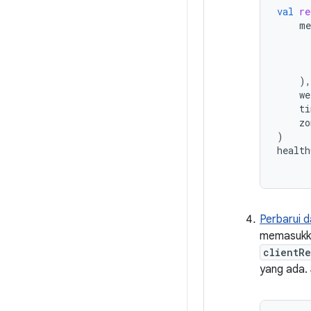
val
re
me
),
we
ti
zo
)
health
Perbarui 
memasukka
clientR
yang ada. 