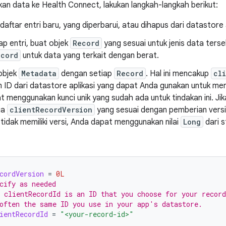
n data ke Health Connect, lakukan langkah-langkah berikut:
aftar entri baru, yang diperbarui, atau dihapus dari datastore 
ap entri, buat objek
Record
yang sesuai untuk jenis data terse
ecord
untuk data yang terkait dengan berat.
objek
Metadata
dengan setiap
Record
. Hal ini mencakup
cl
ID dari datastore aplikasi yang dapat Anda gunakan untuk meng
 menggunakan kunci unik yang sudah ada untuk tindakan ini. Jika
ga
clientRecordVersion
yang sesuai dengan pemberian versi
 tidak memiliki versi, Anda dapat menggunakan nilai
Long
dari s
cordVersion
=
0L
cify as needed
 clientRecordId is an ID that you choose for your recor
often the same ID you use in your app's datastore.
ientRecordId
=
"<your-record-id>"