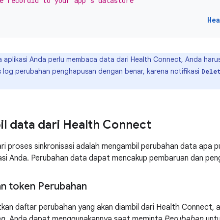
e recordId to your app's datastore
Hea
a aplikasi Anda perlu membaca data dari Health Connect, Anda har
 log perubahan penghapusan dengan benar, karena notifikasi
Dele
 data dari Health Connect
ri proses sinkronisasi adalah mengambil perubahan data apa p
kasi Anda. Perubahan data dapat mencakup pembaruan dan pen
n token Perubahan
an daftar perubahan yang akan diambil dari Health Connect, a
an
. Anda dapat menggunakannya saat meminta
Perubahan
untu