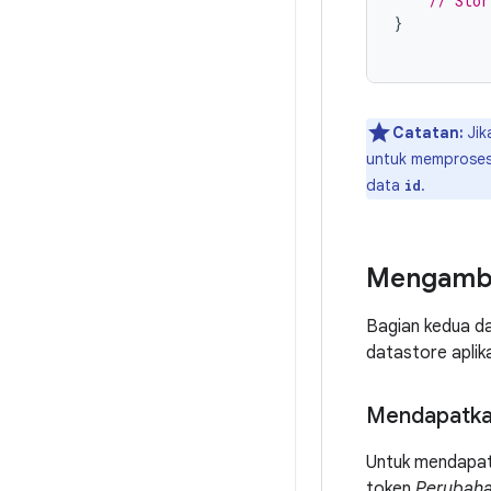
// Stor
}
Catatan:
Jik
untuk memproses
data
.
id
Mengambil
Bagian kedua da
datastore apli
Mendapatka
Untuk mendapatk
token
Perubah