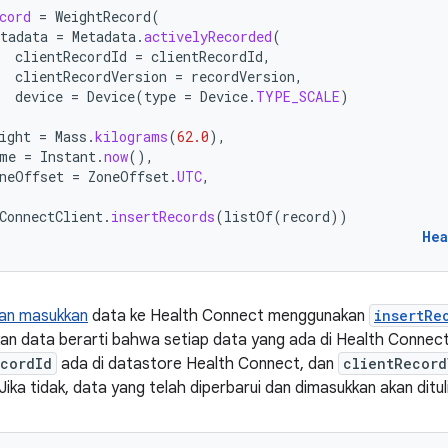
cord
=
WeightRecord
(
tadata
=
Metadata
.
activelyRecorded
(
clientRecordId
=
clientRecordId
,
clientRecordVersion
=
recordVersion
,
device
=
Device
(
type
=
Device
.
TYPE_SCALE
)
ight
=
Mass
.
kilograms
(
62.0
),
me
=
Instant
.
now
(),
neOffset
=
ZoneOffset
.
UTC
,
ConnectClient
.
insertRecords
(
listOf
(
record
))
Hea
dan masukkan
data ke Health Connect menggunakan
insertRe
n data berarti bahwa setiap data yang ada di Health Connect 
ecordId
ada di datastore Health Connect, dan
clientRecord
Jika tidak, data yang telah diperbarui dan dimasukkan akan ditul