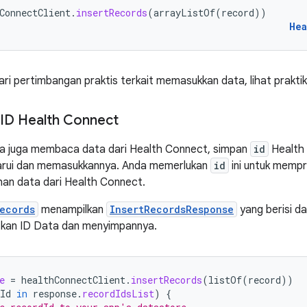
ConnectClient
.
insertRecords
(
arrayListOf
(
record
))
Hea
ri pertimbangan praktis terkait memasukkan data, lihat praktik
ID Health Connect
nda juga membaca data dari Health Connect, simpan
id
Health 
rui dan memasukkannya. Anda memerlukan
id
ini untuk memp
an data dari Health Connect.
ecords
menampilkan
InsertRecordsResponse
yang berisi daf
kan ID Data dan menyimpannya.
e
=
healthConnectClient
.
insertRecords
(
listOf
(
record
))
Id
in
response
.
recordIdsList
)
{