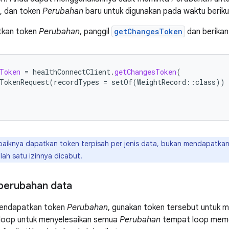
, dan token
Perubahan
baru untuk digunakan pada waktu beriku
tkan token
Perubahan
, panggil
getChangesToken
dan berikan 
Token
=
healthConnectClient
.
getChangesToken
(
TokenRequest
(
recordTypes
=
setOf
(
WeightRecord
::
class
))
aiknya dapatkan token terpisah per jenis data, bukan mendapatkan
alah satu izinnya dicabut.
perubahan data
mendapatkan token
Perubahan
, gunakan token tersebut untuk
 loop untuk menyelesaikan semua
Perubahan
tempat loop meme