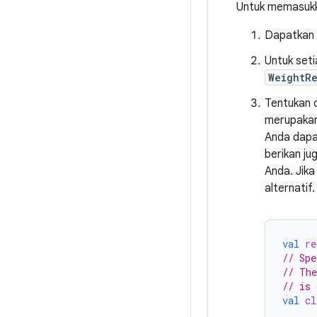
Untuk memasukka
Dapatkan d
Untuk seti
WeightR
Tentukan 
merupakan 
Anda dapat
berikan ju
Anda. Jika
alternatif.
val
re
// Spe
// The
// is 
val
cl