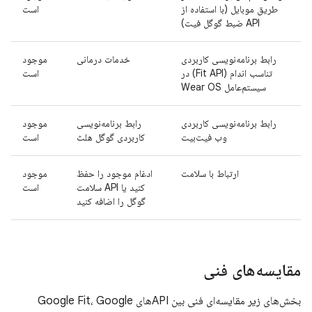
طریق موبایل (با استفاده از
است
API ضبط گوگل فیت)
رابط برنامه‌نویسی کاربردی
خدمات درمانی
موجود
تناسب اندام (Fit API) در
است
سیستم‌عامل Wear OS
رابط برنامه‌نویسی کاربردی
رابط برنامه‌نویسی
موجود
وب فیت‌بیت
کاربردی گوگل هلث
است
ارتباط با سلامت
ادغام موجود را حفظ
موجود
کنید یا API سلامت
است
گوگل را اضافه کنید
مقایسه‌های فنی
بخش‌های زیر مقایسه‌ای فنی بین APIهای Google Fit، Google