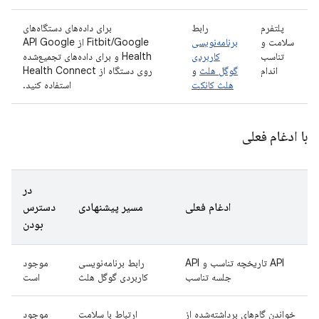
پلتفرم
رابط
برای داده‌های دستگاه‌های
سلامت و
برنامه‌نویسی
Fitbit/Google از API Google
تناسب
کاربردی
Health و برای داده‌های تجمیع‌شده
اندام
گوگل هلث
و
روی دستگاه از Health Connect
هلث کانکت
استفاده کنید.
با ادغام فعلی
در
ادغام فعلی
مسیر پیشنهادی
دسترس
بودن
API تاریخچه تناسب و API
رابط برنامه‌نویسی
موجود
جلسه تناسب
کاربردی گوگل هلث
است
خواندن گام‌های برداشته‌شده از
ارتباط با سلامت
موجود