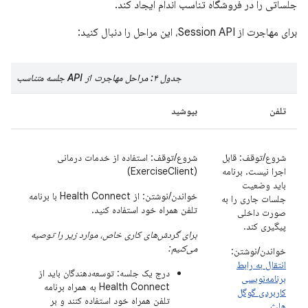
جلساتی را در فروشگاه تناسب اندام ایجاد کند.
برای مهاجرت از Session API، این مراحل را دنبال کنید:
جدول ۴: مراحل مهاجرت از API جلسه متناسب
تلفن
بپوشید
شروع/توقف: قابل
شروع/توقف: استفاده از خدمات درمانی
اجرا نیست. برنامه
(ExerciseClient)
باید وضعیت
خواندن/نوشتن: از Health Connect با برنامه
جلسات جاری را به
تلفن همراه خود استفاده کنید.
صورت داخلی
پیگیری کند.
برای گردش‌های کاری خاص، موارد زیر را توصیه
می‌کنیم:
خواندن/نوشتن:
انتقال به رابط
درج یک جلسه: توسعه‌دهندگان باید از
برنامه‌نویسی
Health Connect به همراه برنامه
کاربردی گوگل
تلفن همراه خود استفاده کنند و بر
هلث
.