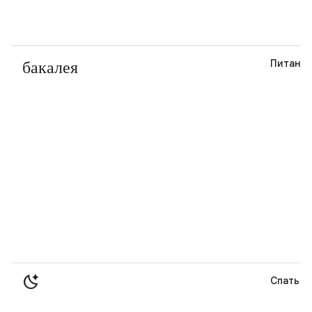
бакалея
Питани
sleep_auto
Спать