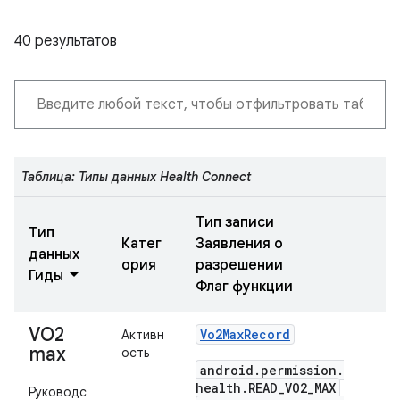
40 результатов
Таблица: Типы данных Health Connect
Тип записи
Тип
Катег
Заявления о
данных
ория
разрешении
Гиды
Флаг функции
VO2
Vo2Max
Record
Активн
max
ость
android
.
permission
.
health
.
READ
_
VO2
_
MAX
Руководс