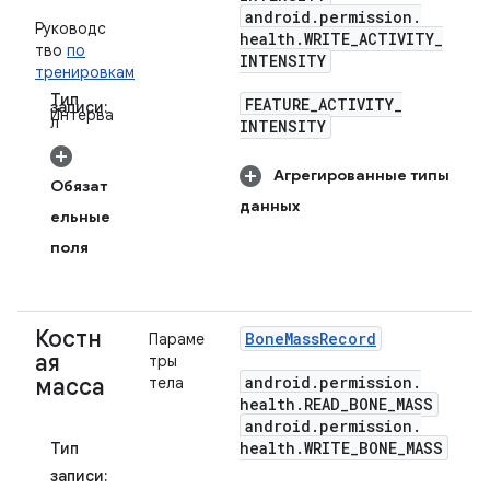
android
.
permission
.
Руководс
health
.
WRITE
_
ACTIVITY
_
тво
по
INTENSITY
тренировкам
Тип
FEATURE
_
ACTIVITY
_
записи:
Интерва
л
INTENSITY
Агрегированные типы
Обязат
данных
ельные
поля
Костн
Bone
Mass
Record
Параме
ая
тры
android
.
permission
.
масса
тела
health
.
READ
_
BONE
_
MASS
android
.
permission
.
health
.
WRITE
_
BONE
_
MASS
Тип
записи: