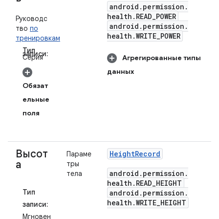
android
.
permission
.
health
.
READ
_
POWER
Руководс
android
.
permission
.
тво
по
health
.
WRITE
_
POWER
тренировкам
Тип
записи:
Серия
Агрегированные типы
данных
Обязат
ельные
поля
Высот
Height
Record
Параме
а
тры
android
.
permission
.
тела
health
.
READ
_
HEIGHT
Тип
android
.
permission
.
health
.
WRITE
_
HEIGHT
записи:
Мгновен