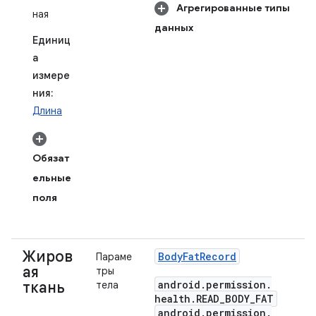
Агрегированные типы
ная
данных
Единиц
а
измере
ния:
Длина
Обязат
ельные
поля
Жиров
Body
Fat
Record
Параме
ая
тры
android
.
permission
.
ткань
тела
health
.
READ
_
BODY
_
FAT
android
.
permission
.