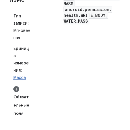
MASS
android
.
permission
.
health
.
WRITE
_
BODY
_
Тип
WATER
_
MASS
записи:
Мгновен
ная
Единиц
а
измере
ния:
Масса
Обязат
ельные
поля