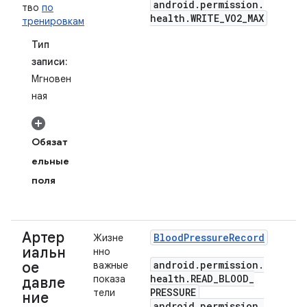
android
.
permission
.
тво
по
health
.
WRITE
_
VO2
_
MAX
тренировкам
Тип
записи:
Мгновен
ная
Обязат
ельные
поля
Артер
Blood
Pressure
Record
Жизне
иальн
нно
android
.
permission
.
ое
важные
health
.
READ
_
BLOOD
_
показа
давле
PRESSURE
тели
ние
android
.
permission
.