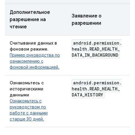
Дополнительное
Заявление о
разрешение на
разрешении
чтение
android
.
permission
.
Считывание данных в
health
.
READ
_
HEALTH
_
фоновом режиме.
DATA
_
IN
_
BACKGROUND
Пример руководства по
ознакомлению с
фоновой информацией.
android
.
permission
.
Ознакомьтесь с
health
.
READ
_
HEALTH
_
историческими
DATA
_
HISTORY
данными
Ознакомьтесь с
руководством по
работе с данными
старше 30 дней.