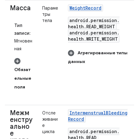
Масса
Weight
Record
Параме
тры
android
.
permission
.
тела
Тип
health
.
READ
_
WEIGHT
android
.
permission
.
записи:
health
.
WRITE
_
WEIGHT
Мгновен
ная
Агрегированные типы
данных
Обязат
ельные
поля
Межм
Intermenstrual
Bleeding
Отсле
енстру
Record
живани
ально
е
android
.
permission
.
цикла
е
health
.
READ
_