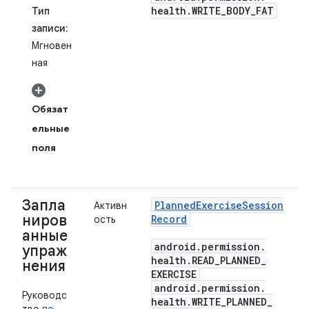
health
.
WRITE
_
BODY
_
FAT
Тип
записи:
Мгновен
ная
Обязат
ельные
поля
Запла
Planned
Exercise
Session
Активн
ниров
Record
ость
анные
android
.
permission
.
упраж
health
.
READ
_
PLANNED
_
нения
EXERCISE
android
.
permission
.
Руководс
health
.
WRITE
_
PLANNED
_