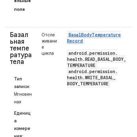
ельные
поля
Базал
Basal
Body
Temperature
Отсле
ьная
Record
живани
темпе
е
android
.
permission
.
цикла
ратура
health
.
READ
_
BASAL
_
BODY
_
тела
TEMPERATURE
android
.
permission
.
health
.
WRITE
_
BASAL
_
Тип
BODY
_
TEMPERATURE
записи:
Мгновен
ная
Единиц
а
измере
ния: