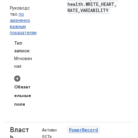
health
.
WRITE
_
HEART
_
Руководс
RATE
_
VARIABILITY
тво
по
жизненно
важным
показателям
Тип
записи:
Мгновен
ная
Обязат
ельные
поля
Власт
Power
Record
Активн
ь
ость