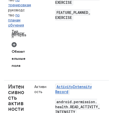
тво
по
EXERCISE
тренировкам
руководс
FEATURE
_
PLANNED
_
тво
по
EXERCISE
планам
обучения
Тип
записи:
Интерва
л
Обязат
ельные
поля
Интен
Activity
Intensity
Активн
сивно
Record
ость
сть
android
.
permission
.
актив
health
.
READ
_
ACTIVITY
_
ности
INTENSITY