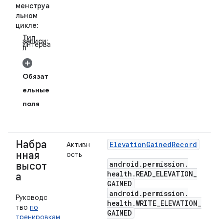
менструа
льном
цикле:
Тип
записи:
Интерва
л
Обязат
ельные
поля
Набра
Elevation
Gained
Record
Активн
нная
ость
android
.
permission
.
высот
health
.
READ
_
ELEVATION
_
а
GAINED
android
.
permission
.
Руководс
health
.
WRITE
_
ELEVATION
_
тво
по
GAINED
тренировкам