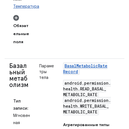
Температура
Обязат
ельные
поля
Базал
Basal
Metabolic
Rate
Параме
ьный
Record
тры
метаб
тела
android
.
permission
.
олизм
health
.
READ
_
BASAL
_
METABOLIC
_
RATE
android
.
permission
.
Тип
health
.
WRITE
_
BASAL
_
записи:
METABOLIC
_
RATE
Мгновен
ная
Агрегированные типы