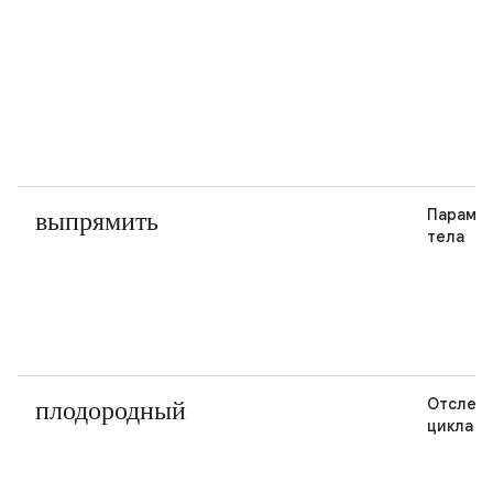
выпрямить
Параме
тела
плодородный
Отслеж
цикла