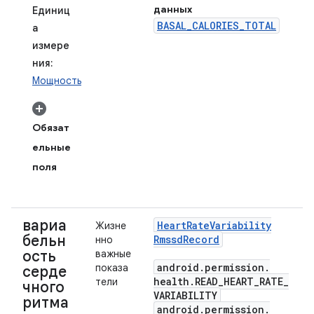
данных
Единиц
BASAL_CALORIES_TOTAL
а
измере
ния:
Мощность
Обязат
ельные
поля
вариа
Heart
Rate
Variability
Жизне
бельн
Rmssd
Record
нно
ость
важные
android
.
permission
.
показа
серде
health
.
READ
_
HEART
_
RATE
_
тели
чного
VARIABILITY
ритма
android
.
permission
.