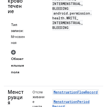
крово
INTERMENSTRUAL
_
течен
BLEEDING
ие
android
.
permission
.
health
.
WRITE
_
INTERMENSTRUAL
_
Тип
BLEEDING
записи:
Мгновен
ная
Обязат
ельные
поля
Менст
Menstruation
Flow
Record
Отсле
руаци
живани
Menstruation
Period
я
е
Record
цикла