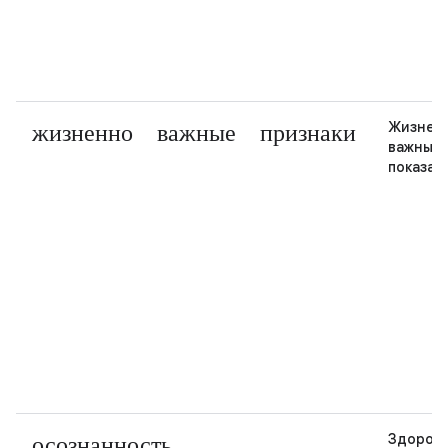
жизненно важные признаки
Жизнен
важные
показат
осознанность
Здоров