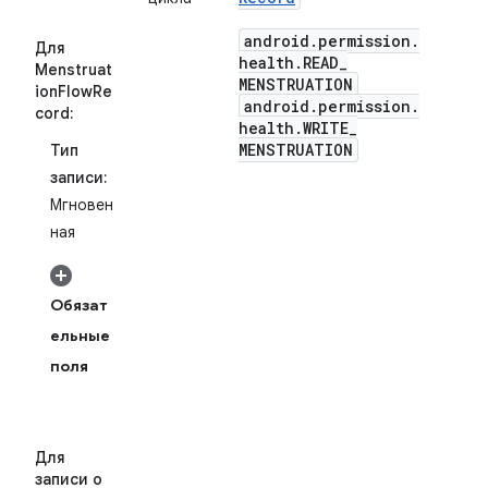
android
.
permission
.
Для
health
.
READ
_
Menstruat
MENSTRUATION
ionFlowRe
android
.
permission
.
cord:
health
.
WRITE
_
MENSTRUATION
Тип
записи:
Мгновен
ная
Обязат
ельные
поля
Для
записи о