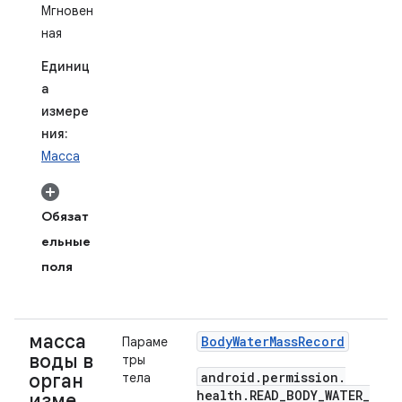
Мгновен
ная
Единиц
а
измере
ния:
Масса
Обязат
ельные
поля
масса
Body
Water
Mass
Record
Параме
воды в
тры
android
.
permission
.
орган
тела
health
.
READ
_
BODY
_
WATER
_
изме