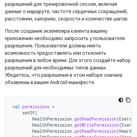
разрешений для тренировочной сессии, включая
данные о маршруте, частоте сердечных сокращений,
расстоянии, калориях, скорости и количестве шагов:
После создания экземпляра клиента вашему
приложению необходимо запросить у пользователя
разрешения. Пользователи должны иметь
возможность предоставлять или отклонять
разрешения в любое время. Для этого создайте набор
разрешений для необходимых типов данных.
Убедитесь, что разрешения в этом наборе сначала
объявлены в вашем Android-манифесте.
val
permissions
=
setOf
(
HealthPermission
.
getReadPermission
(
Exercis
HealthPermission
.
getWritePermission
(
Exerci
HealthPermission
.
getReadPermission
(
HeartRa