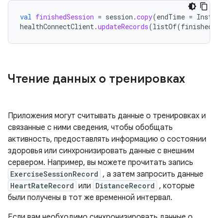
val
finishedSession
=
session
.
copy
(
endTime
=
Insta
healthConnectClient
.
updateRecords
(
listOf
(
finishedS
Чтение данных о тренировках
Приложения могут считывать данные о тренировках и
связанные с ними сведения, чтобы обобщать
активность, предоставлять информацию о состоянии
здоровья или синхронизировать данные с внешним
сервером. Например, вы можете прочитать запись
ExerciseSessionRecord
, а затем запросить данные
HeartRateRecord
или
DistanceRecord
, которые
были получены в тот же временной интервал.
Если вам необходимо синхронизировать данные о