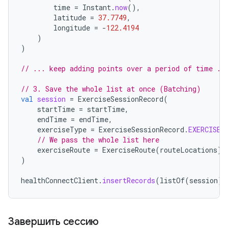
time
=
Instant
.
now
(),
latitude
=
37.7749
,
longitude
=
-
122.4194
)
)
// ... keep adding points over a period of time ..
// 3. Save the whole list at once (Batching)
val
session
=
ExerciseSessionRecord
(
startTime
=
startTime
,
endTime
=
endTime
,
exerciseType
=
ExerciseSessionRecord
.
EXERCISE_
// We pass the whole list here
exerciseRoute
=
ExerciseRoute
(
routeLocations
)
)
healthConnectClient
.
insertRecords
(
listOf
(
session
))
Завершить сессию