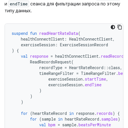
и
endTime
сеанса для фильтрации запроса по этому
типу данных.
suspend
fun
readHeartRateData
(
healthConnectClient
:
HealthConnectClient
,
exerciseSession
:
ExerciseSessionRecord
)
{
val
response
=
healthConnectClient
.
readRecords
ReadRecordsRequest
(
recordType
=
HeartRateRecord
::
class
,
timeRangeFilter
=
TimeRangeFilter
.
betw
exerciseSession
.
startTime
,
exerciseSession
.
endTime
)
)
)
for
(
heartRateRecord
in
response
.
records
)
{
for
(
sample
in
heartRateRecord
.
samples
)
{
val
bpm
=
sample
.
beatsPerMinute