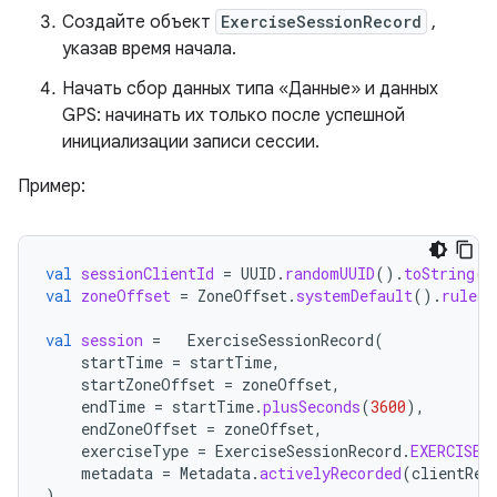
Создайте объект
ExerciseSessionRecord
,
указав время начала.
Начать сбор данных типа «Данные» и данных
GPS: начинать их только после успешной
инициализации записи сессии.
Пример:
val
sessionClientId
=
UUID
.
randomUUID
().
toString
()
val
zoneOffset
=
ZoneOffset
.
systemDefault
().
rules
.
val
session
=
ExerciseSessionRecord
(
startTime
=
startTime
,
startZoneOffset
=
zoneOffset
,
endTime
=
startTime
.
plusSeconds
(
3600
),
endZoneOffset
=
zoneOffset
,
exerciseType
=
ExerciseSessionRecord
.
EXERCISE_
metadata
=
Metadata
.
activelyRecorded
(
clientRec
)