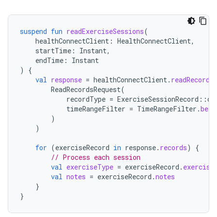
suspend
fun
readExerciseSessions
(
healthConnectClient
:
HealthConnectClient
,
startTime
:
Instant
,
endTime
:
Instant
)
{
val
response
=
healthConnectClient
.
readRecords
ReadRecordsRequest
(
recordType
=
ExerciseSessionRecord
::
cl
timeRangeFilter
=
TimeRangeFilter
.
betw
)
)
for
(
exerciseRecord
in
response
.
records
)
{
// Process each session
val
exerciseType
=
exerciseRecord
.
exercise
val
notes
=
exerciseRecord
.
notes
}
}