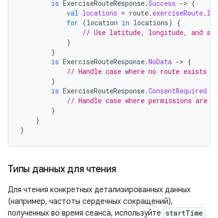
is
ExerciseRouteResponse
.
Success
-
>
{
val
locations
=
route
.
exerciseRoute
.
lo
for
(
location
in
locations
)
{
// Use latitude, longitude, and al
}
}
is
ExerciseRouteResponse
.
NoData
-
>
{
// Handle case where no route exists
}
is
ExerciseRouteResponse
.
ConsentRequired
-
// Handle case where permissions are m
}
}
}
Типы данных для чтения
Для чтения конкретных детализированных данных
(например, частоты сердечных сокращений),
полученных во время сеанса, используйте
startTime