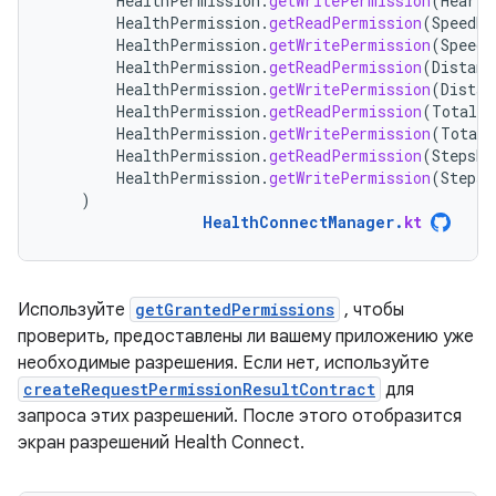
HealthPermission
.
getWritePermission
(
HeartR
HealthPermission
.
getReadPermission
(
SpeedRe
HealthPermission
.
getWritePermission
(
SpeedR
HealthPermission
.
getReadPermission
(
Distanc
HealthPermission
.
getWritePermission
(
Distan
HealthPermission
.
getReadPermission
(
TotalCa
HealthPermission
.
getWritePermission
(
TotalC
HealthPermission
.
getReadPermission
(
StepsRe
HealthPermission
.
getWritePermission
(
StepsR
)
HealthConnectManager
.
kt
Используйте
getGrantedPermissions
, чтобы
проверить, предоставлены ли вашему приложению уже
необходимые разрешения. Если нет, используйте
createRequestPermissionResultContract
для
запроса этих разрешений. После этого отобразится
экран разрешений Health Connect.