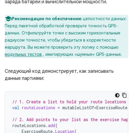
заряда батареи и вычислительной мощности.
Рекомендации по обеспечению
целостности данных:
Перед пакетной обработкой проверьте точность GPS-
данных. Отфильтруйте точки с высоким горизонтальным
радиусом точности, чтобы убедиться в корректности
маршрута. Вы можете проверить эту логику с помощью
модульных тестов
, имитирующих «шумные» GPS-данные.
Следующий код демонстрирует, как записывать
данные партиями:
// 1. Create a list to hold your route locations
val
routeLocations
=
mutableListOf<ExerciseRoute
.
L
// 2. Add points to your list as the exercise happ
routeLocations
.
add
(
ExerciseRoute
.
Location
(