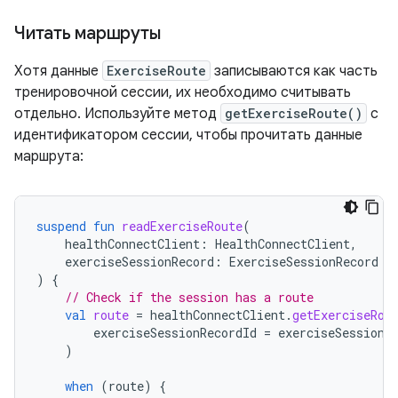
Читать маршруты
Хотя данные
ExerciseRoute
записываются как часть
тренировочной сессии, их необходимо считывать
отдельно. Используйте метод
getExerciseRoute()
с
идентификатором сессии, чтобы прочитать данные
маршрута:
suspend
fun
readExerciseRoute
(
healthConnectClient
:
HealthConnectClient
,
exerciseSessionRecord
:
ExerciseSessionRecord
)
{
// Check if the session has a route
val
route
=
healthConnectClient
.
getExerciseRou
exerciseSessionRecordId
=
exerciseSessionR
)
when
(
route
)
{