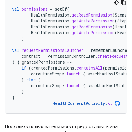
val
permissions
=
setOf
(
HealthPermission
.
getReadPermission
(
StepsRe
HealthPermission
.
getWritePermission
(
StepsR
HealthPermission
.
getReadPermission
(
HeartRa
HealthPermission
.
getWritePermission
(
HeartR
)
val
requestPermissionsLauncher
=
rememberLauncherF
contract
=
PermissionController
.
createRequestP
)
{
grantedPermissions
-
if
(
grantedPermissions
.
containsAll
(
permissions
coroutineScope
.
launch
{
snackbarHostState
.
}
else
{
coroutineScope
.
launch
{
snackbarHostState
.
}
}
HealthConnectActivity
.
kt
Поскольку пользователи могут предоставлять или