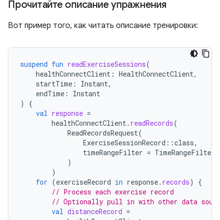
Прочитайте описание упражнения
Вот пример того, как читать описание тренировки:
suspend
fun
readExerciseSessions
(
healthConnectClient
:
HealthConnectClient
,
startTime
:
Instant
,
endTime
:
Instant
)
{
val
response
=
healthConnectClient
.
readRecords
(
ReadRecordsRequest
(
ExerciseSessionRecord
::
class
,
timeRangeFilter
=
TimeRangeFilter
.
)
)
for
(
exerciseRecord
in
response
.
records
)
{
// Process each exercise record
// Optionally pull in with other data sour
val
distanceRecord
=