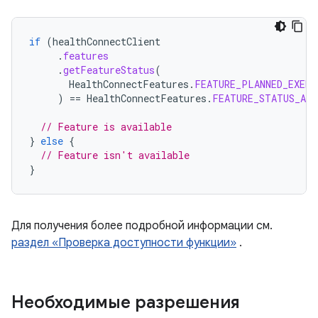
if
(
healthConnectClient
.
features
.
getFeatureStatus
(
HealthConnectFeatures
.
FEATURE_PLANNED_EXERC
)
==
HealthConnectFeatures
.
FEATURE_STATUS_AVA
// Feature is available
}
else
{
// Feature isn't available
}
Для получения более подробной информации см.
раздел «Проверка доступности функции»
.
Необходимые разрешения