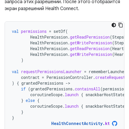
запроса этих разрешений. После этого отобразится
экран разрешений Health Connect.
val
permissions
=
setOf
(
HealthPermission
.
getReadPermission
(
StepsRe
HealthPermission
.
getWritePermission
(
StepsR
HealthPermission
.
getReadPermission
(
HeartRa
HealthPermission
.
getWritePermission
(
HeartR
)
val
requestPermissionsLauncher
=
rememberLauncherF
contract
=
PermissionController
.
createRequestP
)
{
grantedPermissions
-
if
(
grantedPermissions
.
containsAll
(
permissions
coroutineScope
.
launch
{
snackbarHostState
.
}
else
{
coroutineScope
.
launch
{
snackbarHostState
.
}
}
HealthConnectActivity
.
kt