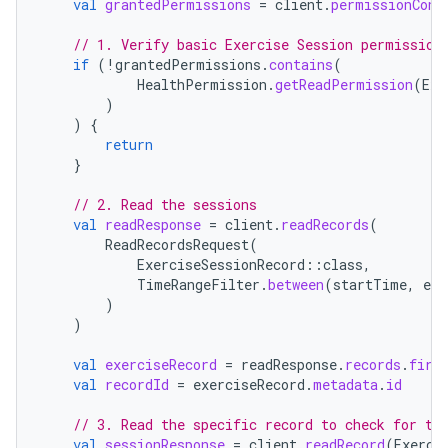
val
grantedPermissions
=
client
.
permissionCont
// 1. Verify basic Exercise Session permission
if
(
!
grantedPermissions
.
contains
(
HealthPermission
.
getReadPermission
(
Exe
)
)
{
return
}
// 2. Read the sessions
val
readResponse
=
client
.
readRecords
(
ReadRecordsRequest
(
ExerciseSessionRecord
::
class
,
TimeRangeFilter
.
between
(
startTime
,
end
)
)
val
exerciseRecord
=
readResponse
.
records
.
firs
val
recordId
=
exerciseRecord
.
metadata
.
id
// 3. Read the specific record to check for th
val
sessionResponse
=
client
.
readRecord
(
Exerci