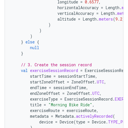
longitude
=
0.6577
,
horizontalAccuracy
=
Length
.
me
verticalAccuracy
=
Length
.
mete
altitude
=
Length
.
meters
(
9.2
),
)
)
)
}
else
{
null
}
// 3. Create the session record
val
exerciseSessionRecord
=
ExerciseSessionRec
startTime
=
sessionStartTime
,
startZoneOffset
=
ZoneOffset
.
UTC
,
endTime
=
sessionEndTime
,
endZoneOffset
=
ZoneOffset
.
UTC
,
exerciseType
=
ExerciseSessionRecord
.
EXERC
title
=
"Morning Bike Ride"
,
exerciseRoute
=
exerciseRoute
,
metadata
=
Metadata
.
activelyRecorded
(
device
=
Device
(
type
=
Device
.
TYPE_PHO
)