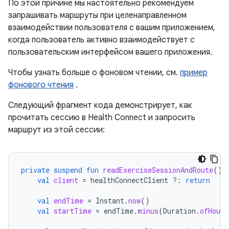
По этой причине мы настоятельно рекомендуем
запрашивать маршруты при целенаправленном
взаимодействии пользователя с вашим приложением,
когда пользователь активно взаимодействует с
пользовательским интерфейсом вашего приложения.
Чтобы узнать больше о фоновом чтении, см.
пример
фонового чтения
.
Следующий фрагмент кода демонстрирует, как
прочитать сессию в Health Connect и запросить
маршрут из этой сессии:
private
suspend
fun
readExerciseSessionAndRoute
()
val
client
=
healthConnectClient
?:
return
val
endTime
=
Instant
.
now
()
val
startTime
=
endTime
.
minus
(
Duration
.
ofHours