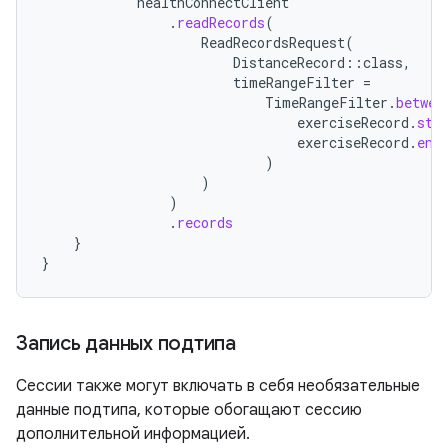
healthConnectClient
.
readRecords
(
ReadRecordsRequest
(
DistanceRecord
::
class
,
timeRangeFilter
=
TimeRangeFilter
.
betwee
exerciseRecord
.
sta
exerciseRecord
.
end
)
)
)
.
records
}
}
Запись данных подтипа
Сессии также могут включать в себя необязательные
данные подтипа, которые обогащают сессию
дополнительной информацией.