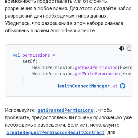
возможность предоставлять или отклонять
разрешения в любое время. Для этого создайте набор
разрешений для необходимых типов данных.
Убедитесь, что разрешения в этом наборе сначала
объявлены в вашем Android-манифесте.
val
permissions
=
setOf
(
HealthPermission
.
getReadPermission
(
Exercis
HealthPermission
.
getWritePermission
(
Exerci
)
HealthConnectManager
.
kt
Используйте
getGrantedPermissions
, чтобы
проверить, предоставлены ли вашему приложению уже
необходимые разрешения. Если нет, используйте
createRequestPermissionResultContract
для