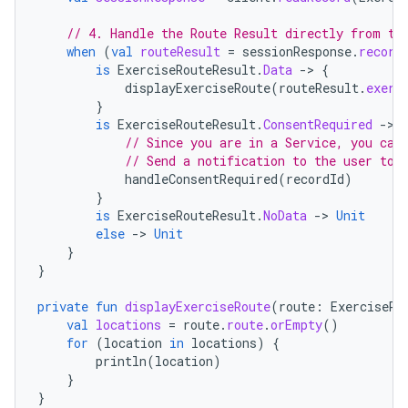
// 4. Handle the Route Result directly from th
when
(
val
routeResult
=
sessionResponse
.
record
is
ExerciseRouteResult
.
Data
-
>
{
displayExerciseRoute
(
routeResult
.
exerc
}
is
ExerciseRouteResult
.
ConsentRequired
-
>
// Since you are in a Service, you can
// Send a notification to the user to 
handleConsentRequired
(
recordId
)
}
is
ExerciseRouteResult
.
NoData
-
>
Unit
else
-
>
Unit
}
}
private
fun
displayExerciseRoute
(
route
:
ExerciseRo
val
locations
=
route
.
route
.
orEmpty
()
for
(
location
in
locations
)
{
println
(
location
)
}
}