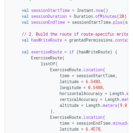
val
sessionStartTime
=
Instant
.
now
()
val
sessionDuration
=
Duration
.
ofMinutes
(
20
)
val
sessionEndTime
=
sessionStartTime
.
plus
(
ses
// 2. Build the route if route-specific write 
val
hasWriteRoute
=
grantedPermissions
.
contain
val
exerciseRoute
=
if
(
hasWriteRoute
)
{
ExerciseRoute
(
listOf
(
ExerciseRoute
.
Location
(
time
=
sessionStartTime
,
latitude
=
6.5483
,
longitude
=
0.5488
,
horizontalAccuracy
=
Length
.
me
verticalAccuracy
=
Length
.
mete
altitude
=
Length
.
meters
(
9.0
),
),
ExerciseRoute
.
Location
(
time
=
sessionEndTime
.
minusSec
latitude
=
6.4578
,