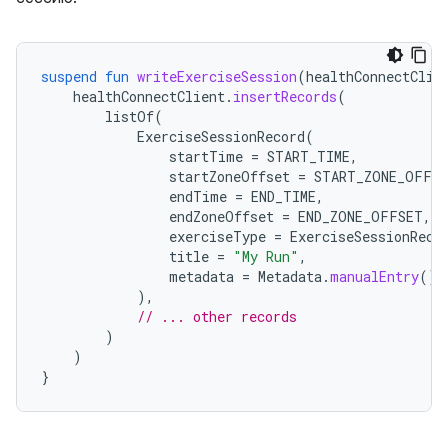
suspend
fun
writeExerciseSession
(
healthConnectClie
healthConnectClient
.
insertRecords
(
listOf
(
ExerciseSessionRecord
(
startTime
=
START_TIME
,
startZoneOffset
=
START_ZONE_OFFS
endTime
=
END_TIME
,
endZoneOffset
=
END_ZONE_OFFSET
,
exerciseType
=
ExerciseSessionReco
title
=
"My Run"
,
metadata
=
Metadata
.
manualEntry
()
),
// ... other records
)
)
}