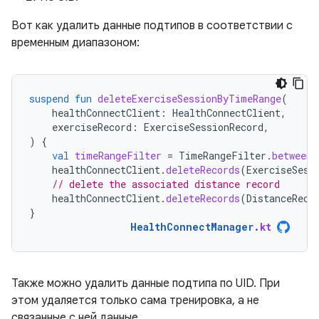
Вот как удалить данные подтипов в соответствии с
временным диапазоном:
suspend
fun
deleteExerciseSessionByTimeRange
(
healthConnectClient
:
HealthConnectClient
,
exerciseRecord
:
ExerciseSessionRecord
,
)
{
val
timeRangeFilter
=
TimeRangeFilter
.
between
(
healthConnectClient
.
deleteRecords
(
ExerciseSess
// delete the associated distance record
healthConnectClient
.
deleteRecords
(
DistanceReco
}
HealthConnectManager
.
kt
Также можно удалить данные подтипа по UID. При
этом удаляется только сама тренировка, а не
связанные с ней данные.