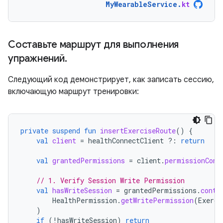
MyWearableService
.
kt
Составьте маршрут для выполнения
упражнений
.
Следующий код демонстрирует, как записать сессию,
включающую маршрут тренировки:
private
suspend
fun
insertExerciseRoute
()
{
val
client
=
healthConnectClient
?:
return
val
grantedPermissions
=
client
.
permissionCont
// 1. Verify Session Write Permission
val
hasWriteSession
=
grantedPermissions
.
conta
HealthPermission
.
getWritePermission
(
Exerci
)
if
(
!
hasWriteSession
)
return