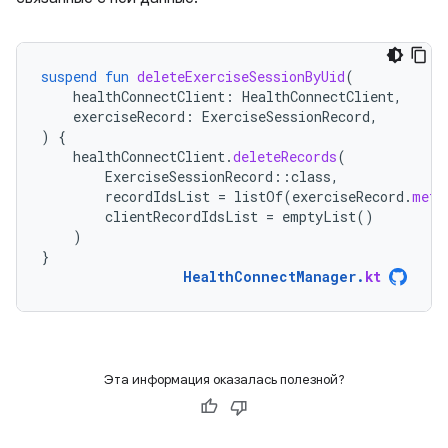
suspend
fun
deleteExerciseSessionByUid
(
healthConnectClient
:
HealthConnectClient
,
exerciseRecord
:
ExerciseSessionRecord
,
)
{
healthConnectClient
.
deleteRecords
(
ExerciseSessionRecord
::
class
,
recordIdsList
=
listOf
(
exerciseRecord
.
meta
clientRecordIdsList
=
emptyList
()
)
}
HealthConnectManager
.
kt
Эта информация оказалась полезной?