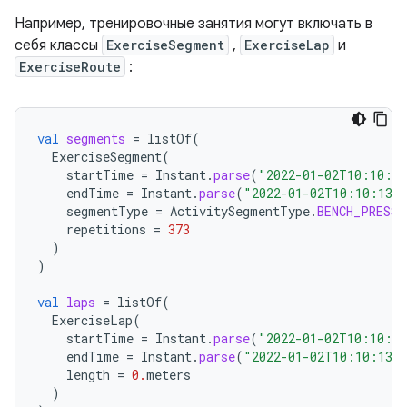
Например, тренировочные занятия могут включать в
себя классы
ExerciseSegment
,
ExerciseLap
и
ExerciseRoute
:
val
segments
=
listOf
(
ExerciseSegment
(
startTime
=
Instant
.
parse
(
"2022-01-02T10:10:1
endTime
=
Instant
.
parse
(
"2022-01-02T10:10:13Z
segmentType
=
ActivitySegmentType
.
BENCH_PRESS
,
repetitions
=
373
)
)
val
laps
=
listOf
(
ExerciseLap
(
startTime
=
Instant
.
parse
(
"2022-01-02T10:10:1
endTime
=
Instant
.
parse
(
"2022-01-02T10:10:13Z
length
=
0.
meters
)