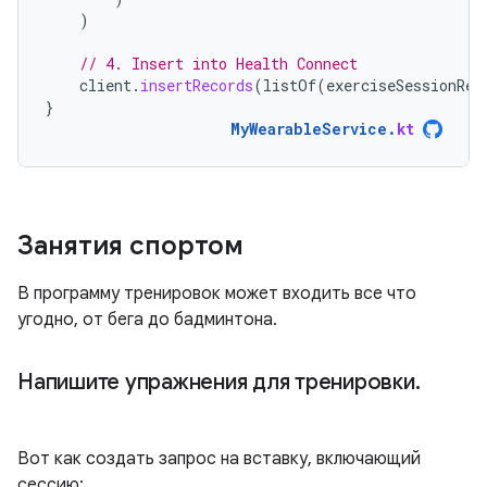
)
// 4. Insert into Health Connect
client
.
insertRecords
(
listOf
(
exerciseSessionRec
}
MyWearableService
.
kt
Занятия спортом
В программу тренировок может входить все что
угодно, от бега до бадминтона.
Напишите упражнения для тренировки
.
Вот как создать запрос на вставку, включающий
сессию: