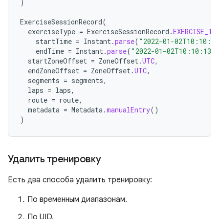
)
ExerciseSessionRecord
(
exerciseType
=
ExerciseSessionRecord
.
EXERCISE_TY
startTime
=
Instant
.
parse
(
"2022-01-02T10:10:1
endTime
=
Instant
.
parse
(
"2022-01-02T10:10:13Z
startZoneOffset
=
ZoneOffset
.
UTC
,
endZoneOffset
=
ZoneOffset
.
UTC
,
segments
=
segments
,
laps
=
laps
,
route
=
route
,
metadata
=
Metadata
.
manualEntry
()
)
Удалить тренировку
Есть два способа удалить тренировку:
По временным диапазонам.
По UID.