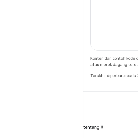
Konten dan contoh kode d
atau merek dagang terdaft
Terakhir diperbarui pada
X
Ikuti @AndroidDev tentang X