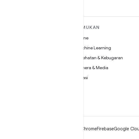
SELENGKAPNYA
TEMUKAN
TENTANG ANDROID
Game
Android
Machine Learning
Android untuk Perusahaan
Kesehatan & Kebugaran
Keamanan
Kamera & Media
Source
Privasi
Berita
5G
Blog
Podcast
Android
Chrome
Firebase
Google Clou