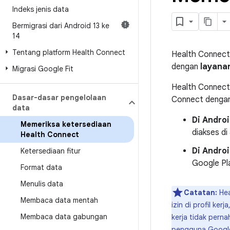
Indeks jenis data
Bermigrasi dari Android 13 ke
14
Tentang platform Health Connect
Health Connect
dengan
layana
Migrasi Google Fit
Health Connect 
Dasar-dasar pengelolaan
Connect dengan
data
Di Androi
Memeriksa ketersediaan
diakses di
Health Connect
Di Androi
Ketersediaan fitur
Google Pl
Format data
Menulis data
Catatan:
Hea
Membaca data mentah
izin di profil ke
Membaca data gabungan
kerja tidak pern
pengguna Googl