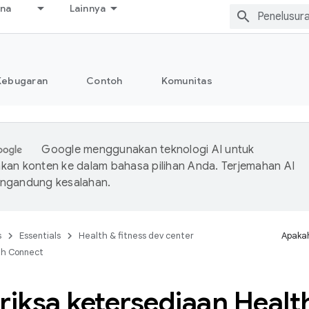
ana
Lainnya
Kebugaran
Contoh
Komunitas
Google menggunakan teknologi AI untuk
an konten ke dalam bahasa pilihan Anda. Terjemahan AI
ngandung kesalahan.
s
Essentials
Health & fitness dev center
Apakah
th Connect
iksa ketersediaan Healt