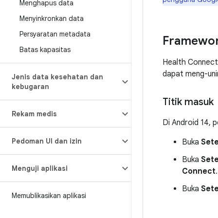
Menghapus data
Menyinkronkan data
Persyaratan metadata
Framewor
Batas kapasitas
Health Connect 
dapat meng-unin
Jenis data kesehatan dan
kebugaran
Titik masuk
Rekam medis
Di Android 14, 
Pedoman UI dan izin
Buka
Sete
Buka
Sete
Menguji aplikasi
Connect
.
Buka
Sete
Memublikasikan aplikasi