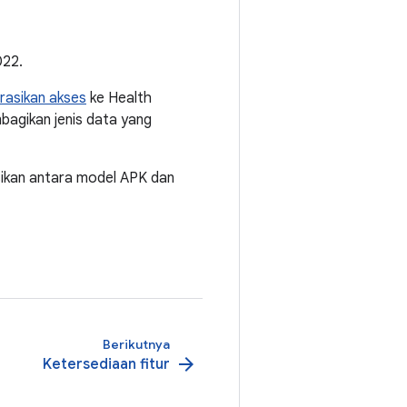
022.
rasikan akses
ke Health
bagikan jenis data yang
ikan antara model APK dan
Berikutnya
arrow_forward
Ketersediaan fitur