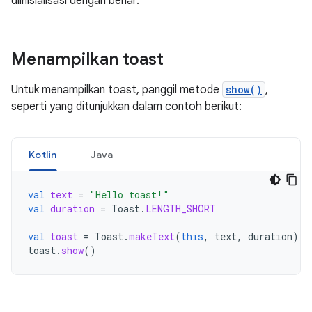
diinisialisasi dengan benar.
Menampilkan toast
Untuk menampilkan toast, panggil metode
show()
,
seperti yang ditunjukkan dalam contoh berikut:
Kotlin
Java
val
text
=
"Hello toast!"
val
duration
=
Toast
.
LENGTH_SHORT
val
toast
=
Toast
.
makeText
(
this
,
text
,
duration
)
/
toast
.
show
()