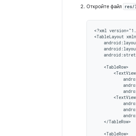
Откройте файл
res/
<?xml
version="1
<TableLayout
android:stret
andro
andro
</TableRow>
