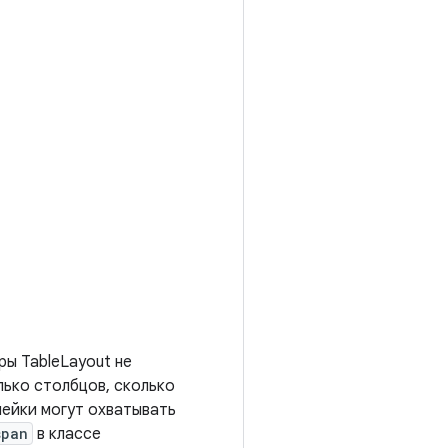
ры TableLayout не
лько столбцов, сколько
чейки могут охватывать
span
в классе