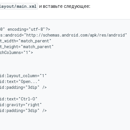
layout/main.xml
и вставьте следующее:
.0"
encoding="utf-8"?>

chColumns="1">

id:padding="3dip"
id:padding="3dip"