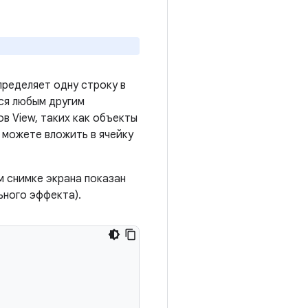
пределяет одну строку в
тся любым другим
в View, таких как объекты
 можете вложить в ячейку
м снимке экрана показан
ьного эффекта).