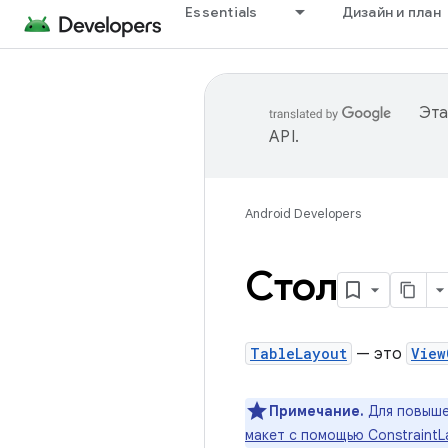
Essentials
Дизайн и план
Эта
API
.
Android Developers
Стол
TableLayout
— это
View
Примечание.
Для повыше
макет с помощью ConstraintL