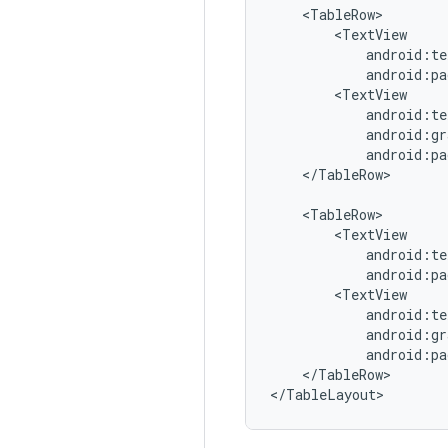
android:pa
android:pa
</TableRow>

android:pa
android:pa
</TableRow>

</TableLayout>