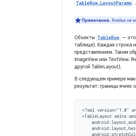
TableRow.LayoutParams
.
Примечание.
Ячейки не м
Объекты
TableRow
— это 
таблице). Каждая строка 
представлением. Таким обр
ImageView или TextView. 
другой TableLayout).
В следующем примере маке
результат: границы ячеек
<?xml
version="1.0"
e
<TableLayout