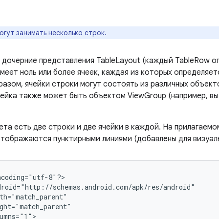
огут занимать несколько строк.
дочерние представления TableLayout (каждый TableRow о
имеет ноль или более ячеек, каждая из которых определяе
азом, ячейки строки могут состоять из различных объекто
Ячейка также может быть объектом ViewGroup (например, вы
та есть две строки и две ячейки в каждой. На прилагаемо
 отображаются пунктирными линиями (добавлены для визуал
ncoding="utf-8"?>
