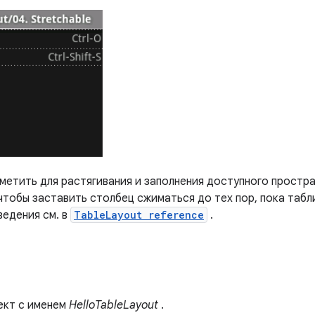
метить для растягивания и заполнения доступного простра
чтобы заставить столбец сжиматься до тех пор, пока табл
ведения см. в
TableLayout reference
.
ект с именем
HelloTableLayout
.