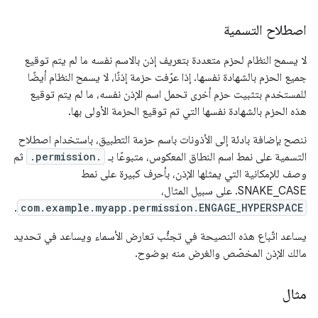
اصطلاح التسمية
لا يسمح النظام لحزم متعددة بتعريف إذن بالاسم نفسه ما لم يتم توقيع
جميع الحزم بالشهادة نفسها. إذا عرّفت حزمة إذنًا، لا يسمح النظام أيضًا
للمستخدم بتثبيت حزم أخرى تحمل اسم الإذن نفسه، ما لم يتم توقيع
هذه الحزم بالشهادة نفسها التي تم توقيع الحزمة الأولى بها.
ننصح بإضافة بادئة إلى الأذونات باسم حزمة التطبيق، باستخدام اصطلاح
التسمية على نمط اسم النطاق المعكوس، متبوعًا بـ
.permission.
ثم
وصف للإمكانية التي يمثلها الإذن، بأحرف كبيرة على نمط
SNAKE_CASE. على سبيل المثال،
.
com.example.myapp.permission.ENGAGE_HYPERSPACE
يساعد اتّباع هذه النصيحة في تجنُّب تعارض الأسماء ويساعد في تحديد
مالك الإذن المخصّص والغرض منه بوضوح.
مثال