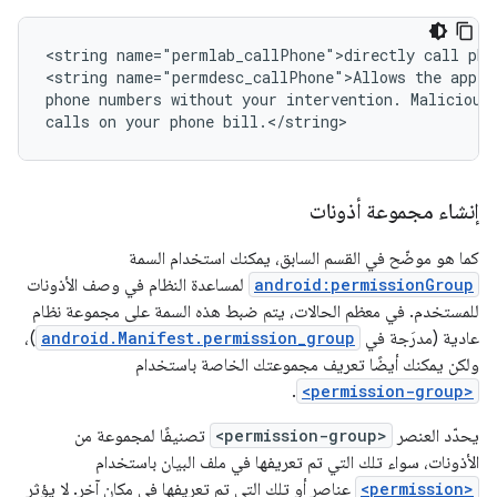
<string
name="permlab_callPhone">directly
call
pho
<string
name="permdesc_callPhone">Allows
the
app
t
phone
numbers
without
your
intervention.
Malicious
calls
on
your
phone
bill.</string>
إنشاء مجموعة أذونات
كما هو موضّح في القسم السابق، يمكنك استخدام السمة
android:permissionGroup
لمساعدة النظام في وصف الأذونات
للمستخدم. في معظم الحالات، يتم ضبط هذه السمة على مجموعة نظام
عادية (مدرَجة في
android.Manifest.permission_group
)،
ولكن يمكنك أيضًا تعريف مجموعتك الخاصة باستخدام
.
<permission-group>
يحدّد العنصر
<permission-group>
تصنيفًا لمجموعة من
الأذونات، سواء تلك التي تم تعريفها في ملف البيان باستخدام
<permission>
عناصر أو تلك التي تم تعريفها في مكان آخر. لا يؤثر