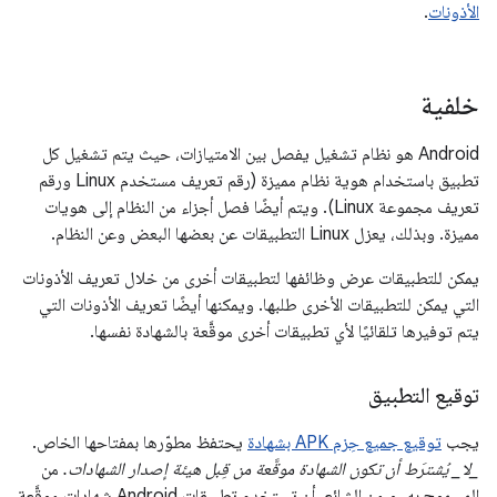
الأذونات
.
خلفية
Android هو نظام تشغيل يفصل بين الامتيازات، حيث يتم تشغيل كل
تطبيق باستخدام هوية نظام مميزة (رقم تعريف مستخدم Linux ورقم
تعريف مجموعة Linux). ويتم أيضًا فصل أجزاء من النظام إلى هويات
مميزة. وبذلك، يعزل Linux التطبيقات عن بعضها البعض وعن النظام.
يمكن للتطبيقات عرض وظائفها لتطبيقات أخرى من خلال تعريف الأذونات
التي يمكن للتطبيقات الأخرى طلبها. ويمكنها أيضًا تعريف الأذونات التي
يتم توفيرها تلقائيًا لأي تطبيقات أخرى موقَّعة بالشهادة نفسها.
توقيع التطبيق
يجب
توقيع جميع حِزم APK بشهادة
يحتفظ مطوّرها بمفتاحها الخاص.
_لا_ يُشترَط أن تكون الشهادة موقَّعة من قِبل هيئة إصدار الشهادات.
من
المسموح به، و من الشائع، أن تستخدم تطبيقات Android شهادات موقَّعة