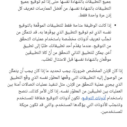
جميع التطبيقات بالشهادة نفسها حتى إذا تم توقيع جميع
التطبيقات بالشهادة نفسها، من أفضل الممارسات تعريف كل
إذن مرة واحدة فقط.
إذا كانت الوظيفة متاحة فقط للتطبيقات الموقَّعة بالتوقيع
نفسه الذي تم توقيع التطبيق الذي يوفّرها به، قد تتمكّن من
تجنُّب تعريف أذونات مخصّصة باستخدام عمليات التحقّق
من التوقيع. عندما يقدّم أحد تطبيقاتك طلبًا إلى تطبيق
آخر، يمكن للتطبيق الثاني التحقّق من أنّ كلا التطبيقَين
موقَّعان بالشهادة نفسها قبل الامتثال للطلب.
إذا كان الإذن المخصّص ضروريًا، يجب تحديد ما إذا كان يجب أن يتمكّن
من الوصول إليه التطبيقات التي وقّعها المطوّر نفسه الذي وقّع التطبيق
الذي يجري عملية التحقّق من الإذن، مثل تنفيذ عمليات اتصالات آمنة بين
العمليات بين تطبيقَين من المطوّر نفسه. إذا كان الأمر كذلك، ننصح
باستخدام
أذونات التوقيع
. تكون أذونات التوقيع شفافة للمستخدم
وتتجنّب الأذونات التي يؤكّدها المستخدم، والتي قد تكون مربكة
للمستخدمين.