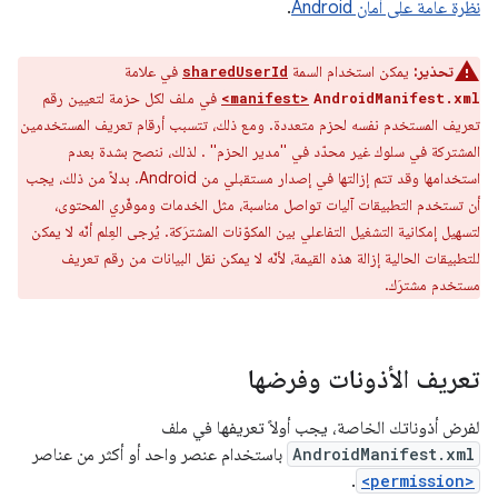
نظرة عامة على أمان Android
.
تحذير:
يمكن استخدام السمة
في علامة
sharedUserId
في ملف لكل حزمة لتعيين رقم
<manifest>
AndroidManifest.xml
تعريف المستخدم نفسه لحزم متعددة. ومع ذلك، تتسبب أرقام تعريف المستخدمين
المشتركة في سلوك غير محدّد في "مدير الحزم" . لذلك، ننصح بشدة بعدم
استخدامها وقد تتم إزالتها في إصدار مستقبلي من Android. بدلاً من ذلك، يجب
أن تستخدم التطبيقات آليات تواصل مناسبة، مثل الخدمات وموفّري المحتوى،
لتسهيل إمكانية التشغيل التفاعلي بين المكوّنات المشترَكة. يُرجى العِلم أنّه لا يمكن
للتطبيقات الحالية إزالة هذه القيمة، لأنّه لا يمكن نقل البيانات من رقم تعريف
مستخدم مشترَك.
تعريف الأذونات وفرضها
لفرض أذوناتك الخاصة، يجب أولاً تعريفها في ملف
AndroidManifest.xml
باستخدام عنصر واحد أو أكثر من عناصر
.
<permission>