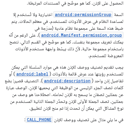
الحصول على الإذن، كما هو موضّح في المستندات المرتبطة.
السمة
android:permissionGroup
اختيارية ولا تُستخدم إلا
لمساعدة النظام في عرض الأذونات للمستخدم. في معظم الحالات، يتم
ضبط هذه السمة على مجموعة نظام عادية (مدرَجة في
android.Manifest.permission_group
)، على الرغم من أنّه
يمكنك تعريف مجموعة بنفسك، كما هو موضّح في القسم التالي. ننصح
باستخدام مجموعة حالية، لأنّ ذلك يبسّط واجهة مستخدم الأذونات
المعروضة للمستخدم.
يجب تقديم تصنيف ووصف للإذن هذه هي موارد السلسلة التي يمكن
للمستخدم رؤيتها عند عرض قائمة بالأذونات (
android:label
) أو
تفاصيل إذن واحد (
android:description
). التصنيف قصير: بضع
كلمات تصف الجزء الرئيسي من الوظيفة التي يحميها الإذن. الوصف عبارة
عن جملتَين تصفان ما يسمح به الإذن لحامله. اصطلاحنا هو وصف من
جملتَين، تصف الجملة الأولى الإذن وتحذّر الجملة الثانية المستخدم من
نوع المشاكل التي يمكن أن تحدث إذا تم منح الإذن لتطبيق.
في ما يلي مثال على تصنيف ووصف للإذن
CALL_PHONE
: