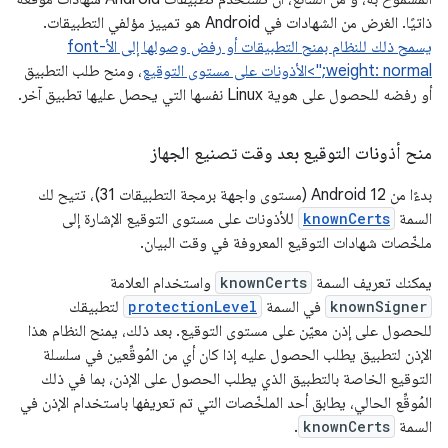
ذاتيًا. الغرض من الشهادات في Android هو تمييز مؤلفي التطبيقات.
يسمح ذلك للنظام بمنح التطبيقات أو رفض وصولها إلى الأfont-
weight: normal;">
الأذونات على مستوى التوقيع
، ومنح طلب التطبيق
أو رفضه للحصول على هوية Linux نفسها التي يحصل عليها تطبيق آخر.
منح أذونات التوقيع بعد وقت تصنيع الجهاز
بدءًا من Android 12 (مستوى واجهة برمجة التطبيقات 31)، تتيح لك
السمة
knownCerts
للأذونات على مستوى التوقيع الإشارة إلى
ملخّصات شهادات التوقيع المعروفة في وقت البيان.
يمكنك تعريف السمة
knownCerts
واستخدام العلامة
knownSigner
في السمة
protectionLevel
لتطبيقك
للحصول على إذن معيّن على مستوى التوقيع. بعد ذلك، يمنح النظام هذا
الإذن لتطبيق يطلب الحصول عليه إذا كان أي من المُوقِّعين في سلسلة
التوقيع الخاصة بالتطبيق الذي يطلب الحصول على الإذن، بما في ذلك
المُوقِّع الحالي، يطابق أحد الملخّصات التي تم تعريفها باستخدام الإذن في
السمة
knownCerts
.