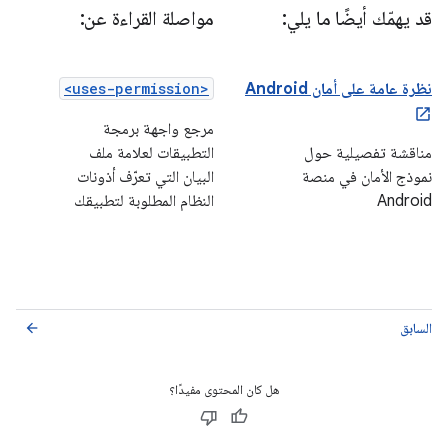
قد يهمّك أيضًا ما يلي:
مواصلة القراءة عن:
نظرة عامة على أمان Android
<uses-permission>
مرجع واجهة برمجة
مناقشة تفصيلية حول
التطبيقات لعلامة ملف
نموذج الأمان في منصة
البيان التي تعرّف أذونات
Android
النظام المطلوبة لتطبيقك
السابق
arrow_back
هل كان المحتوى مفيدًا؟