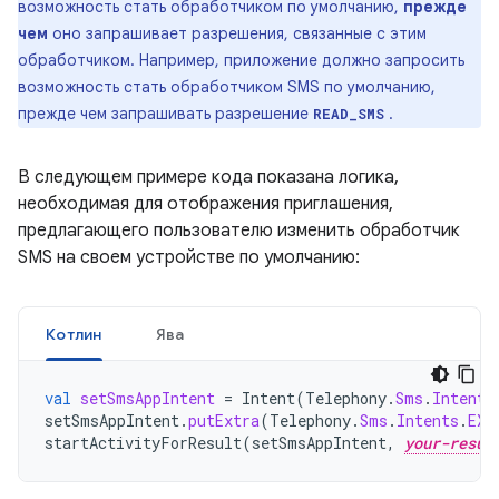
возможность стать обработчиком по умолчанию,
прежде
чем
оно запрашивает разрешения, связанные с этим
обработчиком. Например, приложение должно запросить
возможность стать обработчиком SMS по умолчанию,
прежде чем запрашивать разрешение
.
READ_SMS
В следующем примере кода показана логика,
необходимая для отображения приглашения,
предлагающего пользователю изменить обработчик
SMS на своем устройстве по умолчанию:
Котлин
Ява
val
setSmsAppIntent
=
Intent
(
Telephony
.
Sms
.
Intents
setSmsAppIntent
.
putExtra
(
Telephony
.
Sms
.
Intents
.
EXT
startActivityForResult
(
setSmsAppIntent
,
your-resul