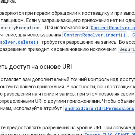
авщика.
оверяются при первом обращении к поставщику и при вып
ставщиком. Если у запрашивающего приложения нет ни одно
ecurityException
. Для использования
ContentResolver.
 чтение; для использования
ContentResolver.insert()
,
C
solver.delete()
требуется разрешение на запись. Во все
разрешения приводит к возникновению исключения
Securi
ть доступ на основе URI
ставляет вам дополнительный точный контроль над доступ
онтента вашего приложения. В частности, ваш поставщик
ю разрешений на чтение и запись, при этом позволяя свои
определёнными URI с другими приложениями. Чтобы объяви
нием, используйте атрибут
android:grantUriPermissions
те предоставлять разрешения на уровне URI. При запуске 
Intent.FLAG_GRANT_R