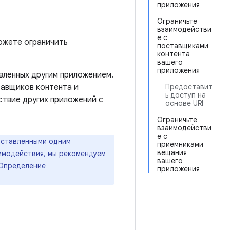
приложения
Ограничьте
взаимодействи
е с
ожете ограничить
поставщиками
контента
вашего
приложения
вленных другим приложением.
тавщиков контента и
Предоставит
ь доступ на
твие других приложений с
основе URI
Ограничьте
взаимодействи
е с
оставленными одним
приемниками
вещания
имодействия, мы рекомендуем
вашего
Определение
приложения