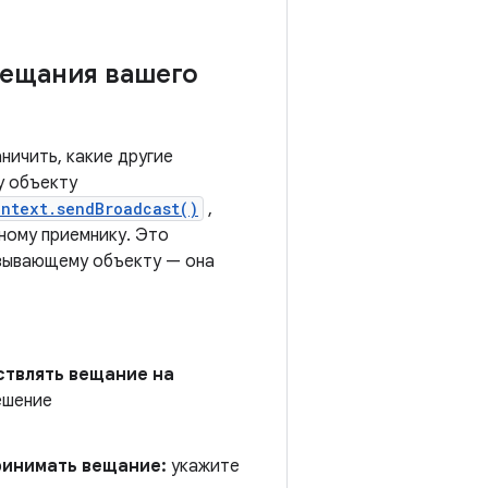
вещания вашего
аничить, какие другие
у объекту
ontext.sendBroadcast()
,
ному приемнику. Это
ызывающему объекту — она
ствлять вещание на
ешение
ринимать вещание:
укажите