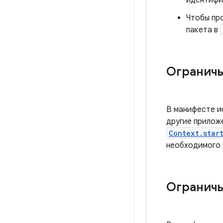
идентифи
Чтобы пр
пакета в
Ограничь
В манифесте и
другие прилож
Context.star
необходимого 
Ограничь