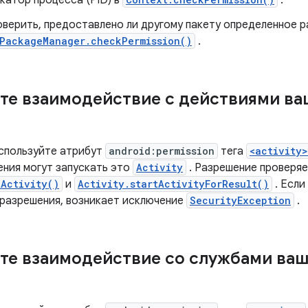
катор процесса (PID) в
.
оверить, предоставлено ли другому пакету определенное р
PackageManager.checkPermission()
.
те взаимодействие с действиями в
спользуйте атрибут
android:permission
тега
<activity>
ения могут запускать это
Activity
. Разрешение проверяе
tActivity()
и
Activity.startActivityForResult()
. Если
разрешения, возникает исключение
SecurityException
.
те взаимодействие со службами ва