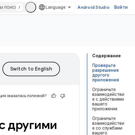
/
Android Studio
Войти
Содержание
Проверьте
разрешения
другого
приложения
Ограничьте
взаимодействи
ия оказалась полезной?
е с действиями
вашего
приложения
Ограничьте
с другими
взаимодействи
е со службами
вашего