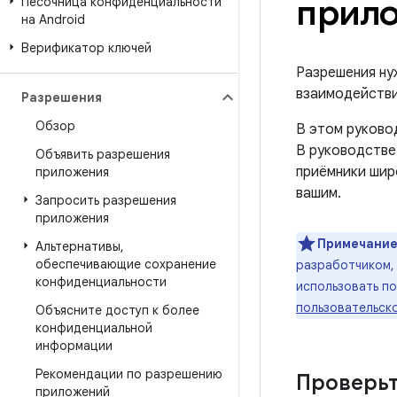
прил
Песочница конфиденциальности
на Android
Верификатор ключей
Разрешения ну
взаимодействи
Разрешения
Обзор
В этом руково
В руководстве
Объявить разрешения
приёмники шир
приложения
вашим.
Запросить разрешения
приложения
Примечание
Альтернативы
,
обеспечивающие сохранение
разработчиком,
конфиденциальности
использовать п
пользовательск
Объясните доступ к более
конфиденциальной
информации
Рекомендации по разрешению
Проверьт
приложений