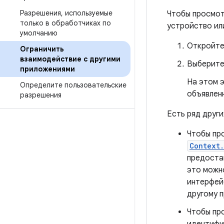
Разрешения
,
используемые
Чтобы просмот
только в обработчиках по
устройство ил
умолчанию
Откройте
Ограничить
взаимодействие с другими
Выберит
приложениями
На этом э
Определите пользовательские
объявленн
разрешения
Есть ряд друг
Чтобы пр
Context.
предоста
это можно
интерфей
другому 
Чтобы пр