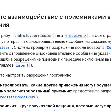
те взаимодействие с приемниками 
ния
атрибут
android:permission
тега
<receiver>
, чтобы огр
гут отправлять широковещательные сообщения связанном
eiver
. Система проверяет разрешение
после
возврата
C
вить отправленное широковещательное сообщение указан
 ошибка разрешения не приводит к передаче исключения в
тавляет
Intent
).
те настроить разрешения программно:
нтролировать, какие другие приложения могут осуще
мно зарегистрированный приемник:
предоставьте разр
registerReceiver()
.
раничить круг получателей вещания, которые могут п