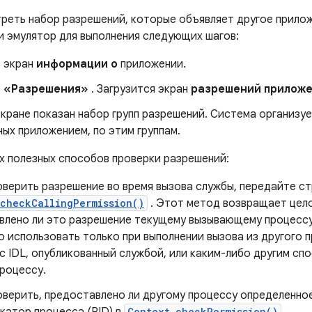
реть набор разрешений, которые объявляет другое прилож
и эмулятор для выполнения следующих шагов:
 экран
информации о
приложении.
е
«Разрешения»
. Загрузится экран
разрешений прилож
кране показан набор групп разрешений. Система организу
ых приложением, по этим группам.
их полезных способов проверки разрешений:
оверить разрешение во время вызова службы, передайте ст
checkCallingPermission()
. Этот метод возвращает цело
влено ли это разрешение текущему вызывающему процессу
 использовать только при выполнении вызова из другого 
с IDL, опубликованный службой, или каким-либо другим с
процессу.
оверить, предоставлено ли другому процессу определенно
Context.checkPermission()