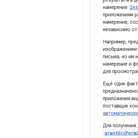
результата в 
намерения
Int
приложениям ра
намерение, со
независимо от 
Например, пре
изображением 
письма, но им
намерение и ф
для просмотра
Ещё один факт
предназначено 
приложения вид
поставщик кон
автоматически
Для получения
grantUriPerm