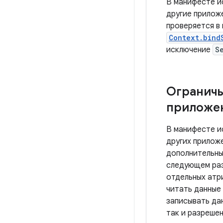
В манифесте и
другие прилож
проверяется в
Context.bind
исключение
S
Ограничь
приложе
В манифесте и
других прилож
дополнительны
следующем раз
отдельных атр
читать данные
записывать да
так и разрешен