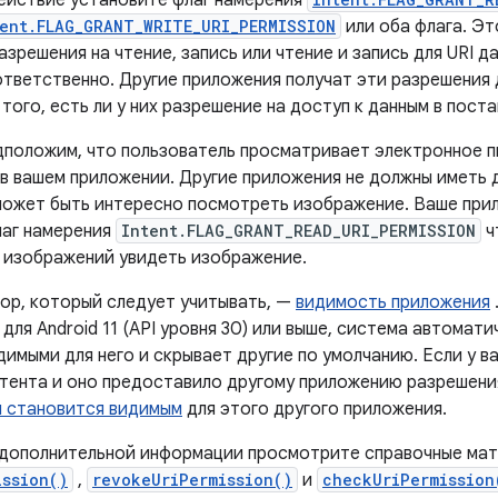
действие установите флаг намерения
ent.FLAG_GRANT_WRITE_URI_PERMISSION
или оба флага. Э
зрешения на чтение, запись или чтение и запись для URI да
ответственно. Другие приложения получат эти разрешения 
того, есть ли у них разрешение на доступ к данным в пост
дположим, что пользователь просматривает электронное п
в вашем приложении. Другие приложения не должны иметь
 может быть интересно посмотреть изображение. Ваше пр
лаг намерения
Intent.FLAG_GRANT_READ_URI_PERMISSION
ч
 изображений увидеть изображение.
ор, который следует учитывать, —
видимость приложения
для Android 11 (API уровня 30) или выше, система автомат
имыми для него и скрывает другие по умолчанию. Если у в
тента и оно предоставило другому приложению разрешения
 становится видимым
для этого другого приложения.
 дополнительной информации просмотрите справочные ма
ission()
,
revokeUriPermission()
и
checkUriPermission