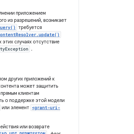
олнении приложением
го из разрешений, возникает
query()
требуется
ontentResolver.update()
х этих случаях отсутствие
tyException
.
ом других приложений к
 контента может защитить
м прямым клиентам
ть о поддержке этой модели
или элемент
<grant-uri-
действия или возврате
EAD_URI_PERMISSION