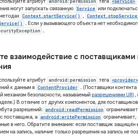
спользуйте атрибут
android:permission
тега
<service>
ения могут запускать связанную
Service
или подключаться
 методах
Context.startService()
,
Context.stopService
Service()
. Если у вызывающего объекта нет необходимог
ecurityException
.
те взаимодействие с поставщиками 
ния
спользуйте атрибут
android:permission
тега
<provider
ений к данным в
ContentProvider
. (Поставщики контента
й механизм безопасности, называемый
разрешениями URI
,
деле.) В отличие от других компонентов, для поставщико
ибута разрешений:
android:readPermission
ограничивает
 с поставщика, а
android:writePermission
ограничивает, 
нные в него. Обратите внимание: если поставщик защищён 
ием на запись, наличие только разрешения на запись не п