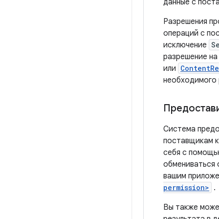
данные с пост
Разрешения пр
операций с по
исключение
S
разрешение на
или
ContentRe
необходимого 
Предостави
Система предо
поставщикам к
себя с помощь
обмениваться 
вашим приложе
permission>
.
Вы также може