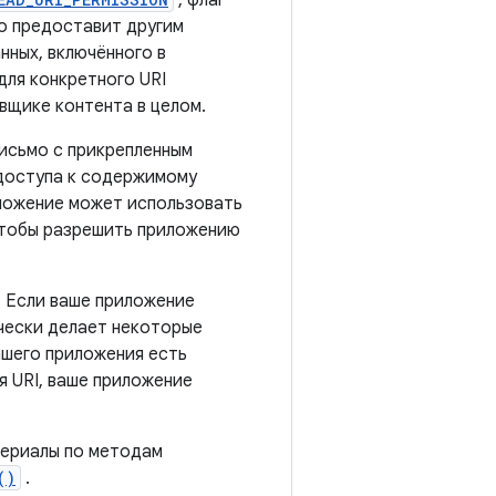
, флаг
то предоставит другим
нных, включённого в
для конкретного URI
авщике контента в целом.
исьмо с прикрепленным
 доступа к содержимому
иложение может использовать
тобы разрешить приложению
. Если ваше приложение
ически делает некоторые
ашего приложения есть
 URI, ваше приложение
териалы по методам
()
.