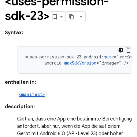
<uses-permission-
sdk-23>
Syntax:
<uses-permission-sdk-23
android:
name
="
string
android:
maxSdkVersion
="
integer
"
/>
enthalten in:
<manifest>
description:
Gibt an, dass eine App eine bestimmte Berechtigung
anfordert, aber nur, wenn die App die auf einem
Gerät mit Android 6.0 (API-Level 23) oder höher