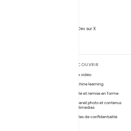
X
Suivez @AndroidDev sur X
EN SAVOIR PLUS SUR
DÉCOUVRIR
ANDROID
Jeux vidéo
Android
Machine learning
Android pour les entreprises
Santé et remise en forme
Sécurité
Appareil photo et contenus
multimédias
Projet Android Open Source
Règles de confidentialité
Actualités
5G
Blog