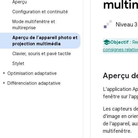
multi
Aperçu
Configuration et continuité
Mode multifenêtre et
Niveau 3
multireprise
Aperçu de l'appareil photo et
Objectif
: Re
projection multimédia
consignes relativ
Clavier
,
souris et pavé tactile
Stylet
Optimisation adaptative
Aperçu de
Différenciation adaptative
L'application Ap
fenêtre sur l'ap
Les capteurs de
d'image en orie
de l'appareil, a
multifenêtre.