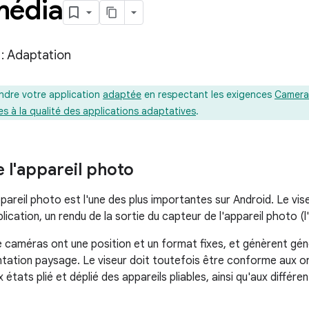
média
 : Adaptation
ndre votre application
adaptée
en respectant les exigences
Camera
es à la qualité des applications adaptatives
.
 l'appareil photo
pareil photo est l'une des plus importantes sur Android. Le vis
plication, un rendu de la sortie du capteur de l'appareil photo (l
 caméras ont une position et un format fixes, et génèrent gé
ntation paysage. Le viseur doit toutefois être conforme aux o
ux états plié et déplié des appareils pliables, ainsi qu'aux différ