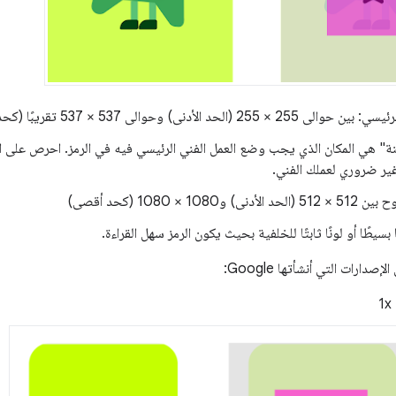
255 (الحد الأدنى) وحوالى 537 × 537 تقريبًا (كحد أقصى)
نة" هي المكان الذي يجب وضع العمل الفني الرئيسي فيه في الرمز. احرص على الال
ر ضروري لعملك الفني.
 و1080 × 1080 (كحد أقصى)
بسيطًا أو لونًا ثابتًا للخلفية بحيث يكون الرمز سهل القراءة.
صدارات التي أنشأتها Google: