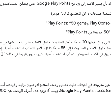
Google Play Poi حتى يتمكّن المستخدمون من معرفة مصدر العنصر بسهولة.
ة منتجات داخل التطبيق لـ 50 جوهرة:
Pl"
سم التطبيق في الاسم المعروض. تجنَّب استخدام أحرف غير ضرورية، بما في ذلك: "[]"
ر معروفة في لعبتك، عليك تقديم وصف للمنتج لتوضيح مزاياه وقيمته. أحد الأ
عدد أحرف الوصف عن 200 حرف بايت فردي.