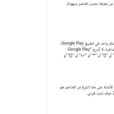
ننصح بعرض الأسماء التي يبلغ طولها 20 حرفًا أو أقل للمنتجات داخل الألعاب حتى يتم عرضها في سطر واحد في تطبيق Google Play.
ومع ذلك، يمكن أن يصل طول الأسماء المعروضة إلى 55 حرفًا إذا لزم الأمر. لتجنُّب استخدام أحرف إضافية، لا تُدرِج "Google Play
 أو "()" أو "*" أو "<>" أو "{}" أو
مثلة على هذا النوع من العناصر هو