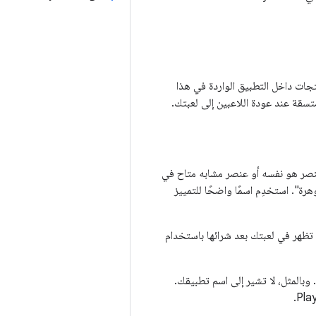
Play Points، عليك اتّباع متطلبات المنتجات داخل التطبيق الواردة في هذا
سقة عند عودة اللاعبين إلى لعبتك.
ى المستخدمين والمشتركين في برنامج Play Points. إذا كان العنصر هو نفسه أو عنصر مشابه متاح في
ي أن تكون أسماء العناصر متطابقة. ينبغي أن يصف الاسم العنصر وكميته، مثل "100 جوهرة". استخدِم اسمًا واضحًا للتمييز
 مختلفة للمنتجات داخل التطبيق عند ظهورها في Play Console وعندما تظهر في لعبتك بعد شرائها باستخدام
عند إعداد المنتج في Play Console، تأكَّد من أنّ الاسم لا يذكر Google أو Play أو Play Points. وبالمثل، لا تشير إلى اسم تطبيقك.