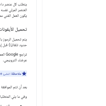
يتطلب كل عنصر داخل 
العنصر المرئي نفسه 
يكون العمل الفني مم
تحميل الأيقونات
يتم تحميل الرموز باستخدام onsole
حدود تلقائيًا) قبل إرسا
تراجع
عرضك الترويجي.
ملاحظة:
تنشئ Google رموزًا للعروض الترويجية للقسائم تلقائيًا.
بعد أن تتم الموافقة على عملك الفني، تنشئ Google ب
وفي ما يلي المتطلبات