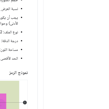
حجم الصورة: بين 512 × 512 بكسل (الحد الأدنى) و1080 ×
نسبة العرض إلى 
الأدنى) وحوالي 537 بكسل × 537 بكسل تقريبًا (الحد
نوع الملف: 32 بت PNG
درجة الدقة: 72 بكسل في البوصة
مساحة اللون: RGB
الحد الأقصى لحج
نموذج الرمز