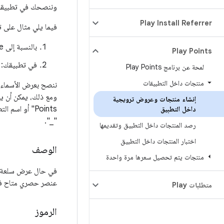
وننصحك في تطبيقك بأن يشير الاسم إلى برنامج nts
‫Play Install Referrer
فيما يلي مثال على تسمي
بالنسبة إلى Play Console وPlay Points: “50 gems”
Play Points
في تطبيقك: "50 جوهرة من ay Points
لمحة عن برنامج Play Points
منتجات داخل التطبيقات
إنشاء منتجات وعروض ترويجية
Points" أو ا
داخل التطبيق
"_".
رصد المنتجات داخل التطبيق وتقديمها
اختبار المنتجات داخل التطبيق
الوصف
منتجات يتم تحصيل سعرها مرة واحدة
في حال عرض سلعة غي
عنصر حصري متاح فقط لأعضاء Google Play Points. يجب ألا يزيد 
متطلبات Play
الرموز