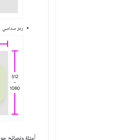
رمز سداسي
أمثلة ونصائح حول