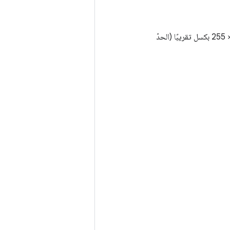
يجب أن يكون حجم الأعمال الفنية الأساسية في وسط الصورة وأن يتراوح حجمها بين 255 × 255 بكسل تقريبًا (الحدّ