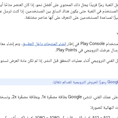
اللعبة رمزًا فريدًا يمثل ذلك المحتوى على أفضل نحو. إذا كان العنصر متاحًا أ
المستخدَم في اللعبة حتى يكون هناك اتساق بين المستخدمين. إذا كنت ترسل ع
يزًا لمساعدة المستخدمين على التعرف على أنها عناصر مختلفة.
Play C في إطار
إنشاء المنتجات داخل التطبيق
. يتم إنشاء معا
ل عرضك الترويجي في Play Points.
 Google العمل الفني الترويجي أثناء عمليات التحقق قبل النشر. إذا لم تكن مادة العرض 
طاقة مصغّرة 1x، وبطاقة مصغّرة 2x، ونسخة هاكساجون من رمزك.
 النهائية للصورة: