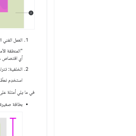
العمل الفني الرئيسي: بين حوالى 255 × 
"المنطقة الآم
أي اقتصاص غي
الخلفية: تتراوح بين 512 × 512 (الحد الأدنى)
استخدِم نمطًا 
في ما يلي أمثلة على الإ
بطاقة صغيرة 1x