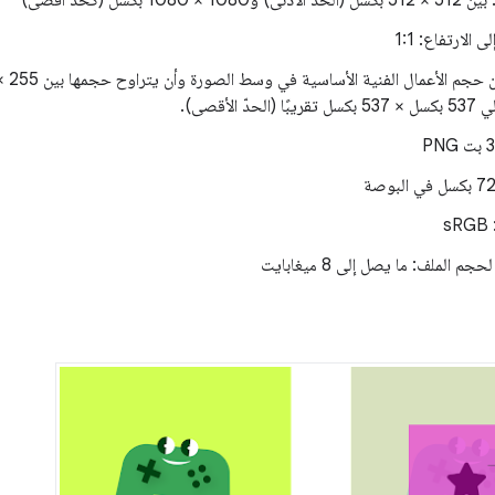
 1080 بكسل (كحد أقصى)
الارتفاع: 1:1
ّ الأقصى).
s
م الملف: ما يصل إلى 8 ميغابايت