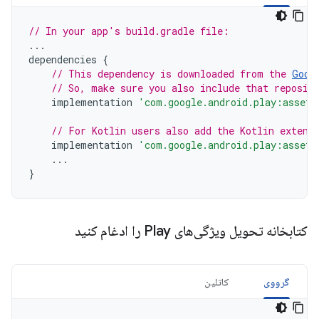
// In your app's build.gradle file:
...
dependencies
{
// This dependency is downloaded from the 
Goog
// So, make sure you also include that reposit
implementation
'com.google.android.play:asset-
// For Kotlin users also add the Kotlin extens
implementation
'com.google.android.play:asset-
...
}
کتابخانه تحویل ویژگی‌های Play را ادغام کنید
گرووی
کاتلین