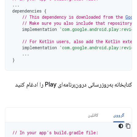
...
dependencies
{
// This dependency is downloaded from the 
Goog
// Make sure you also include that repository 
implementation
'com.google.android.play:review
// For Kotlin users, also add the Kotlin exten
implementation
'com.google.android.play:review
...
}
کتابخانه به‌روزرسانی درون‌برنامه‌ای Play را ادغام کنید
گرووی
کاتلین
// In your app's build.gradle file: