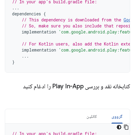
// In your app's build.gradle file:
...
dependencies
{
// This dependency is downloaded from the 
Goog
// So, make sure you also include that reposit
implementation
'com.google.android.play:featur
// For Kotlin users, also add the Kotlin exten
implementation
'com.google.android.play:featur
...
}
کتابخانه نقد و بررسی Play In-App را ادغام کنید
گرووی
کاتلین
// In your app's build.gradle file: