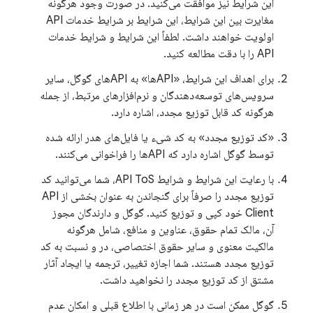
این شرایط نیز موافقت می‌کنید. در صورت وجود هرگونه
مغایرت بین این شرایط، این شرایط بر شرایط خدمات API
اولویت خواهند داشت. لطفاً این شرایط و شرایط خدمات
API را با دقت مطالعه کنید.
برای اهداف این شرایط، «APIها» به APIهای گوگل، سایر
سرویس‌های توسعه‌دهندگان و نرم‌افزارهای مرتبط، از جمله
هرگونه کد قابل توزیع مجدد، اشاره دارد.
«کد توزیع مجدد» به کد شیء یا فایل‌های هدر ارائه شده
توسط گوگل اشاره دارد که APIها را فراخوانی می‌کنند.
با رعایت این شرایط و شرایط API ToS، شما می‌توانید کد
توزیع مجدد را صرفاً برای گنجاندن به عنوان بخشی از API
Client خود کپی و توزیع کنید. گوگل و دارندگان مجوز
آن، مالک تمام حقوق، عناوین و منافع، شامل هرگونه
مالکیت معنوی و سایر حقوق اختصاصی، در و نسبت به کد
توزیع مجدد هستند. شما اجازه تغییر، ترجمه یا ایجاد آثار
مشتق از کد توزیع مجدد را نخواهید داشت.
گوگل ممکن است در هر زمانی با اطلاع قبلی و امکان عدم