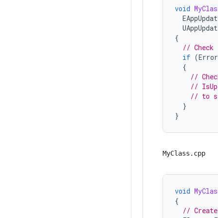
void
MyClas
EAppUpdat
UAppUpdat
{
// Check 
if
(
Error
{
// Chec
// IsUp
// to s
}
}
MyClass.cpp
void
MyClas
{
// Create