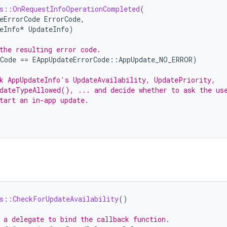
s::OnRequestInfoOperationCompleted
(
eErrorCode
ErrorCode
,
eInfo
*
UpdateInfo
)
the resulting error code.
Code
==
EAppUpdateErrorCode
::
AppUpdate_NO_ERROR
)
k AppUpdateInfo's UpdateAvailability, UpdatePriority,
dateTypeAllowed(), ... and decide whether to ask the us
tart an in-app update.
s::CheckForUpdateAvailability
()
 a delegate to bind the callback function.