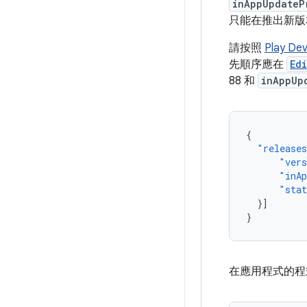
inAppUpdateP
只能在推出新版
請按照
Play D
先順序應在
Ed
88 和
inAppUp
{
"release
"vers
"inAp
"sta
}]
}
在應用程式的程