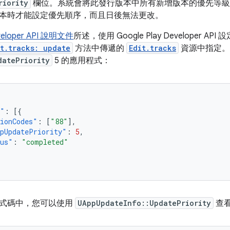
riority
欄位。系統會將此發行版本中所有新增版本的優先等級
本時才能設定優先順序，而且日後無法更改。
eveloper API 說明文件
所述，使用 Google Play Developer
it.tracks: update
方法中傳遞的
Edit.tracks
資源中指定。
datePriority
5 的應用程式：
s"
:
[{
ionCodes"
:
[
"88"
],
pUpdatePriority"
:
5
,
tus"
:
"completed"
式碼中，您可以使用
UAppUpdateInfo::UpdatePriority
查