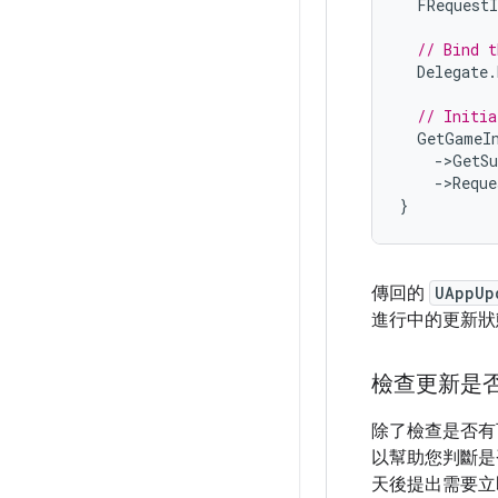
FRequestI
// Bind t
Delegate
.
// Initia
GetGameI
-
>
GetSu
-
>
Reque
}
傳回的
UAppUp
進行中的更新狀
檢查更新是
除了檢查是否有
以幫助您判斷是
天後提出需要立