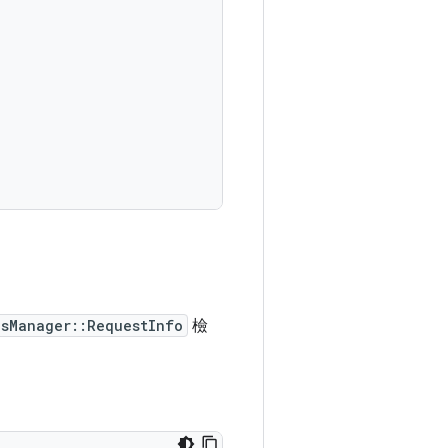
sManager::RequestInfo
檢