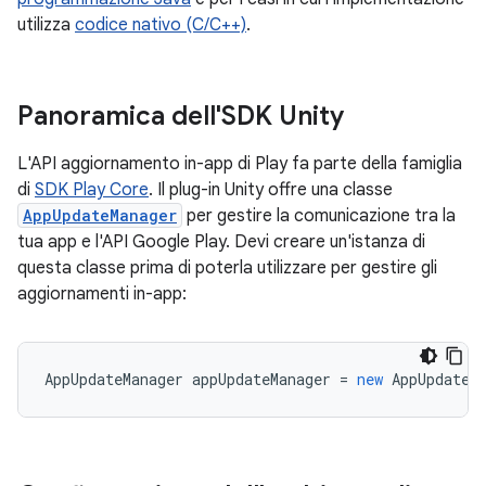
utilizza
codice nativo (C/C++)
.
Panoramica dell'SDK Unity
L'API aggiornamento in-app di Play fa parte della famiglia
di
SDK Play Core
. Il plug-in Unity offre una classe
AppUpdateManager
per gestire la comunicazione tra la
tua app e l'API Google Play. Devi creare un'istanza di
questa classe prima di poterla utilizzare per gestire gli
aggiornamenti in-app:
AppUpdateManager
appUpdateManager
=
new
AppUpdateM