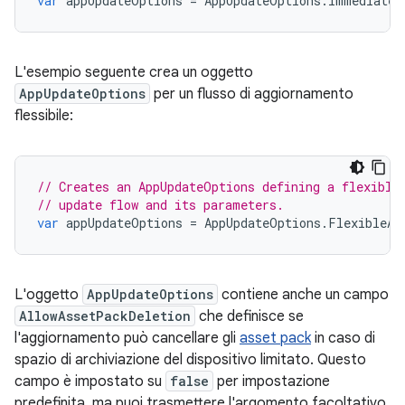
var
appUpdateOptions
=
AppUpdateOptions
.
ImmediateA
L'esempio seguente crea un oggetto
AppUpdateOptions
per un flusso di aggiornamento
flessibile:
// Creates an AppUpdateOptions defining a flexible
// update flow and its parameters.
var
appUpdateOptions
=
AppUpdateOptions
.
FlexibleAp
L'oggetto
AppUpdateOptions
contiene anche un campo
AllowAssetPackDeletion
che definisce se
l'aggiornamento può cancellare gli
asset pack
in caso di
spazio di archiviazione del dispositivo limitato. Questo
campo è impostato su
false
per impostazione
predefinita, ma puoi trasmettere l'argomento facoltativo