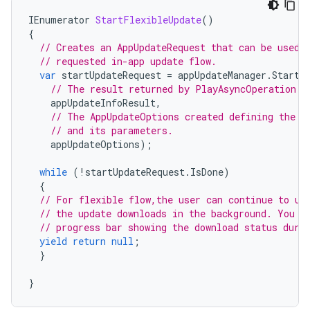
IEnumerator
StartFlexibleUpdate
()
{
// Creates an AppUpdateRequest that can be used 
// requested in-app update flow.
var
startUpdateRequest
=
appUpdateManager
.
StartU
// The result returned by PlayAsyncOperation.G
appUpdateInfoResult
,
// The AppUpdateOptions created defining the r
// and its parameters.
appUpdateOptions
);
while
(
!
startUpdateRequest
.
IsDone
)
{
// For flexible flow,the user can continue to us
// the update downloads in the background. You c
// progress bar showing the download status duri
yield
return
null
;
}
}