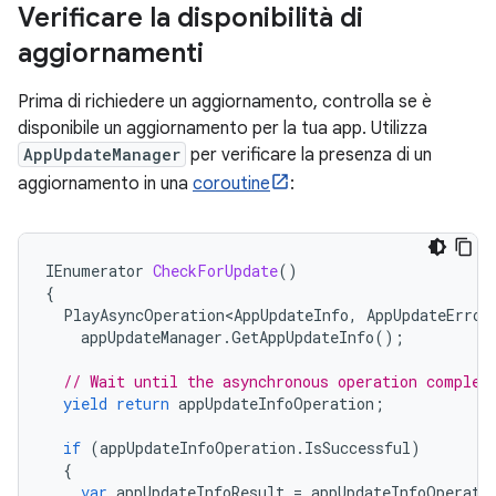
Verificare la disponibilità di
aggiornamenti
Prima di richiedere un aggiornamento, controlla se è
disponibile un aggiornamento per la tua app. Utilizza
AppUpdateManager
per verificare la presenza di un
aggiornamento in una
coroutine
:
IEnumerator
CheckForUpdate
()
{
PlayAsyncOperation<AppUpdateInfo
,
AppUpdateError
appUpdateManager
.
GetAppUpdateInfo
();
// Wait until the asynchronous operation complet
yield
return
appUpdateInfoOperation
;
if
(
appUpdateInfoOperation
.
IsSuccessful
)
{
var
appUpdateInfoResult
=
appUpdateInfoOperati