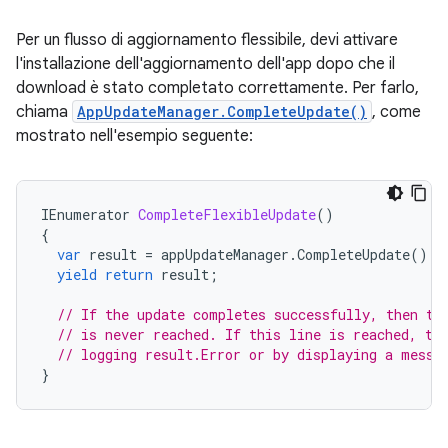
Per un flusso di aggiornamento flessibile, devi attivare
l'installazione dell'aggiornamento dell'app dopo che il
download è stato completato correttamente. Per farlo,
chiama
AppUpdateManager.CompleteUpdate()
, come
mostrato nell'esempio seguente:
IEnumerator
CompleteFlexibleUpdate
()
{
var
result
=
appUpdateManager
.
CompleteUpdate
();
yield
return
result
;
// If the update completes successfully, then th
// is never reached. If this line is reached, th
// logging result.Error or by displaying a messa
}