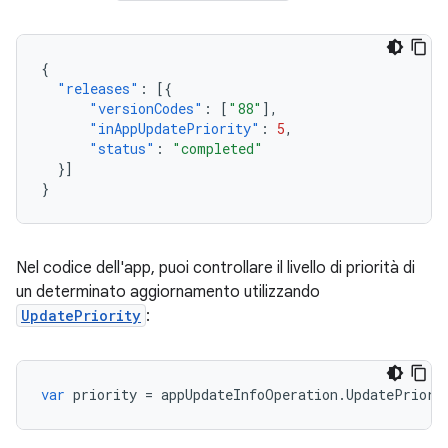
{
"releases"
:
[{
"versionCodes"
:
[
"88"
],
"inAppUpdatePriority"
:
5
,
"status"
:
"completed"
}]
}
Nel codice dell'app, puoi controllare il livello di priorità di
un determinato aggiornamento utilizzando
UpdatePriority
:
var
priority
=
appUpdateInfoOperation
.
UpdatePriori