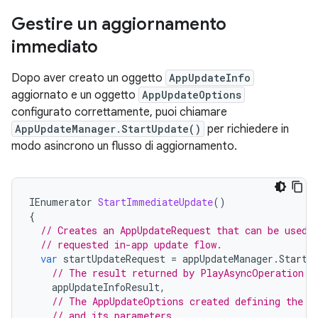
Gestire un aggiornamento
immediato
Dopo aver creato un oggetto
AppUpdateInfo
aggiornato e un oggetto
AppUpdateOptions
configurato correttamente, puoi chiamare
AppUpdateManager.StartUpdate()
per richiedere in
modo asincrono un flusso di aggiornamento.
IEnumerator
StartImmediateUpdate
()
{
// Creates an AppUpdateRequest that can be used 
// requested in-app update flow.
var
startUpdateRequest
=
appUpdateManager
.
StartU
// The result returned by PlayAsyncOperation.G
appUpdateInfoResult
,
// The AppUpdateOptions created defining the r
// and its parameters.