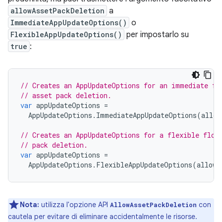
allowAssetPackDeletion
a
ImmediateAppUpdateOptions()
o
FlexibleAppUpdateOptions()
per impostarlo su
true
:
// Creates an AppUpdateOptions for an immediate fl
// asset pack deletion.
var
appUpdateOptions
=
AppUpdateOptions
.
ImmediateAppUpdateOptions
(
allow
// Creates an AppUpdateOptions for a flexible flow
// pack deletion.
var
appUpdateOptions
=
AppUpdateOptions
.
FlexibleAppUpdateOptions
(
allowA
Nota:
utilizza l'opzione API
con
AllowAssetPackDeletion
cautela per evitare di eliminare accidentalmente le risorse.