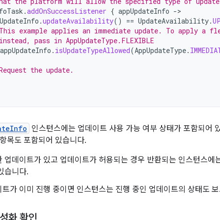
hat the platform will allow the specified type of update
foTask
.
addOnSuccessListener
{
appUpdateInfo
-
UpdateInfo
.
updateAvailability
()
==
UpdateAvailability
.
U
This example applies an immediate update. To apply a fl
instead, pass in AppUpdateType.FLEXIBLE
appUpdateInfo
.
isUpdateTypeAllowed
(
AppUpdateType
.
IMMEDIA
Request the update.
ateInfo
인스턴스에는 업데이트 사용 가능 여부 상태가 포함되어 있
항목도 포함되어 있습니다.
한 업데이트가 있고 업데이트가 허용되는 경우 반환되는 인스턴스에는
있습니다.
이트가 이미 진행 중이면 인스턴스는 진행 중인 업데이트의 상태도 보
성화 확인