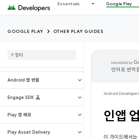
Essentials
Google Play
GOOGLE PLAY
OTHER PLAY GUIDES
언어로 번역합
Android 앱 번들
Android Developer
Engage SDK
인앱 업
Play 앱 배포
Play Asset Delivery
이 가이드에서는 K