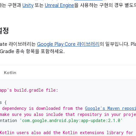
하는 구현과
Unity
또는
Unreal Engine
을 사용하는 구현의 경우 별도
설정
Update 라이브러리는
Google Play Core 라이브러리
의 일부입니다. Pla
radle 종속 항목을 포함하세요.
Kotlin
app's build.gradle file:
s
{
 dependency is downloaded from the 
Google's Maven repos
make sure you also include that repository in your proj
ntation
'com.google.android.play:app-update:2.1.0'
Kotlin users also add the Kotlin extensions library for