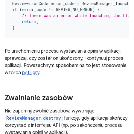
ReviewErrorCode
error_code
=
ReviewManager_launchR
if
(
error_code
!=
REVIEW_NO_ERROR
)
{
// There was an error while launching the flow
return
;
}
Po uruchomieniu procesu wystawiania opinii w aplikacji
sprawdzaj, czy został on ukończony, i kontynuuj proces
aplikacji. Powszechnym sposobem na to jest stosowanie
wzorca
pętli gry
.
Zwalnianie zasobów
Nie zapomnij zwolnić zasobów, wywołując
ReviewManager_destroy
funkcję, gdy aplikacja skończy
korzystać z interfejsu API (np. po zakończeniu procesu
wystawiania opinii w aplikacji).