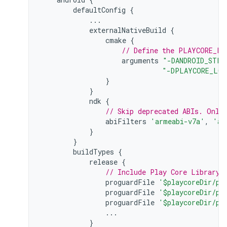
defaultConfig
{
...
externalNativeBuild
{
cmake
{
// Define the PLAYCORE_LO
arguments
"-DANDROID_STL=
"-DPLAYCORE_LOC
}
}
ndk
{
// Skip deprecated ABIs. Only
abiFilters
'armeabi-v7a'
,
'ar
}
}
buildTypes
{
release
{
// Include Play Core Library 
proguardFile
'$playcoreDir/pr
proguardFile
'$playcoreDir/pr
proguardFile
'$playcoreDir/pr
...
}