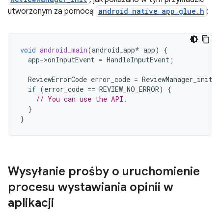
utworzonym za pomocą
android_native_app_glue.h
:
void
android_main
(
android_app
*
app
)
{
app
-
>
onInputEvent
=
HandleInputEvent
;
ReviewErrorCode
error_code
=
ReviewManager_init
(
if
(
error_code
==
REVIEW_NO_ERROR
)
{
// You can use the API.
}
}
Wysyłanie prośby o uruchomienie
procesu wystawiania opinii w
aplikacji