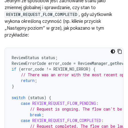
Jednym ze sposobów jest zachowanie stanu jako
zmiennej globalnej i sprawdzanie, czy stan to
REVIEW_REQUEST_FLOW_COMPLETED
, gdy użytkownik
wykona określoną czynność (np. kliknie przycisk
„Następny poziom” w grze), jak pokazano w tym
przykładzie:
ReviewStatus
status
;
ReviewErrorCode
error_code
=
ReviewManager_getRevi
if
(
error_code
!=
REVIEW_NO_ERROR
)
{
// There was an error with the most recent ope
return
;
}
switch
(
status
)
{
case
REVIEW_REQUEST_FLOW_PENDING
:
// Request is ongoing. The flow can't be l
break
;
case
REVIEW_REQUEST_FLOW_COMPLETED
:
// Request completed. The flow can be laun