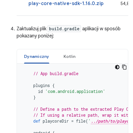
play-core-native-sdk-1.16.0.zip
54,8 
Zaktualizuj plik
build.gradle
aplikacji w sposób
pokazany poniżej:
Dynamiczny
Kotlin
// App build.gradle
plugins
{
id
'com.android.application'
}
// Define a path to the extracted Play Co
// If using a relative path, wrap it with
def
playcoreDir
=
file
(
'
../path/to/playco
android
{