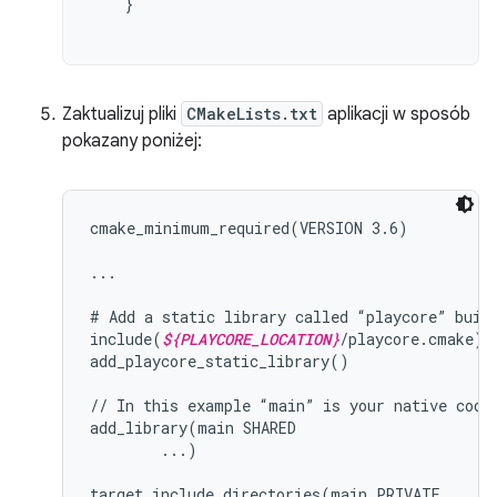
}
Zaktualizuj pliki
CMakeLists.txt
aplikacji w sposób
pokazany poniżej:
cmake_minimum_required(VERSION 3.6)

...

# Add a static library called “playcore” built
include(
${PLAYCORE_LOCATION}
/playcore.cmake)

add_playcore_static_library()

// In this example “main” is your native code 
add_library(main SHARED

        ...)

target_include_directories(main PRIVATE
