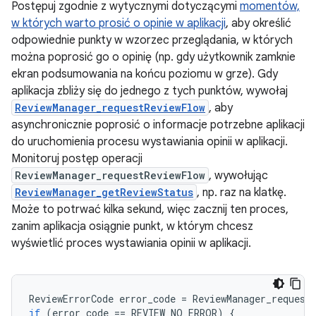
Postępuj zgodnie z wytycznymi dotyczącymi
momentów,
w których warto prosić o opinie w aplikacji
, aby określić
odpowiednie punkty w wzorzec przeglądania, w których
można poprosić go o opinię (np. gdy użytkownik zamknie
ekran podsumowania na końcu poziomu w grze). Gdy
aplikacja zbliży się do jednego z tych punktów, wywołaj
ReviewManager_requestReviewFlow
, aby
asynchronicznie poprosić o informacje potrzebne aplikacji
do uruchomienia procesu wystawiania opinii w aplikacji.
Monitoruj postęp operacji
ReviewManager_requestReviewFlow
, wywołując
ReviewManager_getReviewStatus
, np. raz na klatkę.
Może to potrwać kilka sekund, więc zacznij ten proces,
zanim aplikacja osiągnie punkt, w którym chcesz
wyświetlić proces wystawiania opinii w aplikacji.
ReviewErrorCode
error_code
=
ReviewManager_request
if
(
error_code
==
REVIEW_NO_ERROR
)
{