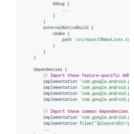
debug
{
...
}
}
externalNativeBuild
{
cmake
{
path
'src/main/CMakeLists.txt
}
}
}
dependencies
{
// Import these feature-specific AARs
implementation
'com.google.android.pl
implementation
'com.google.android.pl
implementation
'com.google.android.pl
implementation
'com.google.android.pl
// Import these common dependencies.
implementation
'com.google.android.gm
implementation
files
(
"$playcoreDir/pl
...