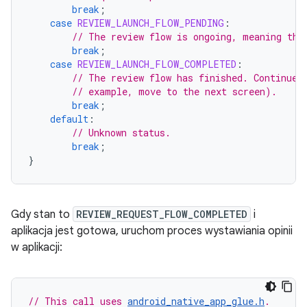
break
;
case
REVIEW_LAUNCH_FLOW_PENDING
:
// The review flow is ongoing, meaning the
break
;
case
REVIEW_LAUNCH_FLOW_COMPLETED
:
// The review flow has finished. Continue 
// example, move to the next screen).
break
;
default
:
// Unknown status.
break
;
}
Gdy stan to
REVIEW_REQUEST_FLOW_COMPLETED
i
aplikacja jest gotowa, uruchom proces wystawiania opinii
w aplikacji:
// This call uses 
android_native_app_glue.h
.