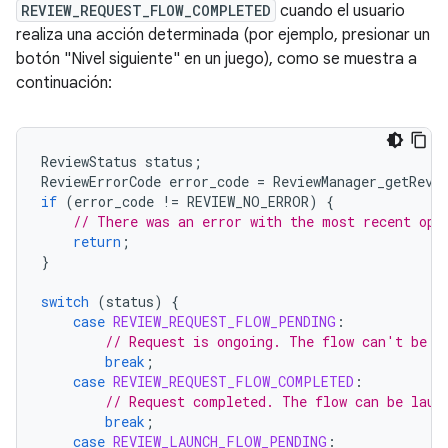
REVIEW_REQUEST_FLOW_COMPLETED
cuando el usuario
realiza una acción determinada (por ejemplo, presionar un
botón "Nivel siguiente" en un juego), como se muestra a
continuación:
ReviewStatus
status
;
ReviewErrorCode
error_code
=
ReviewManager_getRevi
if
(
error_code
!=
REVIEW_NO_ERROR
)
{
// There was an error with the most recent ope
return
;
}
switch
(
status
)
{
case
REVIEW_REQUEST_FLOW_PENDING
:
// Request is ongoing. The flow can't be l
break
;
case
REVIEW_REQUEST_FLOW_COMPLETED
:
// Request completed. The flow can be laun
break
;
case
REVIEW_LAUNCH_FLOW_PENDING
: