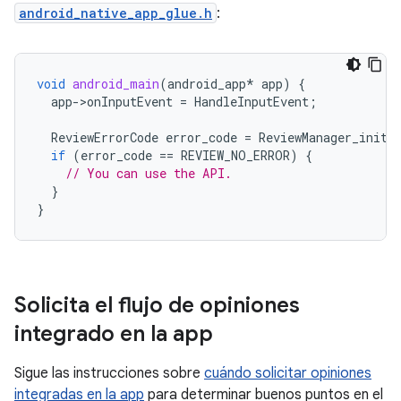
android_native_app_glue.h
:
void
android_main
(
android_app
*
app
)
{
app
-
>
onInputEvent
=
HandleInputEvent
;
ReviewErrorCode
error_code
=
ReviewManager_init
(
if
(
error_code
==
REVIEW_NO_ERROR
)
{
// You can use the API.
}
}
Solicita el flujo de opiniones
integrado en la app
Sigue las instrucciones sobre
cuándo solicitar opiniones
integradas en la app
para determinar buenos puntos en el