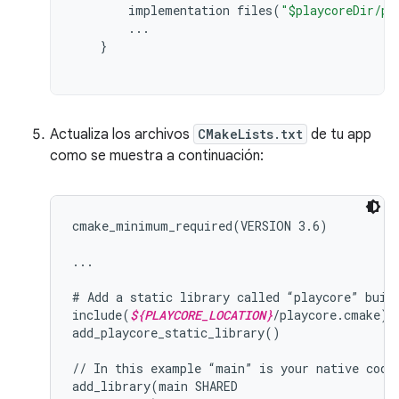
implementation
files
(
"$playcoreDir/pl
...
}
Actualiza los archivos
CMakeLists.txt
de tu app
como se muestra a continuación:
cmake_minimum_required(VERSION 3.6)

...

# Add a static library called “playcore” built
include(
${PLAYCORE_LOCATION}
/playcore.cmake)

add_playcore_static_library()

// In this example “main” is your native code 
add_library(main SHARED
