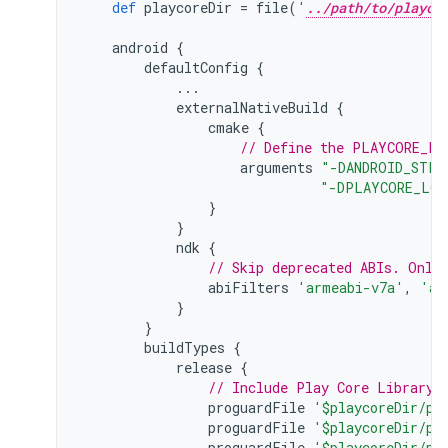
def
playcoreDir
=
file
(
'
../path/to/playco
android
{
defaultConfig
{
...
externalNativeBuild
{
cmake
{
// Define the PLAYCORE_LO
arguments
"-DANDROID_STL=
"-DPLAYCORE_LOC
}
}
ndk
{
// Skip deprecated ABIs. Only
abiFilters
'armeabi-v7a'
,
'ar
}
}
buildTypes
{
release
{
// Include Play Core Library 
proguardFile
'$playcoreDir/pr
proguardFile
'$playcoreDir/pr
proguardFile
'$playcoreDir/pr