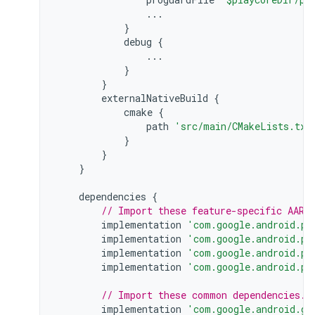
...
}
debug
{
...
}
}
externalNativeBuild
{
cmake
{
path
'src/main/CMakeLists.txt
}
}
}
dependencies
{
// Import these feature-specific AARs
implementation
'com.google.android.pl
implementation
'com.google.android.pl
implementation
'com.google.android.pl
implementation
'com.google.android.pl
// Import these common dependencies.
implementation
'com.google.android.gm