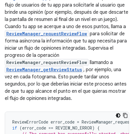
flujo de usuarios de tu app para solicitarle al usuario que
brinde una opinión (por ejemplo, después de que descarte
la pantalla de resumen al final de un nivel en un juego).
Cuando tu app se acerque a uno de esos puntos, llama a
ReviewManager_requestReviewFlow
para solicitar de
forma asíncrona la información que tu app necesita para
iniciar un flujo de opiniones integradas. Supervisa el
progreso de la operación
ReviewManager_requestReviewFlow
llamando a
ReviewManager_getReviewStatus
, por ejemplo, una
vez en cada fotograma. Esto puede tardar unos
segundos, por lo que deberías iniciar este proceso antes
de que tu app alcance el punto en el que quieras mostrar
el flujo de opiniones integradas.
ReviewErrorCode
error_code
=
ReviewManager_request
if
(
error_code
==
REVIEW_NO_ERROR
)
{
// The request has successfully started, check