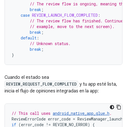
// The review flow is ongoing, meaning the
break
;
case
REVIEW_LAUNCH_FLOW_COMPLETED
:
// The review flow has finished. Continue 
// example, move to the next screen).
break
;
default
:
// Unknown status.
break
;
}
Cuando el estado sea
REVIEW_REQUEST_FLOW_COMPLETED
y tu app esté lista,
inicia el flujo de opiniones integradas en la app:
// This call uses 
android_native_app_glue.h
.
ReviewErrorCode
error_code
=
ReviewManager_launchR
if
(
error_code
!=
REVIEW_NO_ERROR
)
{