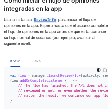
Cómo iniciar el flujo de opiniones
integradas en la app
Usa la instancia
ReviewInfo
para iniciar el flujo de
opiniones en la app. Espera hasta que el usuario complete
el flujo de opiniones en la app antes de que esta continúe
su flujo normal de usuarios (por ejemplo, avanzar al
siguiente nivel).
Kotlin
Java
val
flow
=
manager
.
launchReviewFlow
(
activity
,
revi
flow
.
addOnCompleteListener
{
_
->
// The flow has finished. The API does not ind
// reviewed or not, or even whether the review
// matter the result, we continue our app flow
}