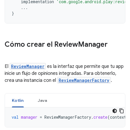
implementation
'com.google.android.play:review
...
}
Cómo crear el Review
Manager
El
ReviewManager
es la interfaz que permite que tu app
inicie un flujo de opiniones integradas. Para obtenerlo,
crea una instancia con el
ReviewManagerFactory
.
Kotlin
Java
val
manager
=
ReviewManagerFactory
.
create
(
context
)