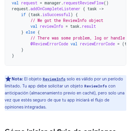
val
request
=
manager
.
requestReviewFlow
()
request
.
addOnCompleteListener
{
task
->
if
(
task
.
isSuccessful
)
{
// We got the ReviewInfo object
val
reviewInfo
=
task
.
result
}
else
{
// There was some problem, log or handle t
@ReviewErrorCode
val
reviewErrorCode
=
(
ta
}
}
Nota:
El objeto
solo es válido por un período
ReviewInfo
limitado. Tu app debe solicitar un objeto
con
ReviewInfo
anticipación (almacenamiento previo en caché), pero solo una
vez que estés seguro de que tu app iniciará el flujo de
opiniones integradas.