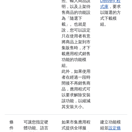
照、輸入商品說
Delivery 程
明，以及上架待
式庫
，要求
售商品的功能設
以隨選的方
為「隨選下
式下載模
載」。也就是
組。
說，您可以設定
只在使用者有意
將商品上架到市
集販售時，才下
載應用程式銷售
功能的功能模
組。
此外，如果使用
者在經過一段時
間後不再銷售商
品，應用程式可
以要求解除安裝
該功能，以縮減
其安裝大小。
條
可讓您指定硬
如果市集應用程
建立功能模
件
體功能、語言
式提供全球服
組並
設定條