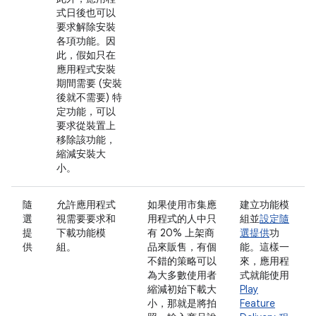
式日後也可以
要求解除安裝
各項功能。因
此，假如只在
應用程式安裝
期間需要 (安裝
後就不需要) 特
定功能，可以
要求從裝置上
移除該功能，
縮減安裝大
小。
隨
允許應用程式
如果使用市集應
建立功能模
選
視需要要求和
用程式的人中只
組並
設定隨
提
下載功能模
有 20% 上架商
選提供
功
供
組。
品來販售，有個
能。這樣一
不錯的策略可以
來，應用程
為大多數使用者
式就能使用
縮減初始下載大
Play
小，那就是將拍
Feature