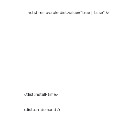
<dist:removable dist:value="true | false" />
</dist:install-time>
<dist:on-demand />