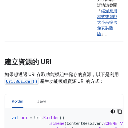
詳情請參閱
「
縮減應用
程式或遊戲
大小來提供
免安裝體
驗
」。
建立資源的 URI
如果想透過 URI 存取功能模組中儲存的資源，以下是利用
Uri.Builder()
產生功能模組資源 URI 的方式：
Kotlin
Java
val
uri
=
Uri
.
Builder
()
.
scheme
(
ContentResolver
.
SCHEME_AND