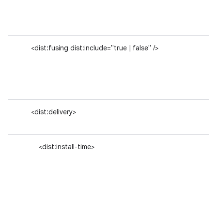
<dist:fusing dist:include="true | false" />
<dist:delivery>
<dist:install-time>