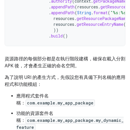
.
authority
(
context
.
getPackageName
(
.
appendPath
(
resources
.
getResourceT
.
appendPath
(
String
.
format
(
"%s:%s"
resources
.
getResourcePackageName
resources
.
getResourceEntryName
(
r
))
.
build
()
資源路徑的每個部分都是在執行階段建構，確保在載入分割
APK 後，才會產生正確的命名空間。
為了說明 URI 的產生方式，先假設您有具備下列名稱的應用
程式和功能模組：
應用程式套件名
稱：
com.example.my_app_package
功能的資源套件名
稱：
com.example.my_app_package.my_dynamic_
feature