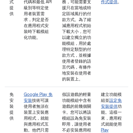
式
代碼和最低 API
務，可能需要支
件式提供
。
提
級別等特定使
援只在當地或特
供
用者裝置需
定區域風行的付
求，判定是否
款方式。為了縮
在應用程式安
減應用程式初始
裝時下載模組
下載大小，您可
化功能。
以建立獨立的功
能模組，用於處
理特定類型的付
款方式，並根據
使用者登錄的語
言代碼，有條件
地安裝在使用者
的裝置上。
免
Google Play 免
假設遊戲的輕量
建立功能模
安
安裝
技術可讓
功能模組中含有
組並
設定免
裝
使用者無須在
遊戲的前幾個關
安裝提供
功
提
裝置上安裝應
卡。您可以將該
能。這樣一
供
用程式，就能
模組設為免安裝
來，應用程
與應用程式互
即用，讓使用者
式就能使用
動。他們只需
不必安裝應用程
Play