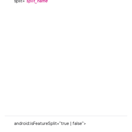
split="
split_name
"
android:isFeatureSplit="true | false">