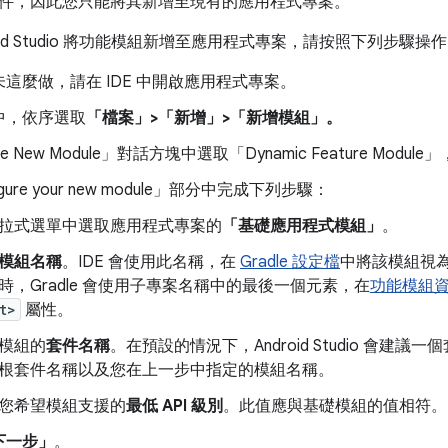
件，因此您只能將其新增至現有的應用程式專案。
roid Studio 將功能模組新增至應用程式專案，請按照下列步驟操
這麼做，請在 IDE 中開啟應用程式專案。
中，依序選取
「檔案」>「新增」>「新增模組」。
e New Module」
對話方塊中選取「Dynamic Feature Module」
ure your new module」
部分中完成下列步驟：
拉式選單中選取應用程式專案的
「基礎應用程式模組」
。
模組名稱
。IDE 會使用此名稱，在
Gradle 設定檔
中將該模組視為 
時，Gradle 會使用子專案名稱中的最後一個元素，在
功能模組
t>
屬性。
模組的
套件名稱
。在預設的情況下，Android Studio 會建
根套件名稱以及您在上一步中指定的模組名稱。
您希望模組支援的
最低 API 級別
。此值應與基礎模組的值相符。
下一步」
。