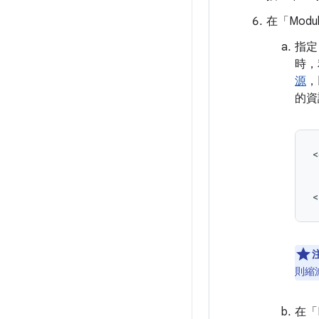
在「Module
指定「
時，
源
，
的資
則縮
在「In