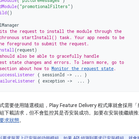
dModule
(
"pictureMessages"
)
dModule
(
"promotionalFilters"
)
ild
()
lManager
its the request to install the module through the
chronous startInstall() task. Your app needs to be
he foreground to submit the request.
nstall
(
request
)
should also be able to gracefully handle
est state changes and errors. To learn more, go to
section about how to 
Monitor the request state
.
uccessListener
{
sessionId
-
>
...
}
ailureListener
{
exception
-
>
...
}
需要使用隨選模組，Play Feature Delivery 程式庫就
組下載請求，但不會監控其是否安裝成功。如要在安裝後繼續推
要求狀態
。
以要求裝置上已安裝的功能模組。如果 API 偵測到要求已安裝模組，就