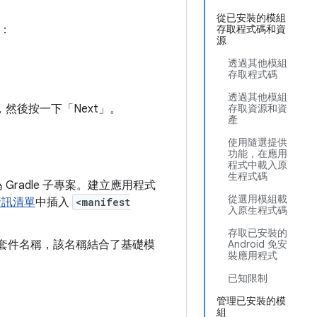
從已安裝的模組
作：
存取程式碼和資
源
透過其他模組
存取程式碼
透過其他模組
，然後按一下「Next」
。
存取資源和資
產
使用隨選提供
功能，在應用
程式中載入原
生程式碼
Gradle 子專案。建立應用程式
從選用模組載
資訊清單
中插入
<manifest
入原生程式碼
存取已安裝的
議一個套件名稱，該名稱結合了基礎模
Android 免安
裝應用程式
已知限制
管理已安裝的模
組