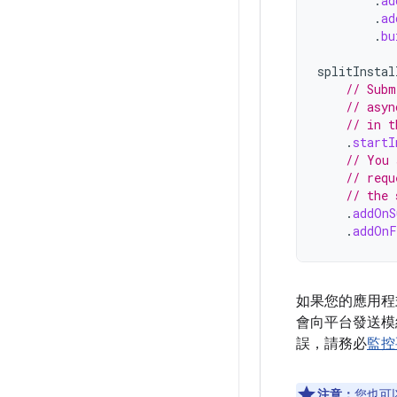
.
ad
.
ad
.
bu
splitInstal
// Subm
// asyn
// in t
.
startI
// You 
// requ
// the 
.
addOnS
.
addOnF
如果您的應用程式
會向平台發送模
誤，請務必
監控
注意：
您也可