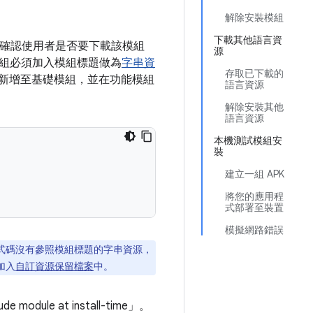
解除安裝模組
下載其他語言資
在確認使用者是否要下載該模組
源
組必須加入模組標題做為
字串資
存取已下載的
字串資源新增至基礎模組，並在功能模組
語言資源
解除安裝其他
語言資源
本機測試模組安
裝
建立一組 APK
將您的應用程
式部署至裝置
模擬網路錯誤
程式碼沒有參照模組標題的字串資源，
加入
自訂資源保留檔案
中。
dule at install-time」
。